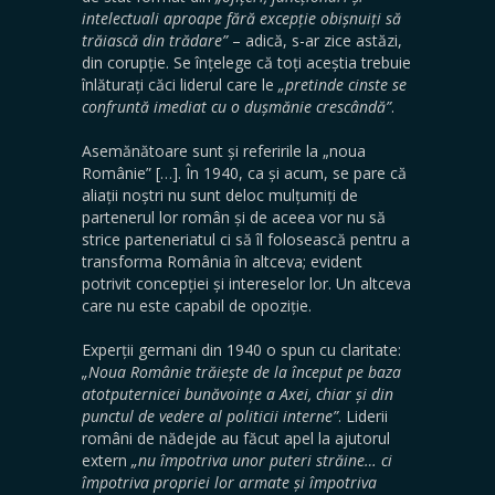
intelectuali aproape fără excepție obișnuiți să
trăiască din trădare”
– adică, s-ar zice astăzi,
din corupție. Se înțelege că toți aceștia trebuie
înlăturați căci liderul care le
„pretinde cinste se
confruntă imediat cu o dușmănie crescândă”
.
Asemănătoare sunt și referirile la „noua
Românie” […]. În 1940, ca și acum, se pare că
aliații noștri nu sunt deloc mulțumiți de
partenerul lor român și de aceea vor nu să
strice parteneriatul ci să îl folosească pentru a
transforma România în altceva; evident
potrivit concepției și intereselor lor. Un altceva
care nu este capabil de opoziție.
Experții germani din 1940 o spun cu claritate:
„Noua Românie trăiește de la început pe baza
atotputernicei bunăvoințe a Axei, chiar și din
punctul de vedere al politicii interne”
. Liderii
români de nădejde au făcut apel la ajutorul
extern
„nu împotriva unor puteri străine… ci
împotriva propriei lor armate și împotriva