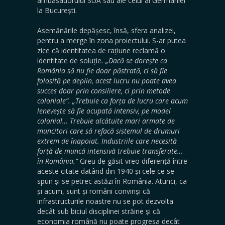
ambasadorului SUA sau ale celui al Germaniei
la București.
Asemănările depășesc, însă, sfera analizei,
pentru a merge în zona proiectului. S-ar putea
zice că identitatea de rațiune reclamă o
identitate de soluție
. „Dacă se dorește ca
România să nu fie doar păstrată, ci să fie
folosită pe deplin, acest lucru nu poate avea
succes doar prin consiliere, ci prin metode
coloniale”.
„Trebuie ca forța de lucru care acum
lenevește să fie ocupată intensiv, pe model
colonial… Trebuie alcătuite mari armate de
muncitori care să refacă sistemul de drumuri
extrem de înapoiat. Industriile care necesită
forță de muncă intensivă trebuie transferate…
în România.”
Greu de găsit vreo diferență între
aceste citate datând din 1940 și cele ce se
spun și se petrec astăzi în România. Atunci, ca
și acum, sunt și români convinși că
infrastructurile noastre nu se pot dezvolta
decât sub biciul disciplinei străine și că
economia română nu poate progresa decât