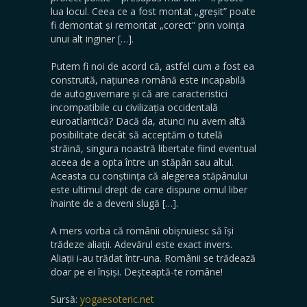
lua locul. Ceea ce a fost montat „greșit” poate
fi demontat și remontat „corect” prin voința
unui alt inginer […].
Putem fi noi de acord că, astfel cum a fost ea
construită, națiunea română este incapabilă
de autoguvernare și că are caracteristici
incompatibile cu civilizația occidentală
euroatlantică? Dacă da, atunci nu avem altă
posibilitate decât să acceptăm o tutelă
străină, singura noastră libertate fiind eventual
aceea de a opta între un stăpân sau altul.
Aceasta cu conștiința că alegerea stăpânului
este ultimul drept de care dispune omul liber
înainte de a deveni slugă […].
A mers vorba că românii obișnuiesc să își
trădeze aliații. Adevărul este exact invers.
Aliații i-au trădat într-una. Românii se trădează
doar pe ei înșiși. Deșteaptă-te române!
Sursă:
yogaesoteric.net