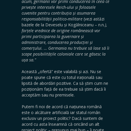
acum, germanii vor primi conducerea în ceea ce
privește interesele Reich-ului și foloasele
cuvenite pentru contribuția și asumarea
responsabilității politico-militare
(vezi astăzi
bazele de la Deveselu și Kogălniceanu – n.n
.),
forțele vrednice de origine românească vor
primi participarea la guvernare și
administrare, conducerea producției și
comerțului. … Germania nu trebuie să lase să îi
scape posibilitățile coloniale care se găsesc la
ușa sa.”
Această „ofertă” este valabilă și azi. Nu se
poate spune că este cu totul irațională sau
lipsită de abordări pozitive. Ca să știm cum ne
poziționăm față de ea trebuie să știm dacă îi
acceptăm sau nu premisele.
Putem fi noi de acord că națiunea română
este o alcătuire artificială iar statul român
exclusiv un proiect politic? Dacă suntem de
acord cu asta înseamnă că oricând un alt
proiect politic – presupus mai bun – îi poate