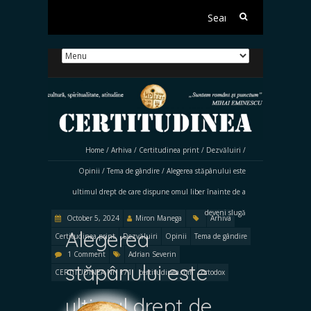
Search
for:
Home
/
Arhiva
/
Certitudinea print
/
Dezvăluiri
/
Opinii
/
Tema de gândire
/
Alegerea stăpânului este
ultimul drept de care dispune omul liber înainte de a
deveni slugă
October 5, 2024
Miron Manega
Arhiva
Alegerea
Certitudinea print
Dezvăluiri
Opinii
Tema de gândire
1 Comment
Adrian Severin
stăpânului este
CERTITUDINEA Nr. 171
certitudinea.com
ortodox
ultimul drept de