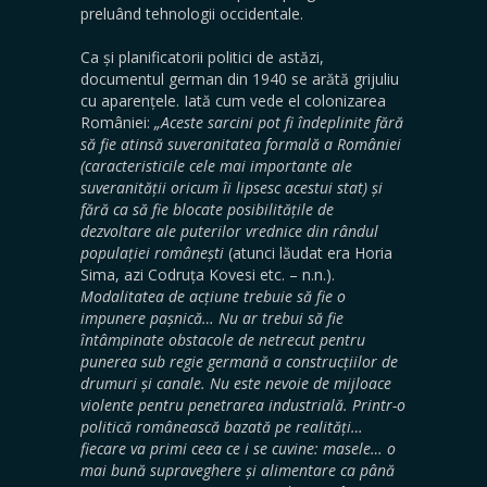
preluând tehnologii occidentale.
Ca și planificatorii politici de astăzi,
documentul german din 1940 se arătă grijuliu
cu aparențele. Iată cum vede el colonizarea
României:
„Aceste sarcini pot fi îndeplinite fără
să fie atinsă suveranitatea formală a României
(caracteristicile cele mai importante ale
suveranității oricum îi lipsesc acestui stat) și
fără ca să fie blocate posibilitățile de
dezvoltare ale puterilor vrednice din rândul
populației românești
(atunci lăudat era Horia
Sima, azi Codruța Kovesi etc. – n.n.).
Modalitatea de acțiune trebuie să fie o
impunere pașnică… Nu ar trebui să fie
întâmpinate obstacole de netrecut pentru
punerea sub regie germană a construcțiilor de
drumuri și canale. Nu este nevoie de mijloace
violente pentru penetrarea industrială. Printr-o
politică românească bazată pe realități…
fiecare va primi ceea ce i se cuvine: masele… o
mai bună supraveghere și alimentare ca până