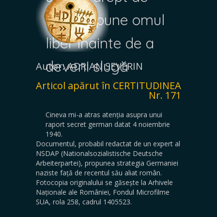
care dispune omul
liber înainte de a
deveni slugă
Autor: ADRIAN SEVERIN
Articol apărut în CERTITUDINEA
Nr. 171
Cineva mi-a atras atenția asupra unui
raport secret german datat 4 noiembrie
1940.
Documentul, probabil redactat de un expert al
NSDAP (Nationalsozialistische Deutsche
Arbeiterpartei), propunea strategia Germaniei
naziste față de recentul său aliat român.
Fotocopia originalului se găsește la Arhivele
Naționale ale României, Fondul Microfilme
SUA, rola 258, cadrul 1405523.