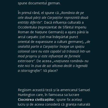
spune documentul german.
În primul rând, el spune că
„România de pe
cele două părți ale Carpaților reprezintă două
entități diferite”.
Dacă influența culturală a
Occidentului (reprezentat de Sfântul Imperiu
Roman de Națiune Germană) a ajuns până la
arcul carpatic (cel mai îndepărtat punct
oriental de expansiune a culturii germane),
„de
cealaltă parte a Carpaților începe un spațiu
colonial care nu este capabil să trăiască într-un
mod propriu și este influențat de formele
exterioare”
. De aceea
„«națiunea română» nu
este nici în ziua de azi altceva decât o legendă
a istoriografiei”
. Vă place?
Regăsim această teză și la americanul Samuel
Huntington care, în faimoasa sa lucrare
Ciocnirea civilizațiilo
r, spune fix același
lucru și de aceea consideră că granița naturală