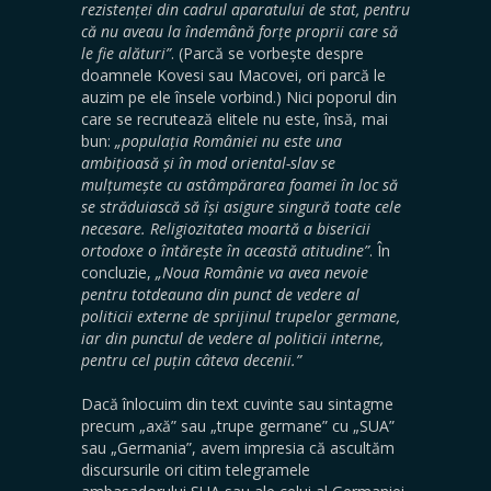
rezistenței din cadrul aparatului de stat, pentru
că nu aveau la îndemână forțe proprii care să
le fie alături”
. (Parcă se vorbește despre
doamnele Kovesi sau Macovei, ori parcă le
auzim pe ele însele vorbind.) Nici poporul din
care se recrutează elitele nu este, însă, mai
bun:
„populația României nu este una
ambițioasă și în mod oriental-slav se
mulțumește cu astâmpărarea foamei în loc să
se străduiască să își asigure singură toate cele
necesare. Religiozitatea moartă a bisericii
ortodoxe o întărește în această atitudine”
. În
concluzie,
„Noua Românie va avea nevoie
pentru totdeauna din punct de vedere al
politicii externe de sprijinul trupelor germane,
iar din punctul de vedere al politicii interne,
pentru cel puțin câteva decenii.”
Dacă înlocuim din text cuvinte sau sintagme
precum „axă” sau „trupe germane” cu „SUA”
sau „Germania”, avem impresia că ascultăm
discursurile ori citim telegramele