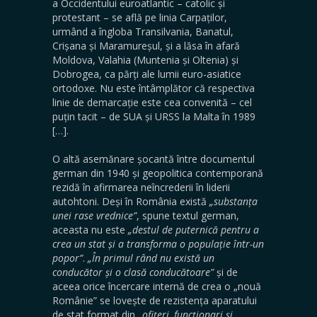
a Occidentului euroatlantic – catolic și
protestant – se află pe linia Carpaților,
urmând a îngloba Transilvania, Banatul,
Crișana și Maramureșul, și a lăsa în afară
Moldova, Valahia (Muntenia și Oltenia) și
Dobrogea, ca părți ale lumii euro-asiatice
ortodoxe. Nu este întâmplător că respectiva
linie de demarcație este cea convenită – cel
puțin tacit – de SUA și URSS la Malta în 1989
[…].
O altă asemănare șocantă între documentul
german din 1940 și geopolitica contemporană
rezidă în afirmarea neîncrederii în liderii
autohtoni. Deși în România există
„substanța
unei rase vrednice”
, spune textul german,
aceasta nu este
„destul de puternică pentru a
crea un stat și a transforma o populație într-un
popor”
.
„În primul rând nu există un
conducător și o clasă conducătoare”
și de
aceea orice încercare internă de crea o „nouă
Românie” se lovește de rezistența aparatului
de stat format din
„ofițeri, funcționari și