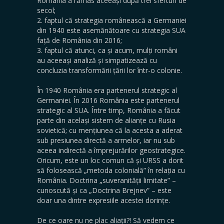
România a rămas aceeași după trei sferturi de
secol;
2. faptul că strategia românească a Germaniei
din 1940 este asemănătoare cu strategia SUA
față de România din 2016;
3. faptul că atunci, ca și acum, mulți români
au aceeași analiză și simpatizează cu
concluzia transformării țării lor într-o colonie.
În 1940 România era partenerul strategic al
Germaniei. În 2016 România este partenerul
strategic al SUA. Între timp, România a făcut
parte din același sistem de alianțe cu Rusia
sovietică; cu mențiunea că la acesta a aderat
sub presiunea directă a armelor, iar nu sub
aceea indirectă a împrejurărilor geostrategice.
Oricum, este un loc comun că și URSS a dorit
să folosească „metoda colonială” în relația cu
România. Doctrina „suveranității limitate” –
cunoscută și ca „Doctrina Brejnev” – este
doar una dintre expresiile acestei dorințe.
De ce oare nu ne plac aliații?! Să vedem ce