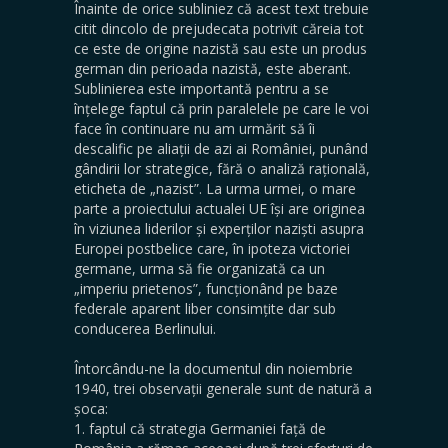
Înainte de orice subliniez că acest text trebuie
citit dincolo de prejudecata potrivit căreia tot
ce este de origine nazistă sau este un produs
german din perioada nazistă, este aberant.
Sublinierea este importantă pentru a se
înțelege faptul că prin paralelele pe care le voi
face în continuare nu am urmărit să îi
descalific pe aliații de azi ai României, punând
gândirii lor strategice, fără o analiză rațională,
eticheta de „nazist”. La urma urmei, o mare
parte a proiectului actualei UE își are originea
în viziunea liderilor și experților naziști asupra
Europei postbelice care, în ipoteza victoriei
germane, urma să fie organizată ca un
„imperiu prietenos”, funcționând pe baze
federale aparent liber consimțite dar sub
conducerea Berlinului.
Întorcându-ne la documentul din noiembrie
1940, trei observații generale sunt de natură a
șoca:
1. faptul că strategia Germaniei față de