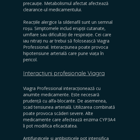
precauție. Metabolismul afectat afectează
clearance-ul medicamentului.
Reacțiile alergice la
sildenafil
sunt un semnal
roșu. Simptomele includ erupții cutanate,
umflare sau dificultăți de respirație. Cei care
iau nitrați nu ar trebui să folosească Viagra
Professional. Interacțiunea poate provoca
hipotensiune arterială care pune viața în
pericol.
Interacțiuni profesionale Viagra
Viagra Professional interacționează cu
anumite medicamente. Este necesară
prudență cu alfa-blocante. De asemenea,
scad tensiunea arterială. Utilizarea combinată
poate provoca scăderi severe. Alte
medicamente care afectează enzima CYP3A4
îi pot modifica eficacitatea.
Antifungicele și antibioticele pot intensifica