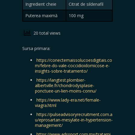
Ingredient cheie
Citrat de sildenafil
Puterea maximă
100 mg
20 total views
Sursa primara:
https://conectemaissolucoesdigitais.co
m/febre-do-vale-coccidioidomicose-e-
insights-sobre-tratamento/
https://langtest.plombier-
albertville.fr/chondrodysplasie-
ponctuee-un-lien-moins-connu/
https://www.lady-era.net/female-
viagra.html
https://pulseadvisoryrecruitment.com.a
u/eprosartan-mesylate-in-hypertension-
management/
https://www.adssport.com.mx/tratami