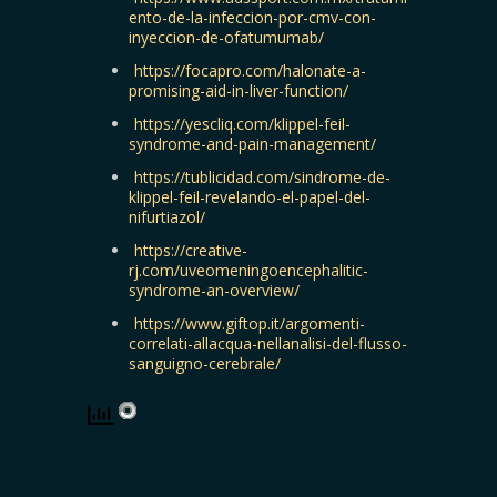
ento-de-la-infeccion-por-cmv-con-
inyeccion-de-ofatumumab/
https://focapro.com/halonate-a-
promising-aid-in-liver-function/
https://yescliq.com/klippel-feil-
syndrome-and-pain-management/
https://tublicidad.com/sindrome-de-
klippel-feil-revelando-el-papel-del-
nifurtiazol/
https://creative-
rj.com/uveomeningoencephalitic-
syndrome-an-overview/
https://www.giftop.it/argomenti-
correlati-allacqua-nellanalisi-del-flusso-
sanguigno-cerebrale/