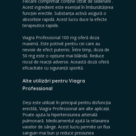
Fiecare comprimat conține
citrat de sildenafil
.
Acest ingredient este esențial în îmbunătățirea
funcției erectile. Substanța activă asigură o
absorbție rapidă. Acest lucru duce la efecte
terapeutice rapide.
Viagra Professional 100 mg oferă doza
maximă. Este potrivit pentru cei care au
nevoie de efect puternic. Între timp,
doza de
50 mg
este o opțiune mai blândă. Reduce
riscul de reacții adverse. Această doză oferă
eficacitate cu siguranță sporită.
Alte utilizări pentru Viagra
Professional
Deși este utilizat în principal pentru disfuncția
erectilă, Viagra Professional are alte aplicații.
Poate ajuta la hipertensiunea arterială
pulmonară. Medicamentul ajută la relaxarea
vaselor de sânge. Acest lucru permite un flux
sanguin mai bun și reduce presiunea