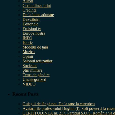
Autori
Certitudinea print
Credință
De la lume adunate
Dezvăluiri
Editoriale
Emisiuni tv
Europa nostra
INFO
Istorie
Modelul de țară
Muzica
Opinii
Salonul refuzaților
Societate
Știri militare
Tema de gândire
Uncategorized
VIDEO
Recent Posts
Gulagul de lângă noi. De la tanc la curcubeu
Avatarurile profesorului Dughin (I). Soft power à la russe
CERTITUDINEA nr. 217. Partidul S.O.S. România va da în 