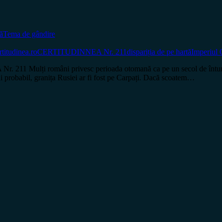
ă
Tema de gândire
rtitudinea.ro
CERTITUDINNEA Nr. 211
dispariția de pe hartă
Imperiul
ți români privesc perioada otomană ca pe un secol de întuneric, dar 
mai probabil, granița Rusiei ar fi fost pe Carpați. Dacă scoatem…