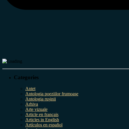
Categories
Antet
Antologia poeziilor frumoase
Antologia rușinii
Arhiva
Arte vizuale
Article en français
Articles in English
Artículos en español