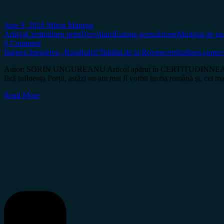
June 9, 2026
Miron Manega
Arhiva
Certitudinea print
Dezvăluiri
Europa nostra
Istorie
Modelul de țar
0 Comment
Bariera împotriva „Rusificării”
Bătălia de la Rovine
certitudinea.com
ce
Autor: SORIN UNGUREANU Articol apărut în CERTITUDINNEA Nr. 211 Mul
fără influența Porții, astăzi nu am mai fi vorbit limba română și, cel 
Read More