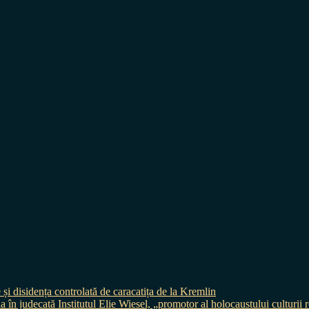
 și disidența controlată de caracatița de la Kremlin
judecată Institutul Elie Wiesel, „promotor al holocaustului culturii