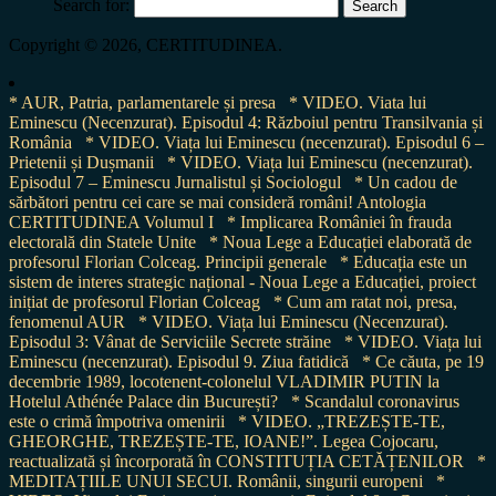
Search for:
Copyright © 2026, CERTITUDINEA.
* AUR, Patria, parlamentarele și presa
* VIDEO. Viata lui
Eminescu (Necenzurat). Episodul 4: Războiul pentru Transilvania și
România
* VIDEO. Viața lui Eminescu (necenzurat). Episodul 6 –
Prietenii și Dușmanii
* VIDEO. Viața lui Eminescu (necenzurat).
Episodul 7 – Eminescu Jurnalistul și Sociologul
* Un cadou de
sărbători pentru cei care se mai consideră români! Antologia
CERTITUDINEA Volumul I
* Implicarea României în frauda
electorală din Statele Unite
* Noua Lege a Educației elaborată de
profesorul Florian Colceag. Principii generale
* Educația este un
sistem de interes strategic național - Noua Lege a Educației, proiect
inițiat de profesorul Florian Colceag
* Cum am ratat noi, presa,
fenomenul AUR
* VIDEO. Viața lui Eminescu (Necenzurat).
Episodul 3: Vânat de Serviciile Secrete străine
* VIDEO. Viața lui
Eminescu (necenzurat). Episodul 9. Ziua fatidică
* Ce căuta, pe 19
decembrie 1989, locotenent-colonelul VLADIMIR PUTIN la
Hotelul Athénée Palace din București?
* Scandalul coronavirus
este o crimă împotriva omenirii
* VIDEO. „TREZEȘTE-TE,
GHEORGHE, TREZEȘTE-TE, IOANE!”. Legea Cojocaru,
reactualizată și încorporată în CONSTITUȚIA CETĂȚENILOR
*
MEDITAȚIILE UNUI SECUI. Românii, singurii europeni
*