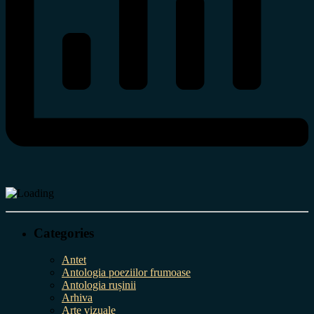
Categories
Antet
Antologia poeziilor frumoase
Antologia rușinii
Arhiva
Arte vizuale