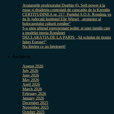
Avatarurile profesorului Dughin (I). Soft power à la
russe și disidența controlată de caracatița de la Kremlin
CERTITUDINEA nr. 217. Partidul S.O.S. România va
da în judecată Institutul Elie Wiesel, „promotor al
holocaustului culturii române”
S-a stins ultimul reprezentant politic al unei familii care
a modelat istoria României
DECLARAȚIA DE LA PARIS: „Să scăpăm de tirania
falsei Europe!”
Nu înțeleg ce nu înțelegeți!
Archives
August 2026
July 2026
June 2026
May 2026
April 2026
March 2026
February 2026
January 2026
December 2025
November 2025
October 2025