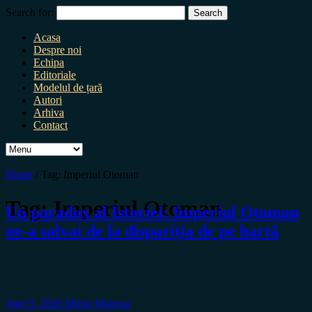
Search for:
Acasa
Despre noi
Echipa
Editoriale
Modelul de țară
Autori
Arhiva
Contact
Home
/
Tag:
Imperiul Otoman
Tag:
Imperiul Otoman
Un paradox al Istoriei: Imperiul Otoman
ne-a salvat de la dispariția de pe hartă
June 9, 2026
Miron Manega