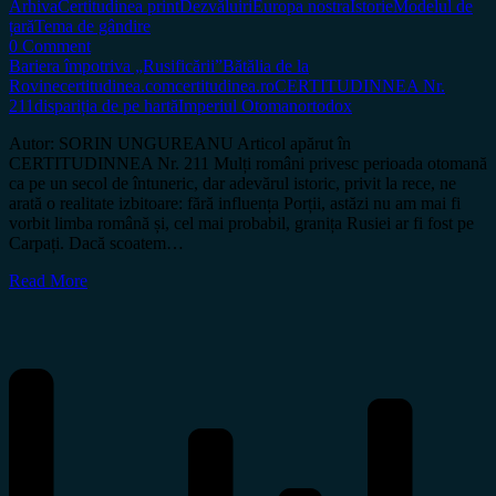
Arhiva
Certitudinea print
Dezvăluiri
Europa nostra
Istorie
Modelul de
țară
Tema de gândire
0 Comment
Bariera împotriva „Rusificării”
Bătălia de la
Rovine
certitudinea.com
certitudinea.ro
CERTITUDINNEA Nr.
211
dispariția de pe hartă
Imperiul Otoman
ortodox
Autor: SORIN UNGUREANU Articol apărut în
CERTITUDINNEA Nr. 211 Mulți români privesc perioada otomană
ca pe un secol de întuneric, dar adevărul istoric, privit la rece, ne
arată o realitate izbitoare: fără influența Porții, astăzi nu am mai fi
vorbit limba română și, cel mai probabil, granița Rusiei ar fi fost pe
Carpați. Dacă scoatem…
Read More