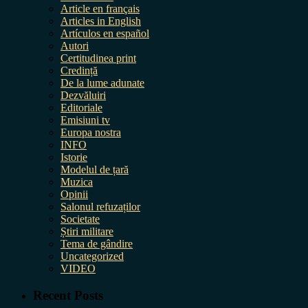
Article en français
Articles in English
Artículos en español
Autori
Certitudinea print
Credință
De la lume adunate
Dezvăluiri
Editoriale
Emisiuni tv
Europa nostra
INFO
Istorie
Modelul de țară
Muzica
Opinii
Salonul refuzaților
Societate
Știri militare
Tema de gândire
Uncategorized
VIDEO
Recent Posts