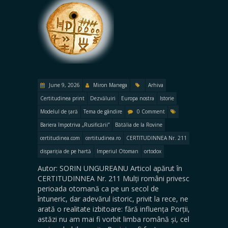
June 9, 2026
Miron Manega
Arhiva
Certitudinea print
Dezvăluiri
Europa nostra
Istorie
Modelul de țară
Tema de gândire
0 Comment
Bariera împotriva „Rusificării”
Bătălia de la Rovine
certitudinea.com
certitudinea.ro
CERTITUDINNEA Nr. 211
dispariția de pe hartă
Imperiul Otoman
ortodox
Autor: SORIN UNGUREANU Articol apărut în
CERTITUDINNEA Nr. 211 Mulți români privesc
perioada otomană ca pe un secol de
întuneric, dar adevărul istoric, privit la rece, ne
arată o realitate izbitoare: fără influența Porții,
astăzi nu am mai fi vorbit limba română și, cel