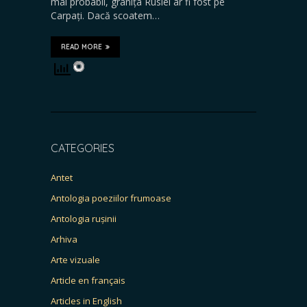
mai probabil, granița Rusiei ar fi fost pe
Carpați. Dacă scoatem…
READ MORE
CATEGORIES
Antet
Antologia poeziilor frumoase
Antologia rușinii
Arhiva
Arte vizuale
Article en français
Articles in English