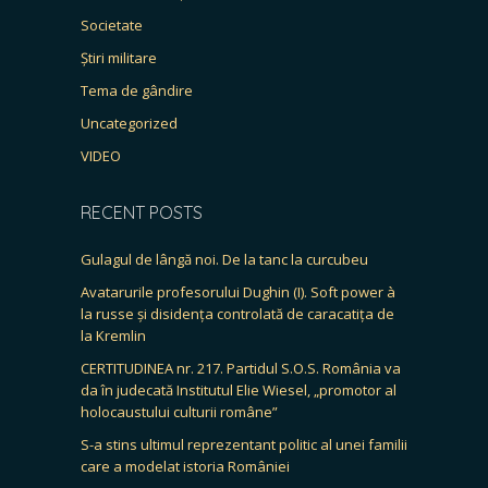
Societate
Știri militare
Tema de gândire
Uncategorized
VIDEO
RECENT POSTS
Gulagul de lângă noi. De la tanc la curcubeu
Avatarurile profesorului Dughin (I). Soft power à
la russe și disidența controlată de caracatița de
la Kremlin
CERTITUDINEA nr. 217. Partidul S.O.S. România va
da în judecată Institutul Elie Wiesel, „promotor al
holocaustului culturii române”
S-a stins ultimul reprezentant politic al unei familii
care a modelat istoria României