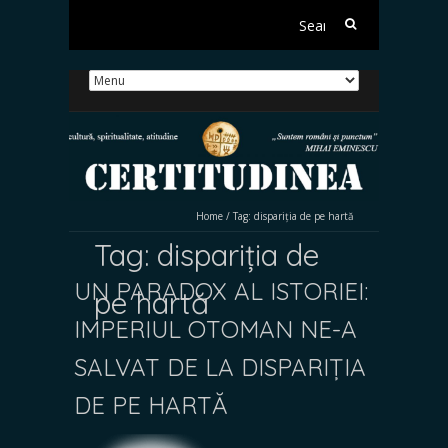
Search
for:
Home
/
Tag:
dispariția de pe hartă
Tag:
dispariția de
UN PARADOX AL ISTORIEI:
pe hartă
IMPERIUL OTOMAN NE-A
SALVAT DE LA DISPARIȚIA
DE PE HARTĂ