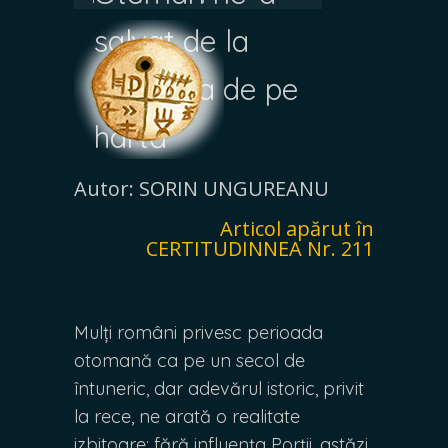
salvat de la
dispariția de pe
hartă
Autor: SORIN UNGUREANU
Articol apărut în
CERTITUDINNEA Nr. 211
Mulți români privesc perioada
otomană ca pe un secol de
întuneric, dar adevărul istoric, privit
la rece, ne arată o realitate
izbitoare: fără influența Porții, astăzi