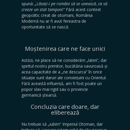
spună:
„Lăsați-i pe români să se unească, ca să
creeze un stat tampon!”
Fără acest context
geopolitic creat de otomani, România
Modernă nu ar fi avut fereastra de
oportunitate să se nască.
Moștenirea care ne face unici
​Astăzi, ne place să ne considerăm „latini”, dar
spiritul nostru primitor, bucătăria savuroasă și
acea capacitate de a „ne descurca” în orice
situație sunt daruri ale conviețuirii cu Orientul.
Fără această influență, am fi fost poate un
popor slav mai rigid sau o provincie
germanică ștearsă.
Concluzia care doare, dar
eliberează
​Nu trebuie să „iubim” Imperiul Otoman, dar
trebuie să-i recunoaștem rolul de rău necesar.