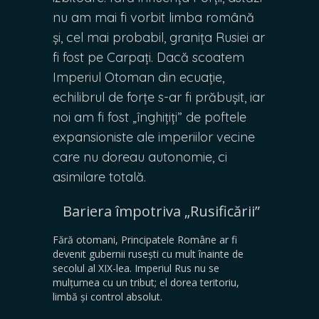
nu am mai fi vorbit limba română
și, cel mai probabil, granița Rusiei ar
fi fost pe Carpați. Dacă scoatem
Imperiul Otoman din ecuație,
echilibrul de forțe s-ar fi prăbușit, iar
noi am fi fost „înghițiți” de poftele
expansioniste ale imperiilor vecine
care nu doreau autonomie, ci
asimilare totală.
Bariera împotriva „Rusificării”
​Fără otomani, Principatele Române ar fi
devenit gubernii rusești cu mult înainte de
secolul al XIX-lea. Imperiul Rus nu se
mulțumea cu un tribut; el dorea teritoriu,
limbă și control absolut.