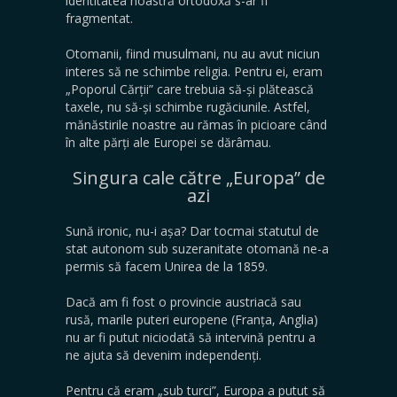
identitatea noastră ortodoxă s-ar fi
fragmentat.
​Otomanii, fiind musulmani, nu au avut niciun
interes să ne schimbe religia. Pentru ei, eram
„Poporul Cărții” care trebuia să-și plătească
taxele, nu să-și schimbe rugăciunile. Astfel,
mănăstirile noastre au rămas în picioare când
în alte părți ale Europei se dărâmau.
Singura cale către „Europa” de
azi
​Sună ironic, nu-i așa? Dar tocmai statutul de
stat autonom sub suzeranitate otomană ne-a
permis să facem Unirea de la 1859.
​Dacă am fi fost o provincie austriacă sau
rusă, marile puteri europene (Franța, Anglia)
nu ar fi putut niciodată să intervină pentru a
ne ajuta să devenim independenți.
​Pentru că eram „sub turci”, Europa a putut să