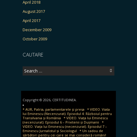
April 2018
August 2017
April 2017
December 2009
October 2009
CAUTARE
Search
for:
Copyright © 2026, CERTITUDINEA.
* AUR, Patria, parlamentarele și presa
* VIDEO. Viata
lui Eminescu (Necenzurat). Episodul 4: Războiul pentru
Transilvania și România
* VIDEO. Viața lui Eminescu
(necenzurat). Episodul 6 – Prietenii și Dușmanii
*
VIDEO. Viața lui Eminescu (necenzurat). Episodul 7 –
Eminescu Jurnalistul și Sociologul
* Un cadou de
sărbători pentru cei care se mai consideră români!