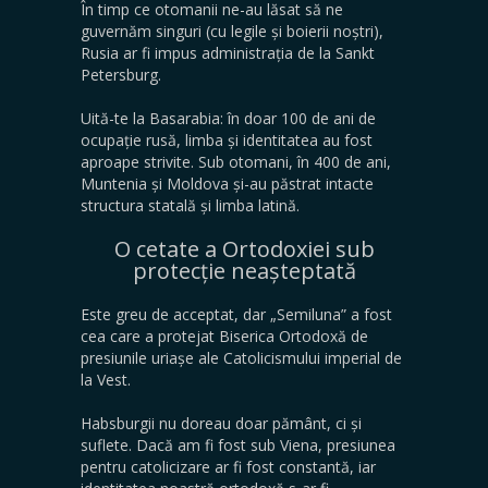
​În timp ce otomanii ne-au lăsat să ne
guvernăm singuri (cu legile și boierii noștri),
Rusia ar fi impus administrația de la Sankt
Petersburg.
​Uită-te la Basarabia: în doar 100 de ani de
ocupație rusă, limba și identitatea au fost
aproape strivite. Sub otomani, în 400 de ani,
Muntenia și Moldova și-au păstrat intacte
structura statală și limba latină.
O cetate a Ortodoxiei sub
protecție neașteptată
​Este greu de acceptat, dar „Semiluna” a fost
cea care a protejat Biserica Ortodoxă de
presiunile uriașe ale Catolicismului imperial de
la Vest.
​Habsburgii nu doreau doar pământ, ci și
suflete. Dacă am fi fost sub Viena, presiunea
pentru catolicizare ar fi fost constantă, iar