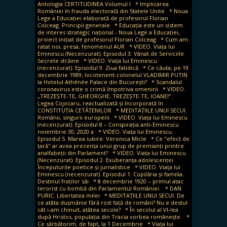
Antologia CERTITUDINEA Volumul I
* Implicarea
României în frauda electorală din Statele Unite
* Noua
Lege a Educației elaborată de profesorul Florian
Colceag. Principii generale
* Educația este un sistem
de interes strategic național - Noua Lege a Educației,
proiect inițiat de profesorul Florian Colceag
* Cum am
ratat noi, presa, fenomenul AUR
* VIDEO. Viața lui
Eminescu (Necenzurat). Episodul 3: Vânat de Serviciile
Secrete străine
* VIDEO. Viața lui Eminescu
(necenzurat). Episodul 9. Ziua fatidică
* Ce căuta, pe 19
decembrie 1989, locotenent-colonelul VLADIMIR PUTIN
la Hotelul Athénée Palace din București?
* Scandalul
coronavirus este o crimă împotriva omenirii
* VIDEO.
„TREZEȘTE-TE, GHEORGHE, TREZEȘTE-TE, IOANE!”.
Legea Cojocaru, reactualizată și încorporată în
CONSTITUȚIA CETĂȚENILOR
* MEDITAȚIILE UNUI SECUI.
Românii, singurii europeni
* VIDEO. Viața lui Eminescu
(necenzurat). Episodul 8 – Conspirația anti-Eminescu
noiembrie 30, 2020 a
* VIDEO. Viața lui Eminescu.
Episodul 5. Marea iubire: Veronica Micle
* Ce "efect de
țară" ar avea prezența unui grup de premianți printre
analfabeții din Parlament?
* VIDEO. Viața lui Eminescu
(Necenzurat). Episodul 2. Exuberanța adolescenței.
Începuturile poetice și jurnalistice
* VIDEO. Viața lui
Eminescu (necenzurat). Episodul 1: Copilăria și familia.
Destinul fraților săi
* 8 decembrie 1920 – primul atac
terorist cu bombă din Parlamentul României
* DAN
PURIC. Libertatea milei
* MEDITAȚIILE UNUI SECUI. De
ce atâta dușmănie fără rost față de români? Nu e destul
cât i-am chinuit, atâtea secole?
* În secolul al VI-lea
după Hristos, populația din Tracia vorbea românește
*
Ce sărbătorim, de fapt, la 1 Decembrie
* Viața lui