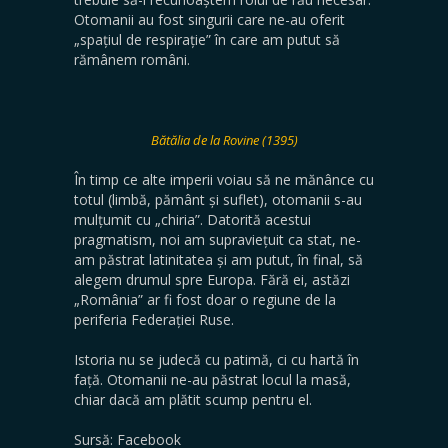
Otomanii au fost singurii care ne-au oferit
„spațiul de respirație” în care am putut să
rămânem români.
Bătălia de la Rovine (1395)
​În timp ce alte imperii voiau să ne mănânce cu
totul (limbă, pământ și suflet), otomanii s-au
mulțumit cu „chiria”. Datorită acestui
pragmatism, noi am supraviețuit ca stat, ne-
am păstrat latinitatea și am putut, în final, să
alegem drumul spre Europa. Fără ei, astăzi
„România” ar fi fost doar o regiune de la
periferia Federației Ruse.
​Istoria nu se judecă cu patimă, ci cu hartă în
față. Otomanii ne-au păstrat locul la masă,
chiar dacă am plătit scump pentru el.
Sursă: Facebook