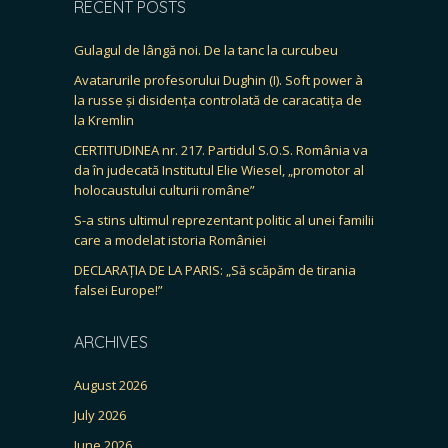
RECENT POSTS
Gulagul de lângă noi. De la tanc la curcubeu
Avatarurile profesorului Dughin (I). Soft power à
la russe și disidența controlată de caracatița de
la Kremlin
CERTITUDINEA nr. 217. Partidul S.O.S. România va
da în judecată Institutul Elie Wiesel, „promotor al
holocaustului culturii române”
S-a stins ultimul reprezentant politic al unei familii
care a modelat istoria României
DECLARAȚIA DE LA PARIS: „Să scăpăm de tirania
falsei Europe!”
ARCHIVES
August 2026
July 2026
June 2026