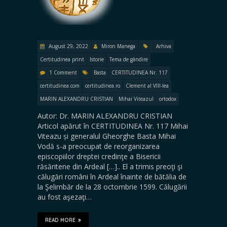
August 29, 2022
Miron Manega
Arhiva
Certitudinea print
Istorie
Tema de gândire
1 Comment
Basta
CERTITUDINEA Nr. 117
certitudinea.com
certitudinea.ro
Clement al VIII-lea
MARIN ALEXANDRU CRISTIAN
Mihai Viteazul
ortodox
Autor: Dr. MARIN ALEXANDRU CRISTIAN
Articol apărut în CERTITUDINEA Nr. 117 Mihai
Viteazu și generalul Gheorghe Basta Mihai
Vodă s-a preocupat de reorganizarea
episcopiilor dreptei credinţe a Bisericii
răsăritene din Ardeal […].. El a trimis preoţi şi
călugări români în Ardeal înainte de bătălia de
la Şelimbăr de la 28 octombrie 1599. Călugării
au fost aşezaţi…
READ MORE