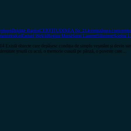
epburn
Brigitte Bardot
CERTITUDINEA Nr. 214
certitudinea.com
certit
dman
ortodox
Raquel Welch
Regina Maria
Saint Laurent
Sânziene
Sophia L
ă obiecte care depășesc condiția de simplu veșmânt și devin simbolur
identitate țesută cu acul, o memorie cusută pe pânză, o poveste care…