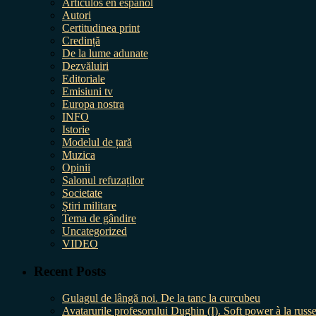
Artículos en español
Autori
Certitudinea print
Credință
De la lume adunate
Dezvăluiri
Editoriale
Emisiuni tv
Europa nostra
INFO
Istorie
Modelul de țară
Muzica
Opinii
Salonul refuzaților
Societate
Știri militare
Tema de gândire
Uncategorized
VIDEO
Recent Posts
Gulagul de lângă noi. De la tanc la curcubeu
Avatarurile profesorului Dughin (I). Soft power à la russe