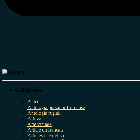
Categories
Antet
Antologia poeziilor frumoase
Antologia rușinii
Arhiva
Arte vizuale
Article en français
Articles in English