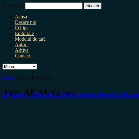
Search for:
Acasa
Despre noi
Echipa
Editoriale
Modelul de țară
Autori
Arhiva
Contact
Home
/
Tag:
Ali McGraw
Tag:
Ali McGraw
24 iunie, Ziua Iei. De la împărătesele Biza