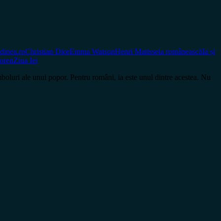
udinea.ro
Christian Dior
Emma Watson
Henri Matisse
ia românească
Ia și
oren
Ziua Iei
i ale unui popor. Pentru români, ia este unul dintre acestea. Nu