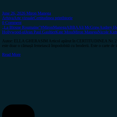
June 26, 2026
Miron Manega
Arhiva
Arte vizuale
Certitudinea print
Istorie
0 Comment
„La Blouse Roumaine”
#MironManega
ABBA
Ali McGraw
Audrey H
Hollywood-ul
Jean Paul Gaultier
Kate Moss
Miron Manega
Nicole Ki
Autor: ELLA GHERASIM Articol apărut în CERTITUDINEA Nr. 214 Exist
este doar o cămașă femeiască împodobită cu broderii. Este o carte de 
Read More