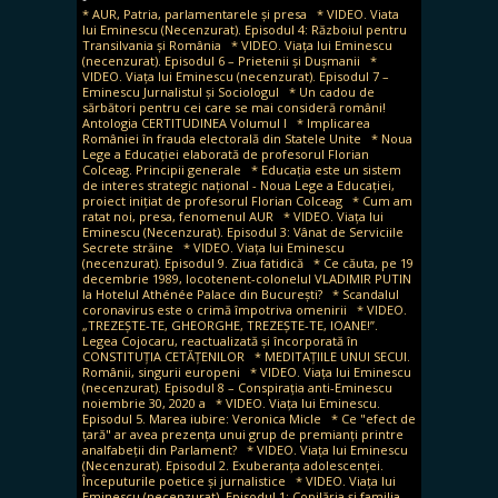
* AUR, Patria, parlamentarele și presa
* VIDEO. Viata
lui Eminescu (Necenzurat). Episodul 4: Războiul pentru
Transilvania și România
* VIDEO. Viața lui Eminescu
(necenzurat). Episodul 6 – Prietenii și Dușmanii
*
VIDEO. Viața lui Eminescu (necenzurat). Episodul 7 –
Eminescu Jurnalistul și Sociologul
* Un cadou de
sărbători pentru cei care se mai consideră români!
Antologia CERTITUDINEA Volumul I
* Implicarea
României în frauda electorală din Statele Unite
* Noua
Lege a Educației elaborată de profesorul Florian
Colceag. Principii generale
* Educația este un sistem
de interes strategic național - Noua Lege a Educației,
proiect inițiat de profesorul Florian Colceag
* Cum am
ratat noi, presa, fenomenul AUR
* VIDEO. Viața lui
Eminescu (Necenzurat). Episodul 3: Vânat de Serviciile
Secrete străine
* VIDEO. Viața lui Eminescu
(necenzurat). Episodul 9. Ziua fatidică
* Ce căuta, pe 19
decembrie 1989, locotenent-colonelul VLADIMIR PUTIN
la Hotelul Athénée Palace din București?
* Scandalul
coronavirus este o crimă împotriva omenirii
* VIDEO.
„TREZEȘTE-TE, GHEORGHE, TREZEȘTE-TE, IOANE!”.
Legea Cojocaru, reactualizată și încorporată în
CONSTITUȚIA CETĂȚENILOR
* MEDITAȚIILE UNUI SECUI.
Românii, singurii europeni
* VIDEO. Viața lui Eminescu
(necenzurat). Episodul 8 – Conspirația anti-Eminescu
noiembrie 30, 2020 a
* VIDEO. Viața lui Eminescu.
Episodul 5. Marea iubire: Veronica Micle
* Ce "efect de
țară" ar avea prezența unui grup de premianți printre
analfabeții din Parlament?
* VIDEO. Viața lui Eminescu
(Necenzurat). Episodul 2. Exuberanța adolescenței.
Începuturile poetice și jurnalistice
* VIDEO. Viața lui
Eminescu (necenzurat). Episodul 1: Copilăria și familia.