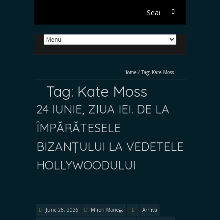
Search
for:
Home
/
Tag:
Kate Moss
Tag:
Kate Moss
24 IUNIE, ZIUA IEI. DE LA
ÎMPĂRĂTESELE
BIZANȚULUI LA VEDETELE
HOLLYWOODULUI
June 26, 2026
Miron Manega
Arhiva