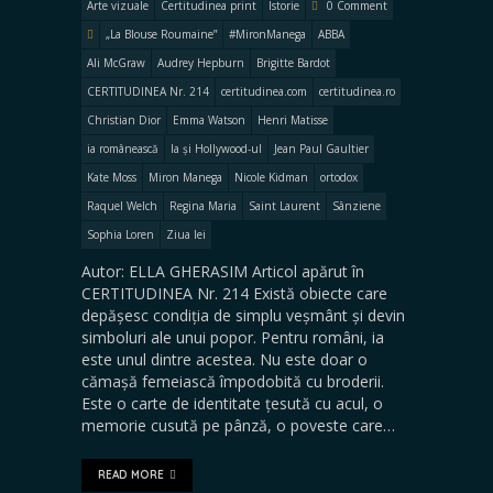
Arte vizuale
Certitudinea print
Istorie
0 Comment
„La Blouse Roumaine”
#MironManega
ABBA
Ali McGraw
Audrey Hepburn
Brigitte Bardot
CERTITUDINEA Nr. 214
certitudinea.com
certitudinea.ro
Christian Dior
Emma Watson
Henri Matisse
ia românească
Ia și Hollywood-ul
Jean Paul Gaultier
Kate Moss
Miron Manega
Nicole Kidman
ortodox
Raquel Welch
Regina Maria
Saint Laurent
Sânziene
Sophia Loren
Ziua Iei
Autor: ELLA GHERASIM Articol apărut în
CERTITUDINEA Nr. 214 Există obiecte care
depășesc condiția de simplu veșmânt și devin
simboluri ale unui popor. Pentru români, ia
este unul dintre acestea. Nu este doar o
cămașă femeiască împodobită cu broderii.
Este o carte de identitate țesută cu acul, o
memorie cusută pe pânză, o poveste care…
READ MORE