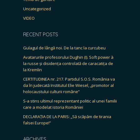
Uncategorized
VIDEO
RECENT POSTS
Gulagul de lângă noi. De la tanc la curcubeu
Avatarurile profesorului Dughin (I). Soft power à
la russe și disidența controlată de caracatița de
la Kremlin
CERTITUDINEA nr. 217. Partidul S.O.S. România va
da în judecată Institutul Elie Wiesel, „promotor al
holocaustului culturii române”
S-a stins ultimul reprezentant politic al unei familii
care a modelat istoria României
DECLARAȚIA DE LA PARIS: „Să scăpăm de tirania
falsei Europe!”
ARCHIVES