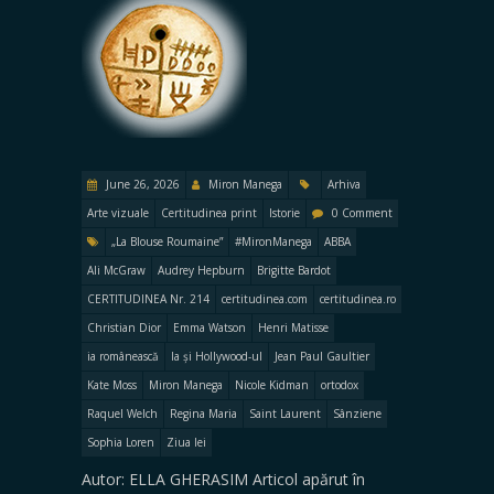
June 26, 2026
Miron Manega
Arhiva
Arte vizuale
Certitudinea print
Istorie
0 Comment
„La Blouse Roumaine”
#MironManega
ABBA
Ali McGraw
Audrey Hepburn
Brigitte Bardot
CERTITUDINEA Nr. 214
certitudinea.com
certitudinea.ro
Christian Dior
Emma Watson
Henri Matisse
ia românească
Ia și Hollywood-ul
Jean Paul Gaultier
Kate Moss
Miron Manega
Nicole Kidman
ortodox
Raquel Welch
Regina Maria
Saint Laurent
Sânziene
Sophia Loren
Ziua Iei
Autor: ELLA GHERASIM Articol apărut în