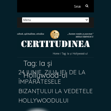
Search
for:
Home
/
Tag:
Ia și Hollywood-ul
Tag:
Ia și
24 IUNIE, ZIUA IEI. DE LA
Hollywood-ul
ÎMPĂRĂTESELE
BIZANȚULUI LA VEDETELE
HOLLYWOODULUI