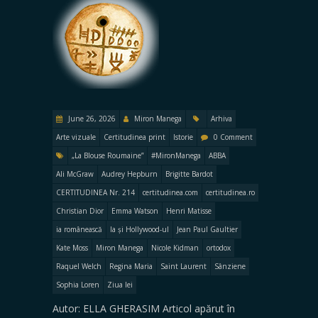
June 26, 2026
Miron Manega
Arhiva
Arte vizuale
Certitudinea print
Istorie
0 Comment
„La Blouse Roumaine”
#MironManega
ABBA
Ali McGraw
Audrey Hepburn
Brigitte Bardot
CERTITUDINEA Nr. 214
certitudinea.com
certitudinea.ro
Christian Dior
Emma Watson
Henri Matisse
ia românească
Ia și Hollywood-ul
Jean Paul Gaultier
Kate Moss
Miron Manega
Nicole Kidman
ortodox
Raquel Welch
Regina Maria
Saint Laurent
Sânziene
Sophia Loren
Ziua Iei
Autor: ELLA GHERASIM Articol apărut în