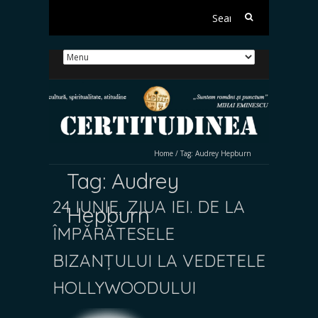
Search
for:
Home
/
Tag:
Audrey Hepburn
Tag:
Audrey
24 IUNIE, ZIUA IEI. DE LA
Hepburn
ÎMPĂRĂTESELE
BIZANȚULUI LA VEDETELE
HOLLYWOODULUI