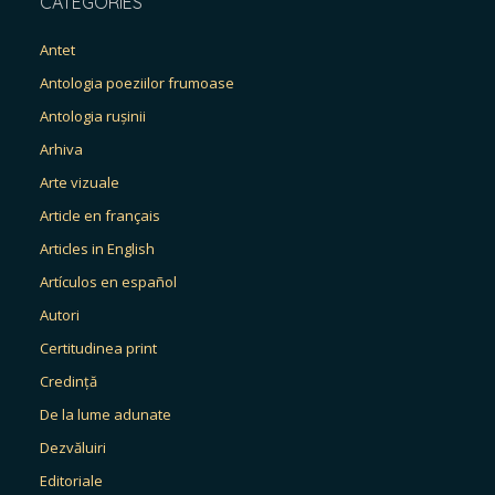
CATEGORIES
Antet
Antologia poeziilor frumoase
Antologia rușinii
Arhiva
Arte vizuale
Article en français
Articles in English
Artículos en español
Autori
Certitudinea print
Credință
De la lume adunate
Dezvăluiri
Editoriale