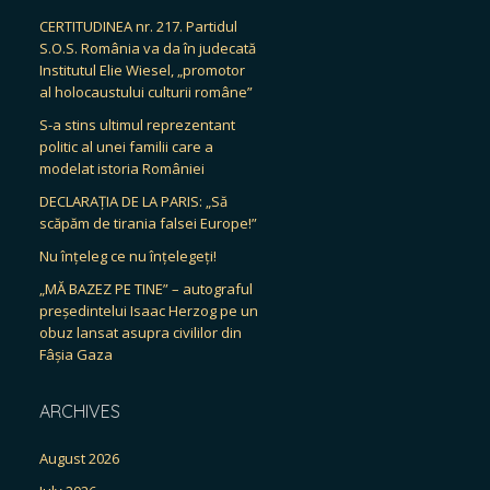
CERTITUDINEA nr. 217. Partidul
S.O.S. România va da în judecată
Institutul Elie Wiesel, „promotor
al holocaustului culturii române”
S-a stins ultimul reprezentant
politic al unei familii care a
modelat istoria României
DECLARAȚIA DE LA PARIS: „Să
scăpăm de tirania falsei Europe!”
Nu înțeleg ce nu înțelegeți!
„MĂ BAZEZ PE TINE” – autograful
președintelui Isaac Herzog pe un
obuz lansat asupra civililor din
Fâșia Gaza
ARCHIVES
August 2026