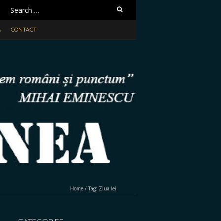
Search
for:
A
CONTACT
Home
/
Tag:
Ziua Iei