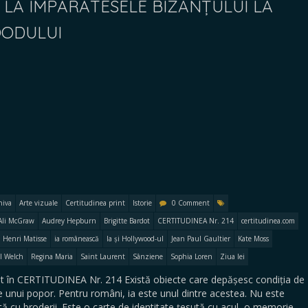
 DE LA ÎMPĂRĂTESELE BIZANȚULUI LA
OODULUI
hiva
Arte vizuale
Certitudinea print
Istorie
0 Comment
Ali McGraw
Audrey Hepburn
Brigitte Bardot
CERTITUDINEA Nr. 214
certitudinea.com
Henri Matisse
ia românească
Ia și Hollywood-ul
Jean Paul Gaultier
Kate Moss
l Welch
Regina Maria
Saint Laurent
Sânziene
Sophia Loren
Ziua Iei
t în CERTITUDINEA Nr. 214 Există obiecte care depășesc condiția de
e unui popor. Pentru români, ia este unul dintre acestea. Nu este
cu broderii. Este o carte de identitate țesută cu acul, o memorie