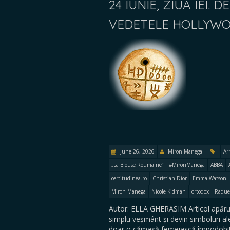
24 IUNIE, ZIUA IEI.
VEDETELE HOLLYW
June 26, 2026
Miron Manega
Ar
„La Blouse Roumaine”
#MironManega
ABBA
certitudinea.ro
Christian Dior
Emma Watson
Miron Manega
Nicole Kidman
ortodox
Raque
Autor: ELLA GHERASIM Articol apăru
simplu veșmânt și devin simboluri al
doar o cămașă femeiască împodobită 