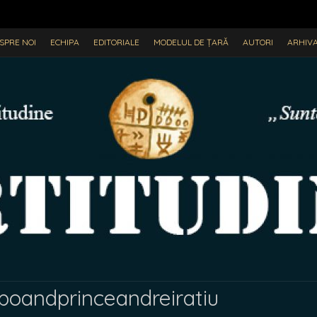
SPRE NOI
ECHIPA
EDITORIALE
MODELUL DE ȚARĂ
AUTORI
ARHIV
poandprinceandreiratiu