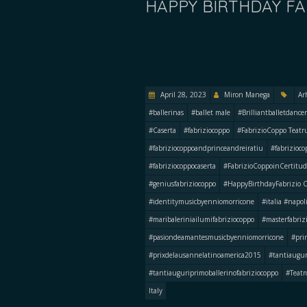
HAPPY BIRTHDAY FA
April 28, 2023
Miron Manega
Ar
#ballerinas
#ballet male
#Brilliantballetdance
#Caserta
#fabriziocoppo
#FabrizioCoppo Teatr
#fabriziocoppoandprinceandreiratiu
#fabrizioco
#fabriziocoppocaserta
#FabrizioCoppoinCertit
#geniusfabriziocoppo
#HappyBirthdayFabrizio 
#identitymusicbyenniomorricone
#italia #napol
#maribaleriniailumifabriziocoppo
#masterfabriz
#pasiondeamantesmusicbyenniomorricone
#pri
#prixdelausannelatinoamerica2015
#tantiaugu
#tantiauguriprimoballerinofabriziocoppo
#Teatr
Italy