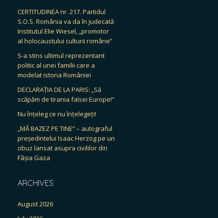
CERTITUDINEA nr. 217. Partidul
S.O.S. România va da în judecată
Institutul Elie Wiesel, „promotor
al holocaustului culturii române”
S-a stins ultimul reprezentant
politic al unei familii care a
modelat istoria României
DECLARAȚIA DE LA PARIS: „Să
scăpăm de tirania falsei Europe!”
Nu înțeleg ce nu înțelegeți!
„MĂ BAZEZ PE TINE” – autograful
președintelui Isaac Herzog pe un
obuz lansat asupra civililor din
Fâșia Gaza
ARCHIVES
August 2026