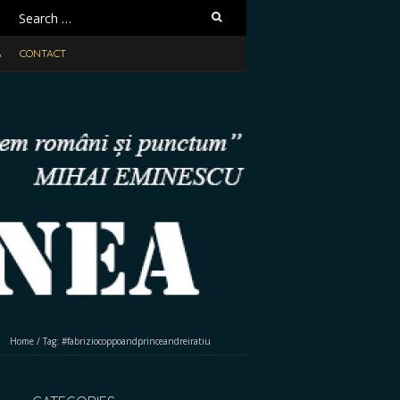
Search
for:
A
CONTACT
Home
/
Tag:
#fabriziocoppoandprinceandreiratiu