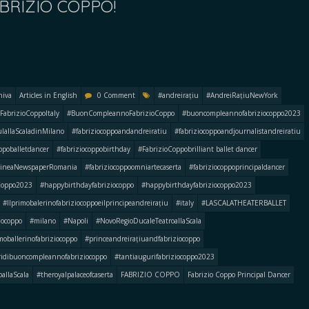
BRIZIO COPPO!
hiva
Articles in English
0 Comment
#andreirațiu
#AndreiRațiuNewYork
rFabrizioCoppoItaly
#BuonCompleannoFabrizioCoppo
#buoncompleannofabriziocoppo2023
ulallaScaladinMilano
#fabriziocoppoandandreiratiu
#fabriziocoppoandjournalistandreiratiu
ppoballetdancer
#fabriziocoppobirthday
#FabrizioCoppobrilliant ballet dancer
udineaNewspaperRomania
#fabriziocoppoomniartecaserta
#fabriziocoppoprincipaldancer
Coppo2023
#happybirthdayfabriziocoppo
#happybirthdayfabriziocoppo2023
i #llprimobalerinofabriziocoppoeilprincipeandreirațiu
#italy
#LASCALATHEATERBALLET
iocoppo
#milano
#Napoli
#NovoRegioDucaleTeatroallaScala
moballerinofabriziocoppo
#princeandreirațiuandfabriziocoppo
ridibuoncompleannofabriziocoppo
#tantiaugurifabriziocoppo2023
oallaScala
#theroyalpalaceofcaserta
FABRIZIO COPPO
Fabrizio Coppo Principal Dancer