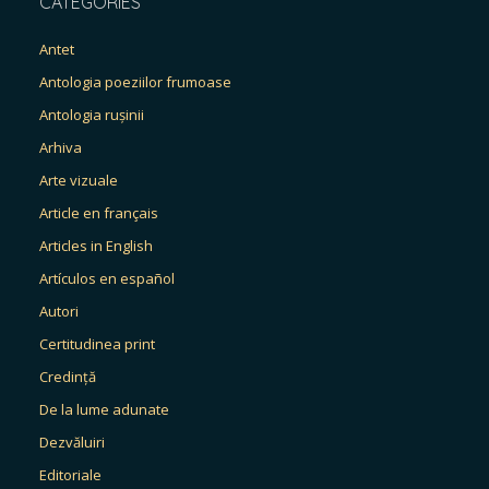
CATEGORIES
Antet
Antologia poeziilor frumoase
Antologia rușinii
Arhiva
Arte vizuale
Article en français
Articles in English
Artículos en español
Autori
Certitudinea print
Credință
De la lume adunate
Dezvăluiri
Editoriale