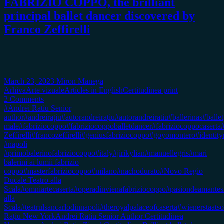
FABRIZIO COPPO, the brilliant
principal ballet dancer discovered by
Franco Zeffirelli
March 23, 2023
Miron Manega
Arhiva
Arte vizuale
Articles in English
Certitudinea print
2 Comments
#Andrei Ratiu Senior
author
#andreirațiu
#autorandreirațiu
#autorandreiratiu
#ballerinas
#ballet
male
#fabriziocoppo
#fabriziocoppoballetdancer
#fabriziocoppocaserta
Zeffirelli
#francozeffirelli
#geniusfabriziocoppo
#goyomontero
#identit
#napoli
#primobalerinofabriziocoppo
#italy
#jirikylian
#manuellegris
#mari
balerini ai lumii fabrizio
coppo
#masterfabriziocoppo
#milano
#nachodurato
#Novo Regio
Ducale Teatro alla
Scala
#omniartecaserta
#operadinvienafabriziocoppo
#pasiondeamantes
alla
Scala
#teatrulsancarlodinnapoli
#theroyalpalaceofcaserta
#wienerstaats
Rațiu New York
Andrei Ratiu Senior Author Certitudinea