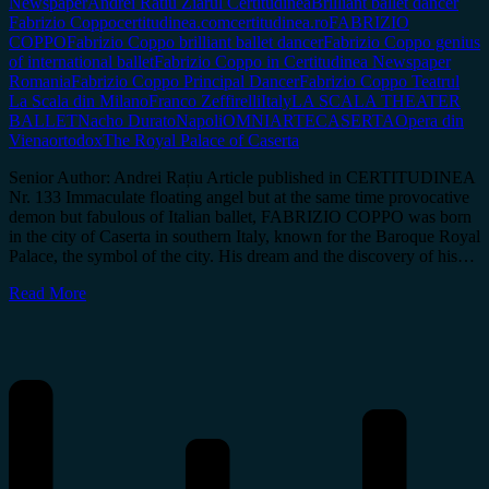
Newspaper
Andrei Ratiu Ziarul Certitudinea
Brilliant ballet dancer
Fabrizio Coppo
certitudinea.com
certitudinea.ro
FABRIZIO
COPPO
Fabrizio Coppo brilliant ballet dancer
Fabrizio Coppo genius
of international ballet
Fabrizio Coppo in Certitudinea Newspaper
Romania
Fabrizio Coppo Principal Dancer
Fabrizio Coppo Teatrul
La Scala din Milano
Franco Zeffirelli
Italy
LA SCALA THEATER
BALLET
Nacho Durato
Napoli
OMNIARTECASERTA
Opera din
Viena
ortodox
The Royal Palace of Caserta
Senior Author: Andrei Rațiu Article published in CERTITUDINEA
Nr. 133 Immaculate floating angel but at the same time provocative
demon but fabulous of Italian ballet, FABRIZIO COPPO was born
in the city of Caserta in southern Italy, known for the Baroque Royal
Palace, the symbol of the city. His dream and the discovery of his…
Read More