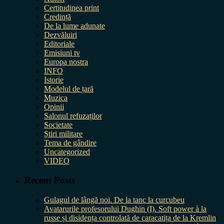
Certitudinea print
Credință
De la lume adunate
Dezvăluiri
Editoriale
Emisiuni tv
Europa nostra
INFO
Istorie
Modelul de țară
Muzica
Opinii
Salonul refuzaților
Societate
Știri militare
Tema de gândire
Uncategorized
VIDEO
Recent Posts
Gulagul de lângă noi. De la tanc la curcubeu
Avatarurile profesorului Dughin (I). Soft power à la
russe și disidența controlată de caracatița de la Kremlin