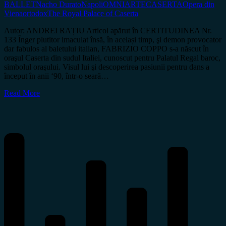
BALLET
Nacho Durato
Napoli
OMNIARTECASERTA
Opera din
Viena
ortodox
The Royal Palace of Caserta
Autor: ANDREI RAȚIU Articol apărut în CERTITUDINEA Nr.
133 Înger plutitor imaculat însă, în același timp, şi demon provocator
dar fabulos al baletului italian, FABRIZIO COPPO s-a născut în
oraşul Caserta din sudul Italiei, cunoscut pentru Palatul Regal baroc,
simbolul oraşului. Visul lui şi descoperirea pasiunii pentru dans a
început în anii ‘90, într-o seară…
Read More