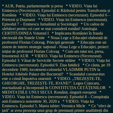
* AUR, Patria, parlamentarele și presa
* VIDEO. Viata lui
Eminescu (Necenzurat). Episodul 4: Războiul pentru Transilvania și
România
* VIDEO. Viața lui Eminescu (necenzurat). Episodul 6 –
Prietenii și Dușmanii
* VIDEO. Viața lui Eminescu (necenzurat).
Episodul 7 – Eminescu Jurnalistul și Sociologul
* Un cadou de
sărbători pentru cei care se mai consideră români! Antologia
CERTITUDINEA Volumul I
* Implicarea României în frauda
electorală din Statele Unite
* Noua Lege a Educației elaborată de
profesorul Florian Colceag. Principii generale
* Educația este un
sistem de interes strategic național - Noua Lege a Educației, proiect
inițiat de profesorul Florian Colceag
* Cum am ratat noi, presa,
fenomenul AUR
* VIDEO. Viața lui Eminescu (Necenzurat).
Episodul 3: Vânat de Serviciile Secrete străine
* VIDEO. Viața lui
Eminescu (necenzurat). Episodul 9. Ziua fatidică
* Ce căuta, pe 19
decembrie 1989, locotenent-colonelul VLADIMIR PUTIN la
Hotelul Athénée Palace din București?
* Scandalul coronavirus
este o crimă împotriva omenirii
* VIDEO. „TREZEȘTE-TE,
GHEORGHE, TREZEȘTE-TE, IOANE!”. Legea Cojocaru,
reactualizată și încorporată în CONSTITUȚIA CETĂȚENILOR
*
MEDITAȚIILE UNUI SECUI. Românii, singurii europeni
*
VIDEO. Viața lui Eminescu (necenzurat). Episodul 8 – Conspirația
anti-Eminescu noiembrie 30, 2020 a
* VIDEO. Viața lui
Eminescu. Episodul 5. Marea iubire: Veronica Micle
* Ce "efect de
țară" ar avea prezența unui grup de premianți printre analfabeții din