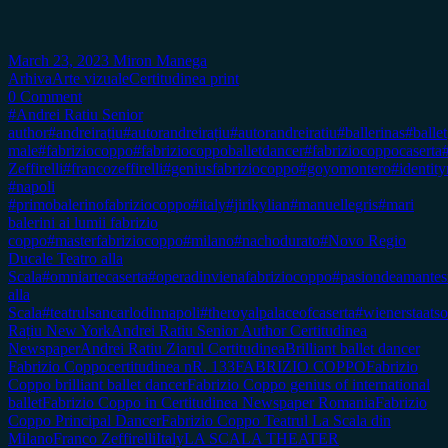
March 23, 2023
Miron Manega
Arhiva
Arte vizuale
Certitudinea print
0 Comment
#Andrei Ratiu Senior
author
#andreirațiu
#autorandreirațiu
#autorandreiratiu
#ballerinas
#ballet
male
#fabriziocoppo
#fabriziocoppoballetdancer
#fabriziocoppocaserta
Zeffirelli
#francozeffirelli
#geniusfabriziocoppo
#goyomontero
#identit
#napoli
#primobalerinofabriziocoppo
#italy
#jirikylian
#manuellegris
#mari
balerini ai lumii fabrizio
coppo
#masterfabriziocoppo
#milano
#nachodurato
#Novo Regio
Ducale Teatro alla
Scala
#omniartecaserta
#operadinvienafabriziocoppo
#pasiondeamantes
alla
Scala
#teatrulsancarlodinnapoli
#theroyalpalaceofcaserta
#wienerstaats
Rațiu New York
Andrei Ratiu Senior Author Certitudinea
Newspaper
Andrei Ratiu Ziarul Certitudinea
Brilliant ballet dancer
Fabrizio Coppo
certitudinea nR. 133
FABRIZIO COPPO
Fabrizio
Coppo brilliant ballet dancer
Fabrizio Coppo genius of international
ballet
Fabrizio Coppo in Certitudinea Newspaper Romania
Fabrizio
Coppo Principal Dancer
Fabrizio Coppo Teatrul La Scala din
Milano
Franco Zeffirelli
Italy
LA SCALA THEATER