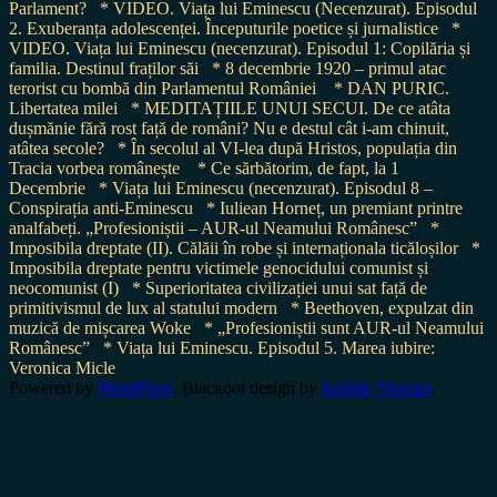
Parlament?
* VIDEO. Viața lui Eminescu (Necenzurat). Episodul
2. Exuberanța adolescenței. Începuturile poetice și jurnalistice
*
VIDEO. Viața lui Eminescu (necenzurat). Episodul 1: Copilăria și
familia. Destinul fraților săi
* 8 decembrie 1920 – primul atac
terorist cu bombă din Parlamentul României
* DAN PURIC.
Libertatea milei
* MEDITAȚIILE UNUI SECUI. De ce atâta
dușmănie fără rost față de români? Nu e destul cât i-am chinuit,
atâtea secole?
* În secolul al VI-lea după Hristos, populația din
Tracia vorbea românește
* Ce sărbătorim, de fapt, la 1
Decembrie
* Viața lui Eminescu (necenzurat). Episodul 8 –
Conspirația anti-Eminescu
* Iuliean Horneț, un premiant printre
analfabeți. „Profesioniștii – AUR-ul Neamului Românesc”
*
Imposibila dreptate (II). Călăii în robe și internaționala ticăloșilor
*
Imposibila dreptate pentru victimele genocidului comunist și
neocomunist (I)
* Superioritatea civilizației unui sat față de
primitivismul de lux al statului modern
* Beethoven, expulzat din
muzică de mișcarea Woke
* „Profesioniștii sunt AUR-ul Neamului
Românesc”
* Viața lui Eminescu. Episodul 5. Marea iubire:
Veronica Micle
Powered by
WordPress
. Blackoot design by
Iceable Themes
.