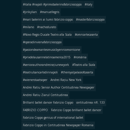
#italia #napoli #primobalerinofabriziocoppo
#italy
#jirikylian
#manuellegris
#mari balerini ai lumii fabrizio coppo
#masterfabriziocoppo
#milano
#nachodurato
#Novo Regio Ducale Teatro alla Scala
#omniartecaserta
#operadinvienafabriziocoppo
#pasiondeamantesmusicbyenniomorricone
#prixdelausannelatinoamerica2015
#românia
#seniorauthorandreirațiunewyork
#Teatro alla Scala
#teatrulsancarlodinnapoli
#theroyalpalaceofcaserta
#wienerstaatsoper
Andrei Rațiu New York
Andrei Ratiu Senior Author Certitudinea Newspaper
Andrei Ratiu Ziarul Certitudinea
Brilliant ballet dancer Fabrizio Coppo
certitudinea nR. 133
FABRIZIO COPPO
Fabrizio Coppo brilliant ballet dancer
Fabrizio Coppo genius of international ballet
Fabrizio Coppo in Certitudinea Newspaper Romania