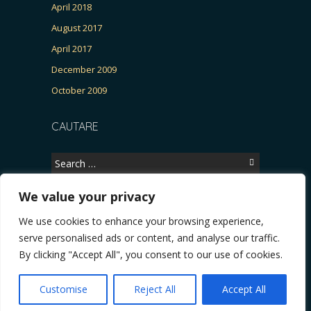
April 2018
August 2017
April 2017
December 2009
October 2009
CAUTARE
Search
for:
We value your privacy
We use cookies to enhance your browsing experience,
Copyright © 2026, CERTITUDINEA.
serve personalised ads or content, and analyse our traffic.
Patria, parlamentarele și presa
* VIDEO. Viata lui Eminescu (Necenzurat). Episodul 
By clicking "Accept All", you consent to our use of cookies.
Powered by
WordPress
. Blackoot design by
Iceable
Themes
.
Customise
Reject All
Accept All