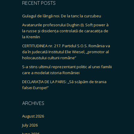
RECENT POSTS
Gulagul de lângă noi. De la tanc la curcubeu
Avatarurile profesorului Dughin (I). Soft power à
la russe și disidența controlată de caracatița de
la Kremlin
CERTITUDINEA nr. 217. Partidul S.O.S. România va
da în judecată Institutul Elie Wiesel, „promotor al
holocaustului culturii române”
S-a stins ultimul reprezentant politic al unei familii
care a modelat istoria României
DECLARAȚIA DE LA PARIS: „Să scăpăm de tirania
falsei Europe!”
ARCHIVES
August 2026
July 2026