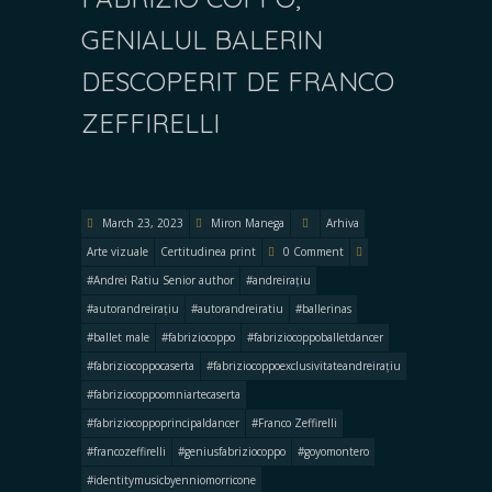
GENIALUL BALERIN
DESCOPERIT DE FRANCO
ZEFFIRELLI
March 23, 2023
Miron Manega
Arhiva
Arte vizuale
Certitudinea print
0 Comment
#Andrei Ratiu Senior author
#andreirațiu
#autorandreirațiu
#autorandreiratiu
#ballerinas
#ballet male
#fabriziocoppo
#fabriziocoppoballetdancer
#fabriziocoppocaserta
#fabriziocoppoexclusivitateandreirațiu
#fabriziocoppoomniartecaserta
#fabriziocoppoprincipaldancer
#Franco Zeffirelli
#francozeffirelli
#geniusfabriziocoppo
#goyomontero
#identitymusicbyenniomorricone