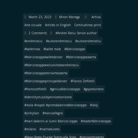
March 23, 2023
Miron Manega
Arhiva
Arte vizuale
Articles in English
Certitudinea print
2 Comments
#Andrei Ratiu Senior author
#andreirațiu
#autorandreirațiu
#autorandreiratiu
#ballerinas
#ballet male
#fabriziocoppo
#fabriziocoppoballetdancer
#fabriziocoppocaserta
#fabriziocoppoexclusivitateandreirațiu
#fabriziocoppoomniartecaserta
#fabriziocoppoprincipaldancer
#Franco Zeffirelli
#francozeffirelli
#geniusfabriziocoppo
#goyomontero
#identitymusicbyenniomorricone
#italia #napoli #primobalerinofabriziocoppo
#italy
#jirikylian
#manuellegris
#mari balerini ai lumii fabrizio coppo
#masterfabriziocoppo
#milano
#nachodurato
#Novo Regio Ducale Teatro alla Scala
#omniartecaserta