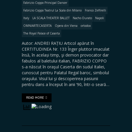
Fabrizio Coppo Principal Dancer
Fabrizio Coppo Teatrul La Scala din Milano
Franco Zeffirelli
Italy
LA SCALA THEATER BALLET
Nacho Durato
Napoli
OMNIARTECASERTA
Opera din Viena
ortodox
The Royal Palace of Caserta
Autor: ANDREI RAȚIU Articol apărut în
CERTITUDINEA Nr. 133 Înger plutitor imaculat
însă, în același timp, şi demon provocator dar
fabulos al baletului italian, FABRIZIO COPPO
s-a născut în oraşul Caserta din sudul Italiei,
cunoscut pentru Palatul Regal baroc, simbolul
oraşului. Visul lui şi descoperirea pasiunii
pentru dans a început în anii ‘90, într-o seară…
READ MORE