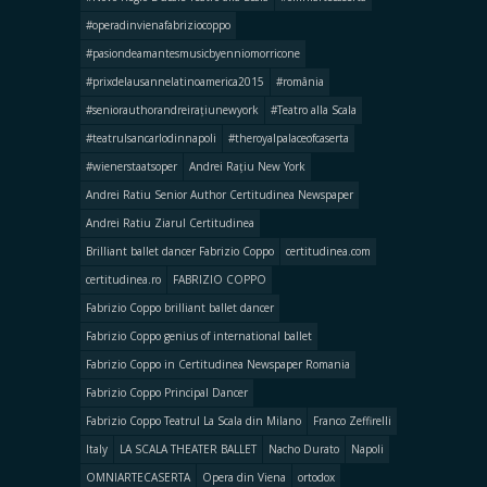
#operadinvienafabriziocoppo
#pasiondeamantesmusicbyenniomorricone
#prixdelausannelatinoamerica2015
#românia
#seniorauthorandreirațiunewyork
#Teatro alla Scala
#teatrulsancarlodinnapoli
#theroyalpalaceofcaserta
#wienerstaatsoper
Andrei Rațiu New York
Andrei Ratiu Senior Author Certitudinea Newspaper
Andrei Ratiu Ziarul Certitudinea
Brilliant ballet dancer Fabrizio Coppo
certitudinea.com
certitudinea.ro
FABRIZIO COPPO
Fabrizio Coppo brilliant ballet dancer
Fabrizio Coppo genius of international ballet
Fabrizio Coppo in Certitudinea Newspaper Romania
Fabrizio Coppo Principal Dancer
Fabrizio Coppo Teatrul La Scala din Milano
Franco Zeffirelli
Italy
LA SCALA THEATER BALLET
Nacho Durato
Napoli
OMNIARTECASERTA
Opera din Viena
ortodox