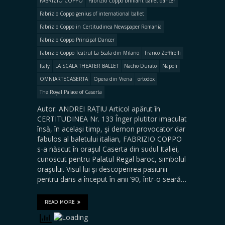
FABRIZIO COPPO
Fabrizio Coppo brilliant ballet dancer
Fabrizio Coppo genius of international ballet
Fabrizio Coppo in Certitudinea Newspaper Romania
Fabrizio Coppo Principal Dancer
Fabrizio Coppo Teatrul La Scala din Milano
Franco Zeffirelli
Italy
LA SCALA THEATER BALLET
Nacho Durato
Napoli
OMNIARTECASERTA
Opera din Viena
ortodox
The Royal Palace of Caserta
Autor: ANDREI RAȚIU Articol apărut în
CERTITUDINEA Nr. 133 Înger plutitor imaculat
însă, în același timp, şi demon provocator dar
fabulos al baletului italian, FABRIZIO COPPO
s-a născut în oraşul Caserta din sudul Italiei,
cunoscut pentru Palatul Regal baroc, simbolul
oraşului. Visul lui şi descoperirea pasiunii
pentru dans a început în anii ‘90, într-o seară…
READ MORE