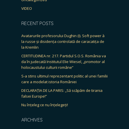
VIDEO
RECENT POSTS
Avatarurile profesorului Dughin (I). Soft power à
la russe și disidența controlată de caracatița de
la Kremlin
CERTITUDINEA nr. 217. Partidul S.O.S. România va
da în judecată Institutul Elie Wiesel, „promotor al
holocaustului culturii române”
S-a stins ultimul reprezentant politic al unei familii
care a modelat istoria României
DECLARAȚIA DE LA PARIS: „Să scăpăm de tirania
falsei Europe!”
Nu înțeleg ce nu înțelegeți!
ARCHIVES