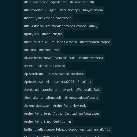
#fabriziocoppoprincipaldancer
#Franco Zeffirelli
#francozeffirelli
#geniusfabriziocoppo
#goyomontero
#identitymusicbyenniomorricone
#italia #napoli #primobalerinofabriziocoppo
#italy
#jirikylian
#manuellegris
#mari balerini ai lumii fabrizio coppo
#masterfabriziocoppo
#milano
#nachodurato
#Novo Regio Ducale Teatro alla Scala
#omniartecaserta
#operadinvienafabriziocoppo
#pasiondeamantesmusicbyenniomorricone
#prixdelausannelatinoamerica2015
#românia
#seniorauthorandreirațiunewyork
#Teatro alla Scala
#teatrulsancarlodinnapoli
#theroyalpalaceofcaserta
#wienerstaatsoper
Andrei Rațiu New York
Andrei Ratiu Senior Author Certitudinea Newspaper
Andrei Ratiu Ziarul Certitudinea
Brilliant ballet dancer Fabrizio Coppo
certitudinea nR. 133