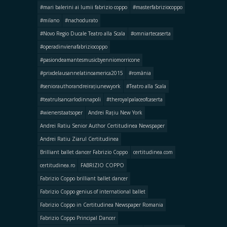
#mari balerini ai lumii fabrizio coppo
#masterfabriziocoppo
#milano
#nachodurato
#Novo Regio Ducale Teatro alla Scala
#omniartecaserta
#operadinvienafabriziocoppo
#pasiondeamantesmusicbyenniomorricone
#prixdelausannelatinoamerica2015
#românia
#seniorauthorandreirațiunewyork
#Teatro alla Scala
#teatrulsancarlodinnapoli
#theroyalpalaceofcaserta
#wienerstaatsoper
Andrei Rațiu New York
Andrei Ratiu Senior Author Certitudinea Newspaper
Andrei Ratiu Ziarul Certitudinea
Brilliant ballet dancer Fabrizio Coppo
certitudinea.com
certitudinea.ro
FABRIZIO COPPO
Fabrizio Coppo brilliant ballet dancer
Fabrizio Coppo genius of international ballet
Fabrizio Coppo in Certitudinea Newspaper Romania
Fabrizio Coppo Principal Dancer