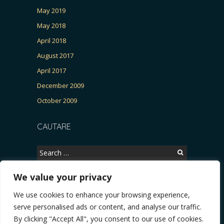
May 2019
May 2018
April 2018
August 2017
April 2017
December 2009
October 2009
CAUTARE
Search
for:
We value your privacy
We use cookies to enhance your browsing experience,
Copyright © 2026, CERTITUDINEA.
serve personalised ads or content, and analyse our traffic.
 Patria, parlamentarele și presa
* VIDEO. Viata lui Eminescu (Necenzurat). Episodul 
By clicking "Accept All", you consent to our use of cookies.