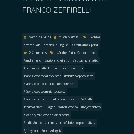
FRANCO ZEFFIRELLI
March 23, 2023
Miron Manega
Arhiva
Arte vizuale
Articles in English
Certitudinea print
2 Comments
#Andrei Ratiu Senior author
#andreirațiu
#autorandreirațiu
#autorandreiratiu
#ballerinas
#ballet male
#fabriziocoppo
#fabriziocoppoballetdancer
#fabriziocoppocaserta
#fabriziocoppoexclusivitateandreirațiu
#fabriziocoppoomniartecaserta
#fabriziocoppoprincipaldancer
#Franco Zeffirelli
#francozeffirelli
#geniusfabriziocoppo
#goyomontero
#identitymusicbyenniomorricone
#italia #napoli #primobalerinofabriziocoppo
#italy
#jirikylian
#manuellegris