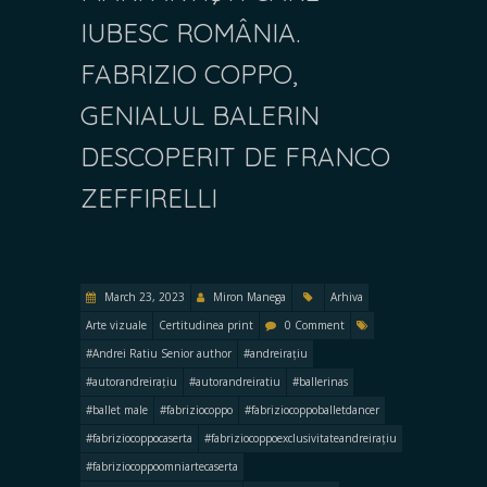
IUBESC ROMÂNIA.
FABRIZIO COPPO,
GENIALUL BALERIN
DESCOPERIT DE FRANCO
ZEFFIRELLI
March 23, 2023
Miron Manega
Arhiva
Arte vizuale
Certitudinea print
0 Comment
#Andrei Ratiu Senior author
#andreirațiu
#autorandreirațiu
#autorandreiratiu
#ballerinas
#ballet male
#fabriziocoppo
#fabriziocoppoballetdancer
#fabriziocoppocaserta
#fabriziocoppoexclusivitateandreirațiu
#fabriziocoppoomniartecaserta