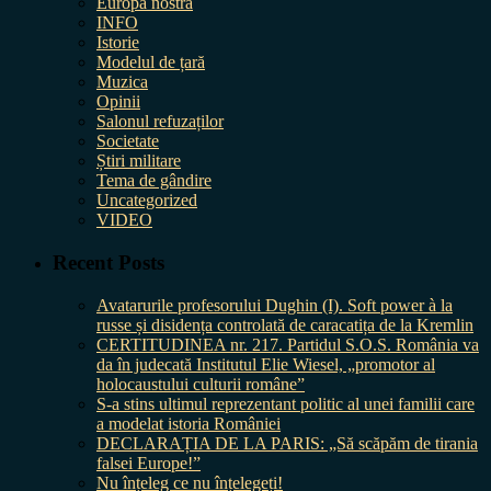
Europa nostra
INFO
Istorie
Modelul de țară
Muzica
Opinii
Salonul refuzaților
Societate
Știri militare
Tema de gândire
Uncategorized
VIDEO
Recent Posts
Avatarurile profesorului Dughin (I). Soft power à la
russe și disidența controlată de caracatița de la Kremlin
CERTITUDINEA nr. 217. Partidul S.O.S. România va
da în judecată Institutul Elie Wiesel, „promotor al
holocaustului culturii române”
S-a stins ultimul reprezentant politic al unei familii care
a modelat istoria României
DECLARAȚIA DE LA PARIS: „Să scăpăm de tirania
falsei Europe!”
Nu înțeleg ce nu înțelegeți!