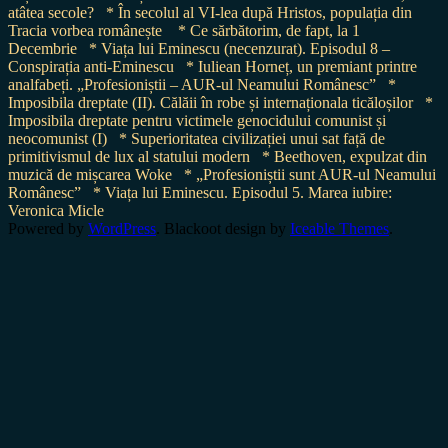
atâtea secole?
* În secolul al VI-lea după Hristos, populația din
Tracia vorbea românește
* Ce sărbătorim, de fapt, la 1
Decembrie
* Viața lui Eminescu (necenzurat). Episodul 8 –
Conspirația anti-Eminescu
* Iuliean Horneț, un premiant printre
analfabeți. „Profesioniștii – AUR-ul Neamului Românesc”
*
Imposibila dreptate (II). Călăii în robe și internaționala ticăloșilor
*
Imposibila dreptate pentru victimele genocidului comunist și
neocomunist (I)
* Superioritatea civilizației unui sat față de
primitivismul de lux al statului modern
* Beethoven, expulzat din
muzică de mișcarea Woke
* „Profesioniștii sunt AUR-ul Neamului
Românesc”
* Viața lui Eminescu. Episodul 5. Marea iubire:
Veronica Micle
Powered by
WordPress
. Blackoot design by
Iceable Themes
.