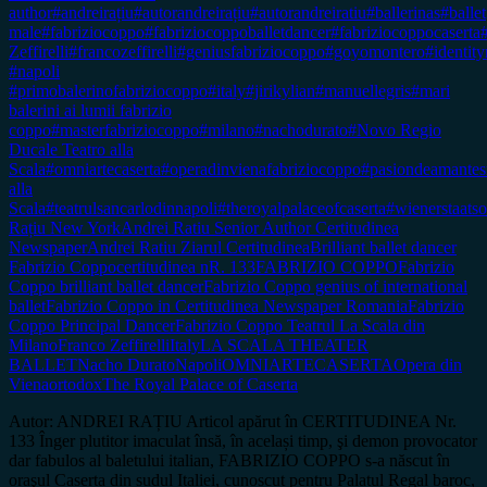
author
#andreirațiu
#autorandreirațiu
#autorandreiratiu
#ballerinas
#ballet
male
#fabriziocoppo
#fabriziocoppoballetdancer
#fabriziocoppocaserta
Zeffirelli
#francozeffirelli
#geniusfabriziocoppo
#goyomontero
#identit
#napoli
#primobalerinofabriziocoppo
#italy
#jirikylian
#manuellegris
#mari
balerini ai lumii fabrizio
coppo
#masterfabriziocoppo
#milano
#nachodurato
#Novo Regio
Ducale Teatro alla
Scala
#omniartecaserta
#operadinvienafabriziocoppo
#pasiondeamantes
alla
Scala
#teatrulsancarlodinnapoli
#theroyalpalaceofcaserta
#wienerstaats
Rațiu New York
Andrei Ratiu Senior Author Certitudinea
Newspaper
Andrei Ratiu Ziarul Certitudinea
Brilliant ballet dancer
Fabrizio Coppo
certitudinea nR. 133
FABRIZIO COPPO
Fabrizio
Coppo brilliant ballet dancer
Fabrizio Coppo genius of international
ballet
Fabrizio Coppo in Certitudinea Newspaper Romania
Fabrizio
Coppo Principal Dancer
Fabrizio Coppo Teatrul La Scala din
Milano
Franco Zeffirelli
Italy
LA SCALA THEATER
BALLET
Nacho Durato
Napoli
OMNIARTECASERTA
Opera din
Viena
ortodox
The Royal Palace of Caserta
Autor: ANDREI RAȚIU Articol apărut în CERTITUDINEA Nr.
133 Înger plutitor imaculat însă, în același timp, şi demon provocator
dar fabulos al baletului italian, FABRIZIO COPPO s-a născut în
oraşul Caserta din sudul Italiei, cunoscut pentru Palatul Regal baroc,