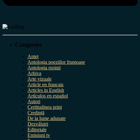
Categories
Antet
Antologia poeziilor frumoase
Antologia rușinii
Arhiva
Arte vizuale
Article en français
Articles in English
Artículos en español
Autori
Certitudinea print
Credință
De la lume adunate
Dezvăluiri
Editoriale
Emisiuni tv