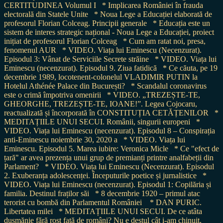
CERTITUDINEA Volumul I
* Implicarea României în frauda
electorală din Statele Unite
* Noua Lege a Educației elaborată de
profesorul Florian Colceag. Principii generale
* Educația este un
sistem de interes strategic național - Noua Lege a Educației, proiect
inițiat de profesorul Florian Colceag
* Cum am ratat noi, presa,
fenomenul AUR
* VIDEO. Viața lui Eminescu (Necenzurat).
Episodul 3: Vânat de Serviciile Secrete străine
* VIDEO. Viața lui
Eminescu (necenzurat). Episodul 9. Ziua fatidică
* Ce căuta, pe 19
decembrie 1989, locotenent-colonelul VLADIMIR PUTIN la
Hotelul Athénée Palace din București?
* Scandalul coronavirus
este o crimă împotriva omenirii
* VIDEO. „TREZEȘTE-TE,
GHEORGHE, TREZEȘTE-TE, IOANE!”. Legea Cojocaru,
reactualizată și încorporată în CONSTITUȚIA CETĂȚENILOR
*
MEDITAȚIILE UNUI SECUI. Românii, singurii europeni
*
VIDEO. Viața lui Eminescu (necenzurat). Episodul 8 – Conspirația
anti-Eminescu noiembrie 30, 2020 a
* VIDEO. Viața lui
Eminescu. Episodul 5. Marea iubire: Veronica Micle
* Ce "efect de
țară" ar avea prezența unui grup de premianți printre analfabeții din
Parlament?
* VIDEO. Viața lui Eminescu (Necenzurat). Episodul
2. Exuberanța adolescenței. Începuturile poetice și jurnalistice
*
VIDEO. Viața lui Eminescu (necenzurat). Episodul 1: Copilăria și
familia. Destinul fraților săi
* 8 decembrie 1920 – primul atac
terorist cu bombă din Parlamentul României
* DAN PURIC.
Libertatea milei
* MEDITAȚIILE UNUI SECUI. De ce atâta
dușmănie fără rost față de români? Nu e destul cât i-am chinuit,