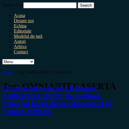
Search for:
Acasa
Despre noi
Echipa
Editoriale
Modelul de țară
Autori
Arhiva
Contact
Home
/
Tag:
OMNIARTECASERTA
Tag:
OMNIARTECASERTA
Great artists who love Romania:
FABRIZIO COPPO, the brilliant
principal ballet dancer discovered by
Franco Zeffirelli