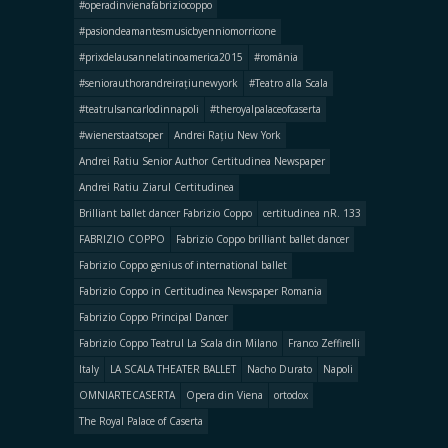
#operadinvienafabriziocoppo
#pasiondeamantesmusicbyenniomorricone
#prixdelausannelatinoamerica2015
#românia
#seniorauthorandreirațiunewyork
#Teatro alla Scala
#teatrulsancarlodinnapoli
#theroyalpalaceofcaserta
#wienerstaatsoper
Andrei Rațiu New York
Andrei Ratiu Senior Author Certitudinea Newspaper
Andrei Ratiu Ziarul Certitudinea
Brilliant ballet dancer Fabrizio Coppo
certitudinea nR. 133
FABRIZIO COPPO
Fabrizio Coppo brilliant ballet dancer
Fabrizio Coppo genius of international ballet
Fabrizio Coppo in Certitudinea Newspaper Romania
Fabrizio Coppo Principal Dancer
Fabrizio Coppo Teatrul La Scala din Milano
Franco Zeffirelli
Italy
LA SCALA THEATER BALLET
Nacho Durato
Napoli
OMNIARTECASERTA
Opera din Viena
ortodox
The Royal Palace of Caserta