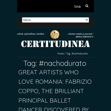
Search
for:
Home
/
Tag:
#nachodurato
Tag:
#nachodurato
GREAT ARTISTS WHO
LOVE ROMANIA: FABRIZIO
COPPO, THE BRILLIANT
PRINCIPAL BALLET
DANCER DISCOVERED BY