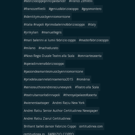
#fabriziocoppoprincipaldancer
#Franco Zeffirelli
#francozeffirelli
#geniusfabriziocoppo
#goyomontero
#identitymusicbyenniomorricone
#italia #napoli #primobalerinofabriziocoppo
#italy
#jirikylian
#manuellegris
#mari balerini ai lumii fabrizio coppo
#masterfabriziocoppo
#milano
#nachodurato
#Novo Regio Ducale Teatro alla Scala
#omniartecaserta
#operadinvienafabriziocoppo
#pasiondeamantesmusicbyenniomorricone
#prixdelausannelatinoamerica2015
#românia
#seniorauthorandreirațiunewyork
#Teatro alla Scala
#teatrulsancarlodinnapoli
#theroyalpalaceofcaserta
#wienerstaatsoper
Andrei Rațiu New York
Andrei Ratiu Senior Author Certitudinea Newspaper
Andrei Ratiu Ziarul Certitudinea
Brilliant ballet dancer Fabrizio Coppo
certitudinea.com
certitudinea.ro
FABRIZIO COPPO