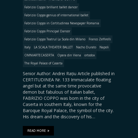
Fabrizio Coppo brilliant ballet dancer
Fabrizio Coppo genius of international ballet
Fabrizio Coppo in Certitudinea Newspaper Romania
Fabrizio Coppo Principal Dancer
Fabrizio Coppo Teatrul La Scala din Milano
Franco Zeffirelli
Italy
LA SCALA THEATER BALLET
Nacho Durato
Napoli
OMNIARTECASERTA
Opera din Viena
ortodox
The Royal Palace of Caserta
Senior Author: Andrei Rațiu Article published in
CERTITUDINEA Nr. 133 Immaculate floating
angel but at the same time provocative
demon but fabulous of Italian ballet,
FABRIZIO COPPO was born in the city of
Caserta in southern Italy, known for the
Baroque Royal Palace, the symbol of the city.
His dream and the discovery of his…
READ MORE