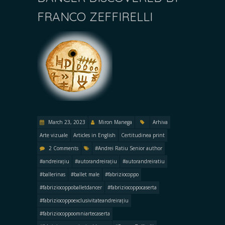
FRANCO ZEFFIRELLI
March 23, 2023
Miron Manega
Arhiva
Arte vizuale
Articles in English
Certitudinea print
2 Comments
#Andrei Ratiu Senior author
#andreirațiu
#autorandreirațiu
#autorandreiratiu
#ballerinas
#ballet male
#fabriziocoppo
#fabriziocoppoballetdancer
#fabriziocoppocaserta
#fabriziocoppoexclusivitateandreirațiu
#fabriziocoppoomniartecaserta