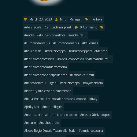
March 23, 2023
Miron Manega
Arhiva
Arte vizuale
Certitudinea print
0 Comment
#Andrei Ratiu Senior author
#andreirațiu
#autorandreirațiu
#autorandreiratiu
#ballerinas
#ballet male
#fabriziocoppo
#fabriziocoppoballetdancer
#fabriziocoppocaserta
#fabriziocoppoexclusivitateandreirațiu
#fabriziocoppoomniartecaserta
#fabriziocoppoprincipaldancer
#Franco Zeffirelli
#francozeffirelli
#geniusfabriziocoppo
#goyomontero
#identitymusicbyenniomorricone
#italia #napoli #primobalerinofabriziocoppo
#italy
#jirikylian
#manuellegris
#mari balerini ai lumii fabrizio coppo
#masterfabriziocoppo
#milano
#nachodurato
#Novo Regio Ducale Teatro alla Scala
#omniartecaserta