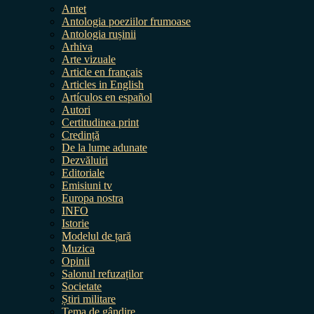
Antet
Antologia poeziilor frumoase
Antologia rușinii
Arhiva
Arte vizuale
Article en français
Articles in English
Artículos en español
Autori
Certitudinea print
Credință
De la lume adunate
Dezvăluiri
Editoriale
Emisiuni tv
Europa nostra
INFO
Istorie
Modelul de țară
Muzica
Opinii
Salonul refuzaților
Societate
Știri militare
Tema de gândire