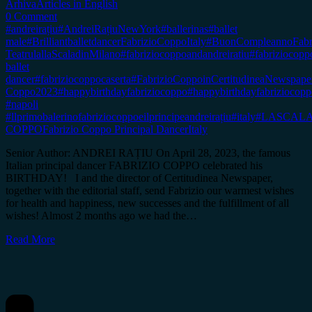
Arhiva
Articles in English
0 Comment
#andreirațiu
#AndreiRațiuNewYork
#ballerinas
#ballet
male
#BrilliantballetdancerFabrizioCoppoItaly
#BuonCompleannoFabr
TeatrulallaScaladinMilano
#fabriziocoppoandandreiratiu
#fabriziocoppo
ballet
dancer
#fabriziocoppocaserta
#FabrizioCoppoinCertitudineaNewspap
Coppo2023
#happybirthdayfabriziocoppo
#happybirthdayfabriziocop
#napoli
#llprimobalerinofabriziocoppoeilprincipeandreirațiu
#italy
#LASCAL
COPPO
Fabrizio Coppo Principal Dancer
Italy
Senior Author: ANDREI RAȚIU On April 28, 2023, the famous
Italian principal dancer FABRIZIO COPPO celebrated his
BIRTHDAY! I and the director of Certitudinea Newspaper,
together with the editorial staff, send Fabrizio our warmest wishes
for health and happiness, new successes and the fulfillment of all
wishes! Almost 2 months ago we had the…
Read More