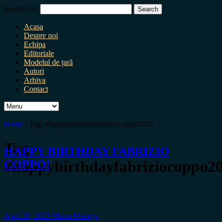
Search for:
Acasa
Despre noi
Echipa
Editoriale
Modelul de țară
Autori
Arhiva
Contact
Home
/
Tag:
#happybirthdayfabriziocoppo2023
Tag:
HAPPY BIRTHDAY FABRIZIO
#happybirthdayfabriziocoppo2
COPPO!
April 28, 2023
Miron Manega