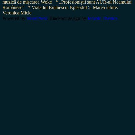
muzică de mișcarea Woke
* „Profesioniștii sunt AUR-ul Neamului
Românesc”
* Viața lui Eminescu. Episodul 5. Marea iubire:
Veronica Micle
Powered by
WordPress
. Blackoot design by
Iceable Themes
.