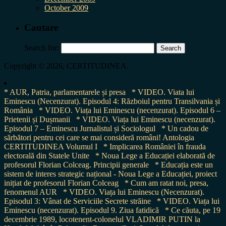
October 2009
Cautare
Search for:
Copyright © 2026, CERTITUDINEA.
* AUR, Patria, parlamentarele și presa
* VIDEO. Viata lui
Eminescu (Necenzurat). Episodul 4: Războiul pentru Transilvania și
România
* VIDEO. Viața lui Eminescu (necenzurat). Episodul 6 –
Prietenii și Dușmanii
* VIDEO. Viața lui Eminescu (necenzurat).
Episodul 7 – Eminescu Jurnalistul și Sociologul
* Un cadou de
sărbători pentru cei care se mai consideră români! Antologia
CERTITUDINEA Volumul I
* Implicarea României în frauda
electorală din Statele Unite
* Noua Lege a Educației elaborată de
profesorul Florian Colceag. Principii generale
* Educația este un
sistem de interes strategic național - Noua Lege a Educației, proiect
inițiat de profesorul Florian Colceag
* Cum am ratat noi, presa,
fenomenul AUR
* VIDEO. Viața lui Eminescu (Necenzurat).
Episodul 3: Vânat de Serviciile Secrete străine
* VIDEO. Viața lui
Eminescu (necenzurat). Episodul 9. Ziua fatidică
* Ce căuta, pe 19
decembrie 1989, locotenent-colonelul VLADIMIR PUTIN la