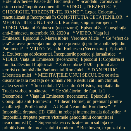
Hotelul Athénée Palace din București?
* Scandalul coronavirus
este o crimă împotriva omenirii
* VIDEO. „TREZEȘTE-TE,
GHEORGHE, TREZEȘTE-TE, IOANE!”. Legea Cojocaru,
reactualizată și încorporată în CONSTITUȚIA CETĂȚENILOR
*
MEDITAȚIILE UNUI SECUI. Românii, singurii europeni
*
VIDEO. Viața lui Eminescu (necenzurat). Episodul 8 – Conspirația
anti-Eminescu noiembrie 30, 2020 a
* VIDEO. Viața lui
Eminescu. Episodul 5. Marea iubire: Veronica Micle
* Ce "efect de
țară" ar avea prezența unui grup de premianți printre analfabeții din
Parlament?
* VIDEO. Viața lui Eminescu (Necenzurat). Episodul
2. Exuberanța adolescenței. Începuturile poetice și jurnalistice
*
VIDEO. Viața lui Eminescu (necenzurat). Episodul 1: Copilăria și
familia. Destinul fraților săi
* 8 decembrie 1920 – primul atac
terorist cu bombă din Parlamentul României
* DAN PURIC.
Libertatea milei
* MEDITAȚIILE UNUI SECUI. De ce atâta
dușmănie fără rost față de români? Nu e destul cât i-am chinuit,
atâtea secole?
* În secolul al VI-lea după Hristos, populația din
Tracia vorbea românește
* Ce sărbătorim, de fapt, la 1
Decembrie
* Viața lui Eminescu (necenzurat). Episodul 8 –
Conspirația anti-Eminescu
* Iuliean Horneț, un premiant printre
analfabeți. „Profesioniștii – AUR-ul Neamului Românesc”
*
Imposibila dreptate (II). Călăii în robe și internaționala ticăloșilor
*
Imposibila dreptate pentru victimele genocidului comunist și
neocomunist (I)
* Superioritatea civilizației unui sat față de
primitivismul de lux al statului modern
* Beethoven, expulzat din