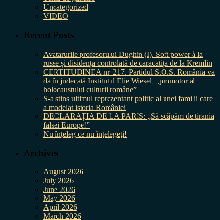
Uncategorized
VIDEO
Recent Posts
Avatarurile profesorului Dughin (I). Soft power à la
russe și disidența controlată de caracatița de la Kremlin
CERTITUDINEA nr. 217. Partidul S.O.S. România va
da în judecată Institutul Elie Wiesel, „promotor al
holocaustului culturii române”
S-a stins ultimul reprezentant politic al unei familii care
a modelat istoria României
DECLARAȚIA DE LA PARIS: „Să scăpăm de tirania
falsei Europe!”
Nu înțeleg ce nu înțelegeți!
Archives
August 2026
July 2026
June 2026
May 2026
April 2026
March 2026