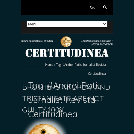
Search
for:
Home
/
Tag:
#Andrei Ratiu Jurnalist Revista
Certitudinea
Tag:
#Andrei Ratiu
BROTHERS ANDREW AND
TRISTAN TATE ARE NOT
Jurnalist Revista
GUILTY 100%
Certitudinea