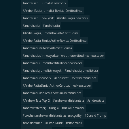
#andrei ratiu jurnalist new york
#Andrei Ratiu Jurnalist Revista Certitudinea
#andrei ratiu new york
#andrei rațiu new york
#andreirațiu
#andreiratiu
#AndreiRațiu JurnalistRevistaCertitudina
#AndreiRatiu SeniorAuthorRevistaCertitudinea
#andreiratiuautorrevistacertitudinea
#andreiratiudinnewyorkseniorauthorcertitudineanewspaper
#andreiratiujurnalistcertitudineanewspaper
#andreirațiujurnalistnewyok
#andreiratiujurnalistusa
#andreiratiunewyork
#andreiratiurevistacertitudinea
#AndreiRatiuSeniorAuthorCertitudineaNewspaper
#andreiratiuseniorauthorziarulcertitudinea
#Andrew Tate Top G
#andrewandtristantate
#andrewtate
#andrewtatetopg
#Anglia
#articolinromana
#brothersandrewandtristantatearenotguilty
#Donald Trump
#donaldtrump
#Elton Musk
#eltonmusk