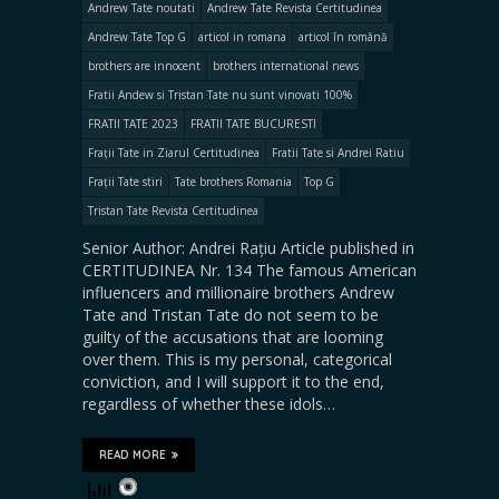
Andrew Tate noutati
Andrew Tate Revista Certitudinea
Andrew Tate Top G
articol in romana
articol în română
brothers are innocent
brothers international news
Fratii Andew si Tristan Tate nu sunt vinovati 100%
FRATII TATE 2023
FRATII TATE BUCURESTI
Frații Tate in Ziarul Certitudinea
Fratii Tate si Andrei Ratiu
Frații Tate stiri
Tate brothers Romania
Top G
Tristan Tate Revista Certitudinea
Senior Author: Andrei Rațiu Article published in
CERTITUDINEA Nr. 134 The famous American
influencers and millionaire brothers Andrew
Tate and Tristan Tate do not seem to be
guilty of the accusations that are looming
over them. This is my personal, categorical
conviction, and I will support it to the end,
regardless of whether these idols…
READ MORE