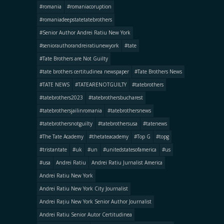
#romania
#romaniacoruption
#romaniadeepstatetatebrothers
#Senior Author Andrei Ratiu New York
#seniorauthorandreiratiunewyork
#tate
#Tate Brothers are Not Guilty
#tate brothers certitudinea newspaper
#Tate Brothers News
#TATE NEWS
#TATEARENOTGUILTY
#tatebrothers
#tatebrothers2023
#tatebrothersbucharest
#tatebrothersjailinromania
#tatebrothersnews
#tatebrothersnotguilty
#tatebrothersusa
#tatenews
#The Tate Academy
#thetateacademy
#Top G
#topg
#tristantate
#uk
#un
#unitedstatesofamerica
#us
#usa
Andrei Ratiu
Andrei Ratiu Jurnalist America
Andrei Ratiu New York
Andrei Ratiu New York City Journalist
Andrei Rațiu New York Senior Author Journalist
Andrei Ratiu Senior Autor Certitudinea