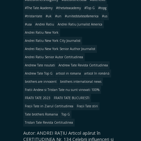
#The Tate Academy
#thetateacademy
#Top G
#topg
#tristantate
#uk
#un
#unitedstatesofamerica
#us
#usa
Andrei Ratiu
Andrei Ratiu Jurnalist America
Andrei Ratiu New York
Andrei Ratiu New York City Journalist
Andrei Rațiu New York Senior Author Journalist
Andrei Ratiu Senior Autor Certitudinea
Andrew Tate noutati
Andrew Tate Revista Certitudinea
Andrew Tate Top G
articol in romana
articol în română
brothers are innocent
brothers international news
Fratii Andew si Tristan Tate nu sunt vinovati 100%
FRATII TATE 2023
FRATII TATE BUCURESTI
Frații Tate in Ziarul Certitudinea
Frații Tate stiri
Tate brothers Romania
Top G
Tristan Tate Revista Certitudinea
Autor: ANDREI RAȚIU Articol apărut în
CERTITUDINEA Nr. 134 Celebrii influenceri şi