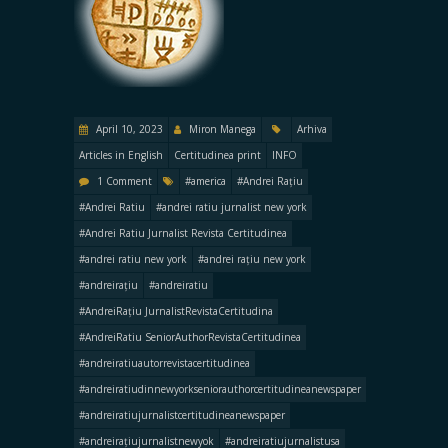
April 10, 2023
Miron Manega
Arhiva
Articles in English
Certitudinea print
INFO
1 Comment
#america
#Andrei Rațiu
#Andrei Ratiu
#andrei ratiu jurnalist new york
#Andrei Ratiu Jurnalist Revista Certitudinea
#andrei ratiu new york
#andrei rațiu new york
#andreirațiu
#andreiratiu
#AndreiRațiu JurnalistRevistaCertitudina
#AndreiRatiu SeniorAuthorRevistaCertitudinea
#andreiratiuautorrevistacertitudinea
#andreiratiudinnewyorkseniorauthorcertitudineanewspaper
#andreiratiujurnalistcertitudineanewspaper
#andreirațiujurnalistnewyok
#andreiratiujurnalistusa