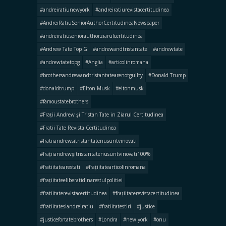
#andreiratiunewyork
#andreiratiurevistacertitudinea
#AndreiRatiuSeniorAuthorCertitudineaNewspaper
#andreiratiuseniorauthorziarulcertitudinea
#Andrew Tate Top G
#andrewandtristantate
#andrewtate
#andrewtatetopg
#Anglia
#articolinromana
#brothersandrewandtristantatearenotguilty
#Donald Trump
#donaldtrump
#Elton Musk
#eltonmusk
#famoustatebrothers
#Frații Andrew şi Tristan Tate in Ziarul Certitudinea
#Fratii Tate Revista Certitudinea
#fratiiandrewsitristantatenusuntvinovati
#frațiiandrewşitristantatenusuntvinovati100%
#fratiitatearestati
#frațiitatearticolinromana
#frațiitateeliberatidinarestulpolitiei
#fratiitaterevistacertitudinea
#frațiitaterevistacertitudinea
#fratiitatesiandreiratiu
#fratiitatestiri
#justice
#justicefortatebrothers
#Londra
#new york
#onu