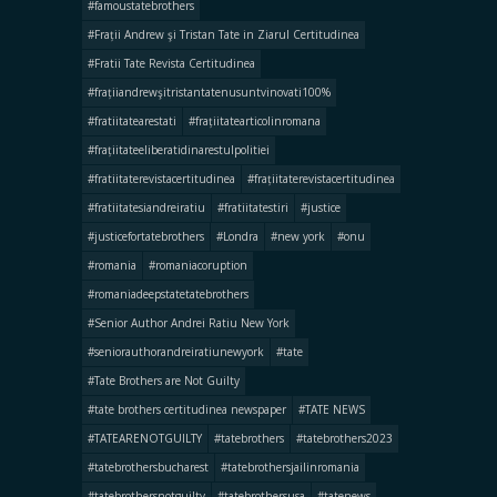
#famoustatebrothers
#Frații Andrew şi Tristan Tate in Ziarul Certitudinea
#Fratii Tate Revista Certitudinea
#frațiiandrewşitristantatenusuntvinovati100%
#fratiitatearestati
#frațiitatearticolinromana
#frațiitateeliberatidinarestulpolitiei
#fratiitaterevistacertitudinea
#frațiitaterevistacertitudinea
#fratiitatesiandreiratiu
#fratiitatestiri
#justice
#justicefortatebrothers
#Londra
#new york
#onu
#romania
#romaniacoruption
#romaniadeepstatetatebrothers
#Senior Author Andrei Ratiu New York
#seniorauthorandreiratiunewyork
#tate
#Tate Brothers are Not Guilty
#tate brothers certitudinea newspaper
#TATE NEWS
#TATEARENOTGUILTY
#tatebrothers
#tatebrothers2023
#tatebrothersbucharest
#tatebrothersjailinromania
#tatebrothersnotguilty
#tatebrothersusa
#tatenews