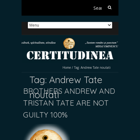
Search
for:
Home
/
Tag:
Andrew Tate noutati
Tag:
Andrew Tate
BROTHERS ANDREW AND
noutati
TRISTAN TATE ARE NOT
GUILTY 100%