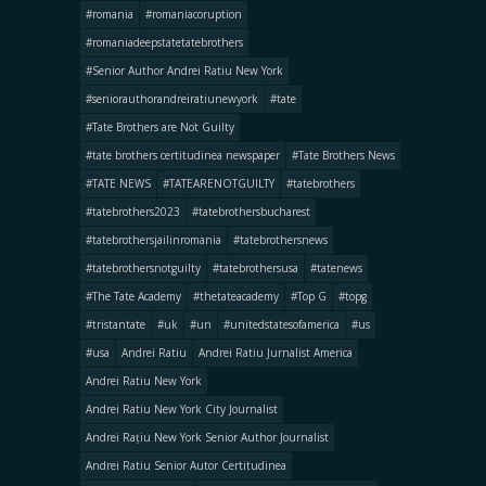
#romania
#romaniacoruption
#romaniadeepstatetatebrothers
#Senior Author Andrei Ratiu New York
#seniorauthorandreiratiunewyork
#tate
#Tate Brothers are Not Guilty
#tate brothers certitudinea newspaper
#Tate Brothers News
#TATE NEWS
#TATEARENOTGUILTY
#tatebrothers
#tatebrothers2023
#tatebrothersbucharest
#tatebrothersjailinromania
#tatebrothersnews
#tatebrothersnotguilty
#tatebrothersusa
#tatenews
#The Tate Academy
#thetateacademy
#Top G
#topg
#tristantate
#uk
#un
#unitedstatesofamerica
#us
#usa
Andrei Ratiu
Andrei Ratiu Jurnalist America
Andrei Ratiu New York
Andrei Ratiu New York City Journalist
Andrei Rațiu New York Senior Author Journalist
Andrei Ratiu Senior Autor Certitudinea