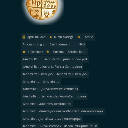
April 10, 2023
Miron Manega
Arhiva
Articles in English
Certitudinea print
INFO
1 Comment
#america
#Andrei Rațiu
#Andrei Ratiu
#andrei ratiu jurnalist new york
#Andrei Ratiu Jurnalist Revista Certitudinea
#andrei ratiu new york
#andrei rațiu new york
#andreirațiu
#andreiratiu
#AndreiRațiu JurnalistRevistaCertitudina
#AndreiRatiu SeniorAuthorRevistaCertitudinea
#andreiratiuautorrevistacertitudinea
#andreiratiudinnewyorkseniorauthorcertitudineanewspaper
#andreiratiujurnalistcertitudineanewspaper
#andreirațiujurnalistnewyok
#andreiratiujurnalistusa