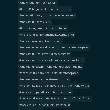
#andrei ratiu jurnalist new york
#Andrei Ratiu Jurnalist Revista Certitudinea
#andrei ratiu new york
#andrei rațiu new york
#andreirațiu
#andreiratiu
#AndreiRațiu JurnalistRevistaCertitudina
#AndreiRatiu SeniorAuthorRevistaCertitudinea
#andreiratiuautorrevistacertitudinea
#andreiratiudinnewyorkseniorauthorcertitudineanewspaper
#andreiratiujurnalistcertitudineanewspaper
#andreirațiujurnalistnewyok
#andreiratiujurnalistusa
#andreiratiunewyork
#andreiratiurevistacertitudinea
#AndreiRatiuSeniorAuthorCertitudineaNewspaper
#andreiratiuseniorauthorziarulcertitudinea
#Andrew Tate Top G
#andrewandtristantate
#andrewtate
#andrewtatetopg
#Anglia
#articolinromana
#brothersandrewandtristantatearenotguilty
#Donald Trump
#donaldtrump
#Elton Musk
#eltonmusk