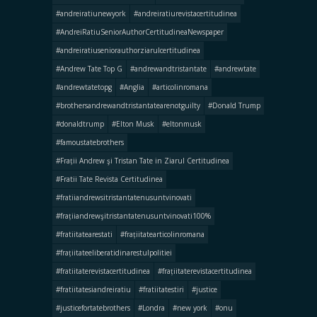
#andreiratiunewyork
#andreiratiurevistacertitudinea
#AndreiRatiuSeniorAuthorCertitudineaNewspaper
#andreiratiuseniorauthorziarulcertitudinea
#Andrew Tate Top G
#andrewandtristantate
#andrewtate
#andrewtatetopg
#Anglia
#articolinromana
#brothersandrewandtristantatearenotguilty
#Donald Trump
#donaldtrump
#Elton Musk
#eltonmusk
#famoustatebrothers
#Frații Andrew şi Tristan Tate in Ziarul Certitudinea
#Fratii Tate Revista Certitudinea
#fratiiandrewsitristantatenusuntvinovati
#frațiiandrewşitristantatenusuntvinovati100%
#fratiitatearestati
#frațiitatearticolinromana
#frațiitateeliberatidinarestulpolitiei
#fratiitaterevistacertitudinea
#frațiitaterevistacertitudinea
#fratiitatesiandreiratiu
#fratiitatestiri
#justice
#justicefortatebrothers
#Londra
#new york
#onu