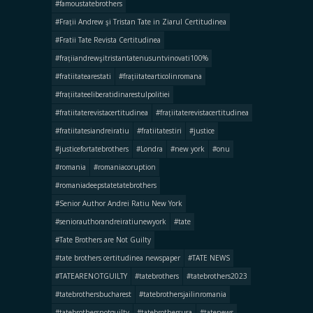
#famoustatebrothers
#Frații Andrew şi Tristan Tate in Ziarul Certitudinea
#Fratii Tate Revista Certitudinea
#frațiiandrewşitristantatenusuntvinovati100%
#fratiitatearestati
#frațiitatearticolinromana
#frațiitateeliberatidinarestulpolitiei
#fratiitaterevistacertitudinea
#frațiitaterevistacertitudinea
#fratiitatesiandreiratiu
#fratiitatestiri
#justice
#justicefortatebrothers
#Londra
#new york
#onu
#romania
#romaniacoruption
#romaniadeepstatetatebrothers
#Senior Author Andrei Ratiu New York
#seniorauthorandreiratiunewyork
#tate
#Tate Brothers are Not Guilty
#tate brothers certitudinea newspaper
#TATE NEWS
#TATEARENOTGUILTY
#tatebrothers
#tatebrothers2023
#tatebrothersbucharest
#tatebrothersjailinromania
#tatebrothersnotguilty
#tatebrothersusa
#tatenews