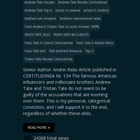
Andrew Tate noutati
Andrew Tate Revista Certitudinea
Andrew Tate Top G
articol in romana
articol în română
brothers are innocent
brothers international news
Fratii Andew si Tristan Tate nu sunt vinovati 100%
FRATII TATE 2023
FRATII TATE BUCURESTI
Frații Tate in Ziarul Certitudinea
Fratii Tate si Andrei Ratiu
Frații Tate stiri
Tate brothers Romania
Top G
Tristan Tate Revista Certitudinea
Senior Author: Andrei Rațiu Article published in
CERTITUDINEA Nr. 134 The famous American
influencers and millionaire brothers Andrew
Tate and Tristan Tate do not seem to be
guilty of the accusations that are looming
over them. This is my personal, categorical
conviction, and I will support it to the end,
regardless of whether these idols…
READ MORE
24368 total views