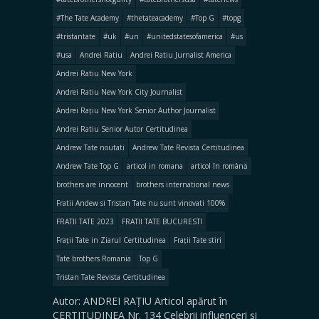
#The Tate Academy
#thetateacademy
#Top G
#topg
#tristantate
#uk
#un
#unitedstatesofamerica
#us
#usa
Andrei Ratiu
Andrei Ratiu Jurnalist America
Andrei Ratiu New York
Andrei Ratiu New York City Journalist
Andrei Rațiu New York Senior Author Journalist
Andrei Ratiu Senior Autor Certitudinea
Andrew Tate noutati
Andrew Tate Revista Certitudinea
Andrew Tate Top G
articol in romana
articol în română
brothers are innocent
brothers international news
Fratii Andew si Tristan Tate nu sunt vinovati 100%
FRATII TATE 2023
FRATII TATE BUCURESTI
Frații Tate in Ziarul Certitudinea
Frații Tate stiri
Tate brothers Romania
Top G
Tristan Tate Revista Certitudinea
Autor: ANDREI RAȚIU Articol apărut în
CERTITUDINEA Nr. 134 Celebrii influenceri şi