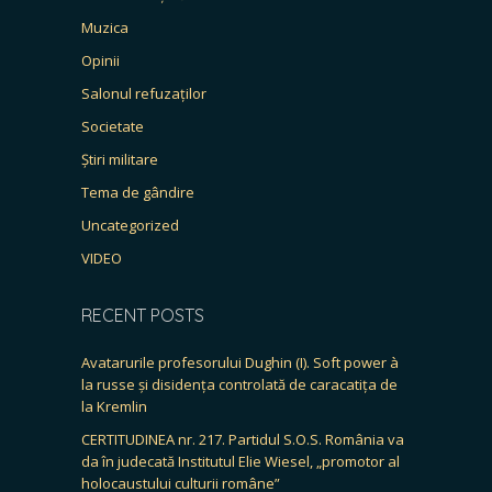
Muzica
Opinii
Salonul refuzaților
Societate
Știri militare
Tema de gândire
Uncategorized
VIDEO
RECENT POSTS
Avatarurile profesorului Dughin (I). Soft power à
la russe și disidența controlată de caracatița de
la Kremlin
CERTITUDINEA nr. 217. Partidul S.O.S. România va
da în judecată Institutul Elie Wiesel, „promotor al
holocaustului culturii române”