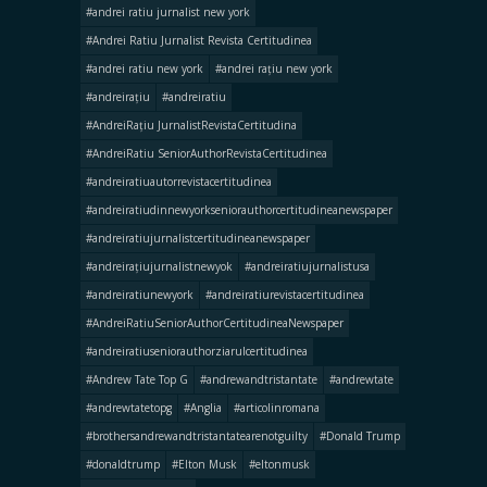
#andrei ratiu jurnalist new york
#Andrei Ratiu Jurnalist Revista Certitudinea
#andrei ratiu new york
#andrei rațiu new york
#andreirațiu
#andreiratiu
#AndreiRațiu JurnalistRevistaCertitudina
#AndreiRatiu SeniorAuthorRevistaCertitudinea
#andreiratiuautorrevistacertitudinea
#andreiratiudinnewyorkseniorauthorcertitudineanewspaper
#andreiratiujurnalistcertitudineanewspaper
#andreirațiujurnalistnewyok
#andreiratiujurnalistusa
#andreiratiunewyork
#andreiratiurevistacertitudinea
#AndreiRatiuSeniorAuthorCertitudineaNewspaper
#andreiratiuseniorauthorziarulcertitudinea
#Andrew Tate Top G
#andrewandtristantate
#andrewtate
#andrewtatetopg
#Anglia
#articolinromana
#brothersandrewandtristantatearenotguilty
#Donald Trump
#donaldtrump
#Elton Musk
#eltonmusk