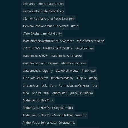
#romania
#romaniacoruption
#romaniadeepstatetatebrothers
#Senior Author Andrei Ratiu New York
#seniorauthorandreiratiunewyork
#tate
#Tate Brothers are Not Guilty
#tate brothers certitudinea newspaper
#Tate Brothers News
#TATE NEWS
#TATEARENOTGUILTY
#tatebrothers
#tatebrothers2023
#tatebrothersbucharest
#tatebrothersjailinromania
#tatebrothersnews
#tatebrothersnotguilty
#tatebrothersusa
#tatenews
#The Tate Academy
#thetateacademy
#Top G
#topg
#tristantate
#uk
#un
#unitedstatesofamerica
#us
#usa
Andrei Ratiu
Andrei Ratiu Jurnalist America
Andrei Ratiu New York
Andrei Ratiu New York City Journalist
Andrei Rațiu New York Senior Author Journalist
Andrei Ratiu Senior Autor Certitudinea