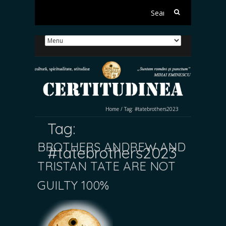
Search
for:
Home
/
Tag:
#tatebrothers2023
Tag:
BROTHERS ANDREW AND
#tatebrothers2023
TRISTAN TATE ARE NOT
GUILTY 100%