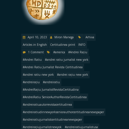
April 10, 2023
Miron Manega
Arhiva
Articles in English
Certitudinea print
INFO
1 Comment
#america
#Andrei Rațiu
#Andrei Ratiu
#andrei ratiu jurnalist new york
#Andrei Ratiu Jurnalist Revista Certitudinea
#andrei ratiu new york
#andrei rațiu new york
#andreirațiu
#andreiratiu
#AndreiRațiu JurnalistRevistaCertitudina
#AndreiRatiu SeniorAuthorRevistaCertitudinea
#andreiratiuautorrevistacertitudinea
#andreiratiudinnewyorkseniorauthorcertitudineanewspaper
#andreiratiujurnalistcertitudineanewspaper
#andreirațiujurnalistnewyok
#andreiratiujurnalistusa