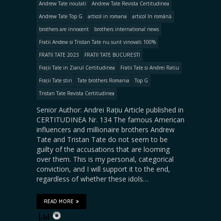
Andrew Tate noutati
Andrew Tate Revista Certitudinea
Andrew Tate Top G
articol in romana
articol în română
brothers are innocent
brothers international news
Fratii Andew si Tristan Tate nu sunt vinovati 100%
FRATII TATE 2023
FRATII TATE BUCURESTI
Frații Tate in Ziarul Certitudinea
Fratii Tate si Andrei Ratiu
Frații Tate stiri
Tate brothers Romania
Top G
Tristan Tate Revista Certitudinea
Senior Author: Andrei Rațiu Article published in
CERTITUDINEA Nr. 134 The famous American
influencers and millionaire brothers Andrew
Tate and Tristan Tate do not seem to be
guilty of the accusations that are looming
over them. This is my personal, categorical
conviction, and I will support it to the end,
regardless of whether these idols…
READ MORE