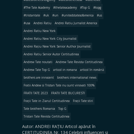
#The Tate Academy
#thetateacademy
#Top G
#topg
#tristantate
#uk
#un
#unitedstatesofamerica
#us
#usa
Andrei Ratiu
Andrei Ratiu Jurnalist America
Andrei Ratiu New York
Andrei Ratiu New York City Journalist
Andrei Rațiu New York Senior Author Journalist
Andrei Ratiu Senior Autor Certitudinea
Andrew Tate noutati
Andrew Tate Revista Certitudinea
Andrew Tate Top G
articol in romana
articol în română
brothers are innocent
brothers international news
Fratii Andew si Tristan Tate nu sunt vinovati 100%
FRATII TATE 2023
FRATII TATE BUCURESTI
Frații Tate in Ziarul Certitudinea
Frații Tate stiri
Tate brothers Romania
Top G
Tristan Tate Revista Certitudinea
Autor: ANDREI RAȚIU Articol apărut în
CERTITUDINEA Nr. 134 Celebrii influenceri şi