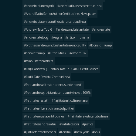
#andreiratiunewyork
#andreiratiurevistacertitudinea
#AndreiRatiuSeniorAuthorCertitudineaNewspaper
#andreiratiuseniorauthorziarulcertitudinea
#Andrew Tate Top G
#andrewandtristantate
#andrewtate
#andrewtatetopg
#Anglia
#articolinromana
#brothersandrewandtristantatearenotguilty
#Donald Trump
#donaldtrump
#Elton Musk
#eltonmusk
#famoustatebrothers
#Frații Andrew şi Tristan Tate in Ziarul Certitudinea
#Fratii Tate Revista Certitudinea
#fratiiandrewsitristantatenusuntvinovati
#frațiiandrewşitristantatenusuntvinovati100%
#fratiitatearestati
#frațiitatearticolinromana
#frațiitateeliberatidinarestulpolitiei
#fratiitaterevistacertitudinea
#frațiitaterevistacertitudinea
#fratiitatesiandreiratiu
#fratiitatestiri
#justice
#justicefortatebrothers
#Londra
#new york
#onu