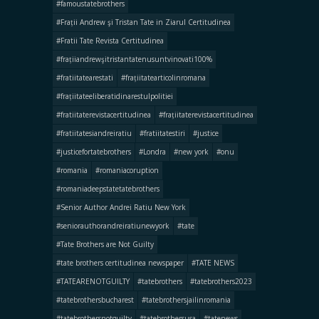
#famoustatebrothers
#Frații Andrew şi Tristan Tate in Ziarul Certitudinea
#Fratii Tate Revista Certitudinea
#frațiiandrewşitristantatenusuntvinovati100%
#fratiitatearestati
#frațiitatearticolinromana
#frațiitateeliberatidinarestulpolitiei
#fratiitaterevistacertitudinea
#frațiitaterevistacertitudinea
#fratiitatesiandreiratiu
#fratiitatestiri
#justice
#justicefortatebrothers
#Londra
#new york
#onu
#romania
#romaniacoruption
#romaniadeepstatetatebrothers
#Senior Author Andrei Ratiu New York
#seniorauthorandreiratiunewyork
#tate
#Tate Brothers are Not Guilty
#tate brothers certitudinea newspaper
#TATE NEWS
#TATEARENOTGUILTY
#tatebrothers
#tatebrothers2023
#tatebrothersbucharest
#tatebrothersjailinromania
#tatebrothersnotguilty
#tatebrothersusa
#tatenews