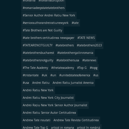
#romania
#romaniacoruption
#romaniadeepstatetatebrothers
#Senior Author Andrei Ratiu New York
#seniorauthorandreiratiunewyork
#tate
#Tate Brothers are Not Guilty
#tate brothers certitudinea newspaper
#TATE NEWS
#TATEARENOTGUILTY
#tatebrothers
#tatebrothers2023
#tatebrothersbucharest
#tatebrothersjailinromania
#tatebrothersnotguilty
#tatebrothersusa
#tatenews
#The Tate Academy
#thetateacademy
#Top G
#topg
#tristantate
#uk
#un
#unitedstatesofamerica
#us
#usa
Andrei Ratiu
Andrei Ratiu Jurnalist America
Andrei Ratiu New York
Andrei Ratiu New York City Journalist
Andrei Rațiu New York Senior Author Journalist
Andrei Ratiu Senior Autor Certitudinea
Andrew Tate noutati
Andrew Tate Revista Certitudinea
Andrew Tate Top G
articol in romana
articol în română