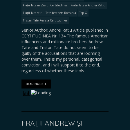
Frații Tate in Ziarul Certitudinea
Fratii Tate si Andrei Ratiu
Frații Tate stiri
Tate brothers Romania
Top G
Tristan Tate Revista Certitudinea
Senior Author: Andrei Rațiu Article published in
CERTITUDINEA Nr. 134 The famous American
influencers and millionaire brothers Andrew
Tate and Tristan Tate do not seem to be
guilty of the accusations that are looming
over them. This is my personal, categorical
conviction, and I will support it to the end,
regardless of whether these idols…
READ MORE
FRAȚII ANDREW ŞI