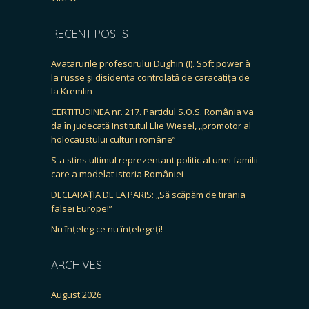
RECENT POSTS
Avatarurile profesorului Dughin (I). Soft power à
la russe și disidența controlată de caracatița de
la Kremlin
CERTITUDINEA nr. 217. Partidul S.O.S. România va
da în judecată Institutul Elie Wiesel, „promotor al
holocaustului culturii române”
S-a stins ultimul reprezentant politic al unei familii
care a modelat istoria României
DECLARAȚIA DE LA PARIS: „Să scăpăm de tirania
falsei Europe!”
Nu înțeleg ce nu înțelegeți!
ARCHIVES
August 2026