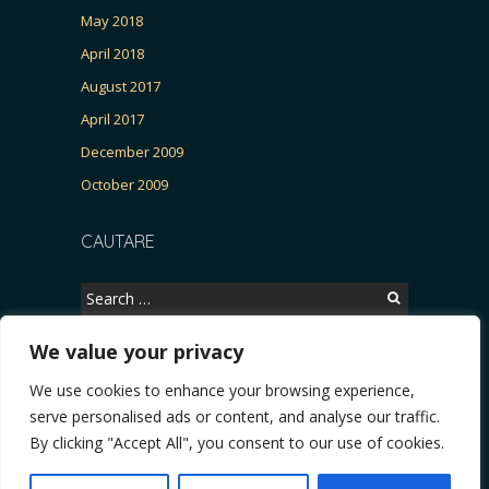
May 2018
April 2018
August 2017
April 2017
December 2009
October 2009
CAUTARE
Search
for:
We value your privacy
We use cookies to enhance your browsing experience,
Copyright © 2026, CERTITUDINEA.
serve personalised ads or content, and analyse our traffic.
atria, parlamentarele și presa
* VIDEO. Viata lui Eminescu (Necenzurat). Episodul 4
By clicking "Accept All", you consent to our use of cookies.
Powered by
WordPress
. Blackoot design by
Iceable