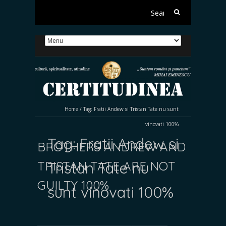
Search
for:
Home
/
Tag:
Fratii Andew si Tristan Tate nu sunt
vinovati 100%
Tag:
Fratii Andew si
BROTHERS ANDREW AND
TRISTAN TATE ARE NOT
Tristan Tate nu
GUILTY 100%
sunt vinovati 100%