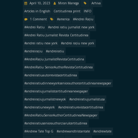
April 10, 2023
Miron Manega
Arhiva
Articles in English
Certitudinea print
INFO
1 Comment
#america
#Andrei Rațiu
#Andrei Ratiu
#andrei ratiu jurnalist new york
#Andrei Ratiu Jurnalist Revista Certitudinea
#andrei ratiu new york
#andrei rațiu new york
#andreirațiu
#andreiratiu
#AndreiRațiu JurnalistRevistaCertitudina
#AndreiRatiu SeniorAuthorRevistaCertitudinea
#andreiratiuautorrevistacertitudinea
#andreiratiudinnewyorkseniorauthorcertitudineanewspaper
#andreiratiujurnalistcertitudineanewspaper
#andreirațiujurnalistnewyok
#andreiratiujurnalistusa
#andreiratiunewyork
#andreiratiurevistacertitudinea
#AndreiRatiuSeniorAuthorCertitudineaNewspaper
#andreiratiuseniorauthorziarulcertitudinea
#Andrew Tate Top G
#andrewandtristantate
#andrewtate