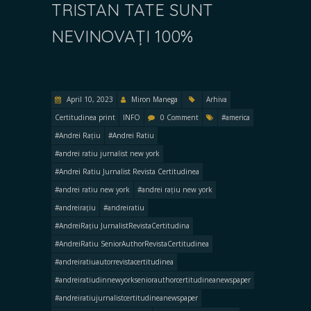
TRISTAN TATE SUNT
NEVINOVAȚI 100%
April 10, 2023
Miron Manega
Arhiva
Certitudinea print
INFO
0 Comment
#america
#Andrei Rațiu
#Andrei Ratiu
#andrei ratiu jurnalist new york
#Andrei Ratiu Jurnalist Revista Certitudinea
#andrei ratiu new york
#andrei rațiu new york
#andreirațiu
#andreiratiu
#AndreiRațiu JurnalistRevistaCertitudina
#AndreiRatiu SeniorAuthorRevistaCertitudinea
#andreiratiuautorrevistacertitudinea
#andreiratiudinnewyorkseniorauthorcertitudineanewspaper
#andreiratiujurnalistcertitudineanewspaper