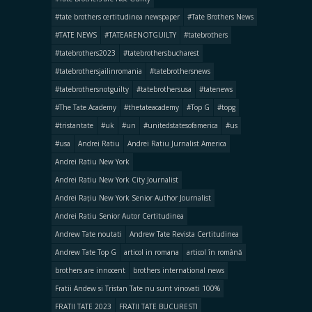
#tate brothers certitudinea newspaper
#Tate Brothers News
#TATE NEWS
#TATEARENOTGUILTY
#tatebrothers
#tatebrothers2023
#tatebrothersbucharest
#tatebrothersjailinromania
#tatebrothersnews
#tatebrothersnotguilty
#tatebrothersusa
#tatenews
#The Tate Academy
#thetateacademy
#Top G
#topg
#tristantate
#uk
#un
#unitedstatesofamerica
#us
#usa
Andrei Ratiu
Andrei Ratiu Jurnalist America
Andrei Ratiu New York
Andrei Ratiu New York City Journalist
Andrei Rațiu New York Senior Author Journalist
Andrei Ratiu Senior Autor Certitudinea
Andrew Tate noutati
Andrew Tate Revista Certitudinea
Andrew Tate Top G
articol in romana
articol în română
brothers are innocent
brothers international news
Fratii Andew si Tristan Tate nu sunt vinovati 100%
FRATII TATE 2023
FRATII TATE BUCURESTI