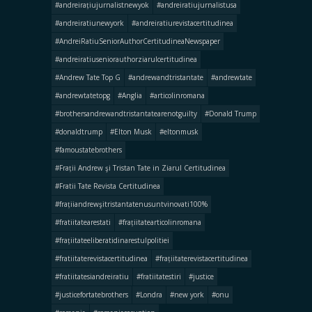
#andreirațiujurnalistnewyok
#andreiratiujurnalistusa
#andreiratiunewyork
#andreiratiurevistacertitudinea
#AndreiRatiuSeniorAuthorCertitudineaNewspaper
#andreiratiuseniorauthorziarulcertitudinea
#Andrew Tate Top G
#andrewandtristantate
#andrewtate
#andrewtatetopg
#Anglia
#articolinromana
#brothersandrewandtristantatearenotguilty
#Donald Trump
#donaldtrump
#Elton Musk
#eltonmusk
#famoustatebrothers
#Frații Andrew şi Tristan Tate in Ziarul Certitudinea
#Fratii Tate Revista Certitudinea
#frațiiandrewşitristantatenusuntvinovati100%
#fratiitatearestati
#frațiitatearticolinromana
#frațiitateeliberatidinarestulpolitiei
#fratiitaterevistacertitudinea
#frațiitaterevistacertitudinea
#fratiitatesiandreiratiu
#fratiitatestiri
#justice
#justicefortatebrothers
#Londra
#new york
#onu