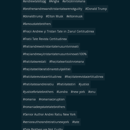
#andrewtatetopg
#Anglia
#articolinromana
#brothersandrewandtristantatearenotguilty
#Donald Trump
#donaldtrump
#Elton Musk
#eltonmusk
#famoustatebrothers
#Frații Andrew şi Tristan Tate in Ziarul Certitudinea
#Fratii Tate Revista Certitudinea
#fratiiandrewsitristantatenusuntvinovati
#frațiiandrewşitristantatenusuntvinovati100%
#fratiitatearestati
#frațiitatearticolinromana
#frațiitateeliberatidinarestulpolitiei
#fratiitaterevistacertitudinea
#frațiitaterevistacertitudinea
#fratiitatesiandreiratiu
#fratiitatestiri
#justice
#justicefortatebrothers
#Londra
#new york
#onu
#romania
#romaniacoruption
#romaniadeepstatetatebrothers
#Senior Author Andrei Ratiu New York
#seniorauthorandreiratiunewyork
#tate
#Tate Brothers are Not Guilty