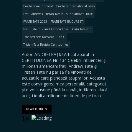
brothers are innocent
brothers international news
Fratii Andew si Tristan Tate nu sunt vinovati 100%
FRATII TATE 2023
FRATII TATE BUCURESTI
Frații Tate in Ziarul Certitudinea
Frații Tate stiri
Tate brothers Romania
Top G
Tristan Tate Revista Certitudinea
Autor: ANDREI RAȚIU Articol apărut în
CERTITUDINEA Nr. 134 Celebrii influenceri şi
milionari americani frații Andrew Tate şi
Tristan Tate nu par să fie vinovați de
acuzațiile care planează asupra lor. Aceasta
este convingerea mea personală, categorică,
şi o voi susține până la capăt, indiferent dacă
aceşti idoli a milioane de tineri de pe toate…
READ MORE