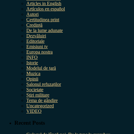
Articles in English
Artículos en español
Autori
Certitudinea print
Credință
De la lume adunate
Dezvăluiri
Editoriale
Emisiuni tv
Europa nostra
INFO
Istorie
Modelul de țară
Muzica
Opinii
Salonul refuzaților
Societate
Știri militare
Tema de gândire
Uncategorized
VIDEO
Recent Posts