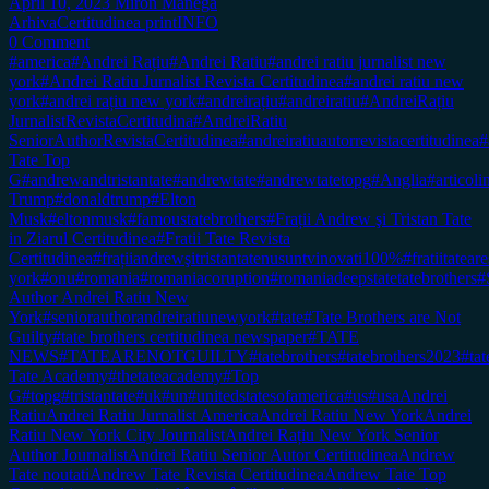
April 10, 2023
Miron Manega
Arhiva
Certitudinea print
INFO
0 Comment
#america
#Andrei Rațiu
#Andrei Ratiu
#andrei ratiu jurnalist new
york
#Andrei Ratiu Jurnalist Revista Certitudinea
#andrei ratiu new
york
#andrei rațiu new york
#andreirațiu
#andreiratiu
#AndreiRațiu
JurnalistRevistaCertitudina
#AndreiRatiu
SeniorAuthorRevistaCertitudinea
#andreiratiuautorrevistacertitudinea
#
Tate Top
G
#andrewandtristantate
#andrewtate
#andrewtatetopg
#Anglia
#articol
Trump
#donaldtrump
#Elton
Musk
#eltonmusk
#famoustatebrothers
#Frații Andrew şi Tristan Tate
in Ziarul Certitudinea
#Fratii Tate Revista
Certitudinea
#frațiiandrewşitristantatenusuntvinovati100%
#fratiitateare
york
#onu
#romania
#romaniacoruption
#romaniadeepstatetatebrothers
#
Author Andrei Ratiu New
York
#seniorauthorandreiratiunewyork
#tate
#Tate Brothers are Not
Guilty
#tate brothers certitudinea newspaper
#TATE
NEWS
#TATEARENOTGUILTY
#tatebrothers
#tatebrothers2023
#tat
Tate Academy
#thetateacademy
#Top
G
#topg
#tristantate
#uk
#un
#unitedstatesofamerica
#us
#usa
Andrei
Ratiu
Andrei Ratiu Jurnalist America
Andrei Ratiu New York
Andrei
Ratiu New York City Journalist
Andrei Rațiu New York Senior
Author Journalist
Andrei Ratiu Senior Autor Certitudinea
Andrew
Tate noutati
Andrew Tate Revista Certitudinea
Andrew Tate Top