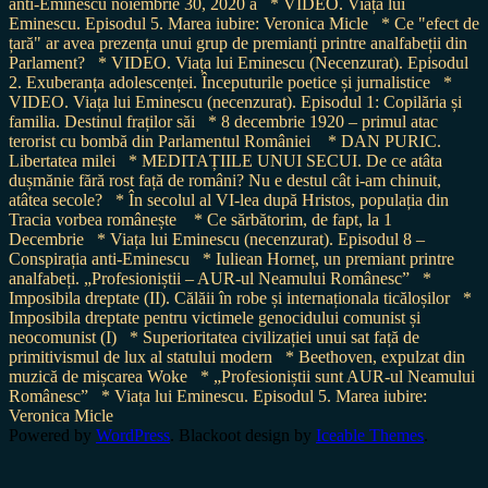
anti-Eminescu noiembrie 30, 2020 a
* VIDEO. Viața lui
Eminescu. Episodul 5. Marea iubire: Veronica Micle
* Ce "efect de
țară" ar avea prezența unui grup de premianți printre analfabeții din
Parlament?
* VIDEO. Viața lui Eminescu (Necenzurat). Episodul
2. Exuberanța adolescenței. Începuturile poetice și jurnalistice
*
VIDEO. Viața lui Eminescu (necenzurat). Episodul 1: Copilăria și
familia. Destinul fraților săi
* 8 decembrie 1920 – primul atac
terorist cu bombă din Parlamentul României
* DAN PURIC.
Libertatea milei
* MEDITAȚIILE UNUI SECUI. De ce atâta
dușmănie fără rost față de români? Nu e destul cât i-am chinuit,
atâtea secole?
* În secolul al VI-lea după Hristos, populația din
Tracia vorbea românește
* Ce sărbătorim, de fapt, la 1
Decembrie
* Viața lui Eminescu (necenzurat). Episodul 8 –
Conspirația anti-Eminescu
* Iuliean Horneț, un premiant printre
analfabeți. „Profesioniștii – AUR-ul Neamului Românesc”
*
Imposibila dreptate (II). Călăii în robe și internaționala ticăloșilor
*
Imposibila dreptate pentru victimele genocidului comunist și
neocomunist (I)
* Superioritatea civilizației unui sat față de
primitivismul de lux al statului modern
* Beethoven, expulzat din
muzică de mișcarea Woke
* „Profesioniștii sunt AUR-ul Neamului
Românesc”
* Viața lui Eminescu. Episodul 5. Marea iubire:
Veronica Micle
Powered by
WordPress
. Blackoot design by
Iceable Themes
.