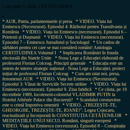
Copyright © 2026, CERTITUDINEA.
* AUR, Patria, parlamentarele și presa
* VIDEO. Viata lui
Eminescu (Necenzurat). Episodul 4: Războiul pentru Transilvania și
România
* VIDEO. Viața lui Eminescu (necenzurat). Episodul 6 –
Prietenii și Dușmanii
* VIDEO. Viața lui Eminescu (necenzurat).
Episodul 7 – Eminescu Jurnalistul și Sociologul
* Un cadou de
sărbători pentru cei care se mai consideră români! Antologia
CERTITUDINEA Volumul I
* Implicarea României în frauda
electorală din Statele Unite
* Noua Lege a Educației elaborată de
profesorul Florian Colceag. Principii generale
* Educația este un
sistem de interes strategic național - Noua Lege a Educației, proiect
inițiat de profesorul Florian Colceag
* Cum am ratat noi, presa,
fenomenul AUR
* VIDEO. Viața lui Eminescu (Necenzurat).
Episodul 3: Vânat de Serviciile Secrete străine
* VIDEO. Viața lui
Eminescu (necenzurat). Episodul 9. Ziua fatidică
* Ce căuta, pe 19
decembrie 1989, locotenent-colonelul VLADIMIR PUTIN la
Hotelul Athénée Palace din București?
* Scandalul coronavirus
este o crimă împotriva omenirii
* VIDEO. „TREZEȘTE-TE,
GHEORGHE, TREZEȘTE-TE, IOANE!”. Legea Cojocaru,
reactualizată și încorporată în CONSTITUȚIA CETĂȚENILOR
*
MEDITAȚIILE UNUI SECUI. Românii, singurii europeni
*
VIDEO. Viața lui Eminescu (necenzurat). Episodul 8 – Conspirația