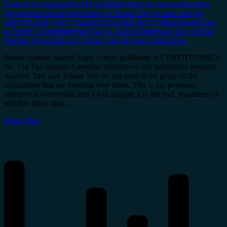
G
articol in romana
articol în română
brothers are innocent
brothers
international news
Fratii Andew si Tristan Tate nu sunt vinovati
100%
FRATII TATE 2023
FRATII TATE BUCURESTI
Frații Tate
in Ziarul Certitudinea
Fratii Tate si Andrei Ratiu
Frații Tate stiri
Tate
brothers Romania
Top G
Tristan Tate Revista Certitudinea
Senior Author: Andrei Rațiu Article published in CERTITUDINEA
Nr. 134 The famous American influencers and millionaire brothers
Andrew Tate and Tristan Tate do not seem to be guilty of the
accusations that are looming over them. This is my personal,
categorical conviction, and I will support it to the end, regardless of
whether these idols…
Read More