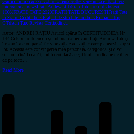
G
articol in romana
articol în română
brothers are innocent
brothers
international news
Fratii Andew si Tristan Tate nu sunt vinovati
100%
FRATII TATE 2023
FRATII TATE BUCURESTI
Frații Tate
in Ziarul Certitudinea
Frații Tate stiri
Tate brothers Romania
Top
G
Tristan Tate Revista Certitudinea
Autor: ANDREI RAȚIU Articol apărut în CERTITUDINEA Nr.
134 Celebrii influenceri şi milionari americani frații Andrew Tate şi
Tristan Tate nu par să fie vinovați de acuzațiile care planează asupra
lor. Aceasta este convingerea mea personală, categorică, şi o voi
susține până la capăt, indiferent dacă aceşti idoli a milioane de tineri
de pe toate…
Read More