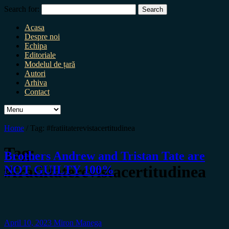
Search for:
Acasa
Despre noi
Echipa
Editoriale
Modelul de țară
Autori
Arhiva
Contact
Home
/
Tag:
#fratiitaterevistacertitudinea
Tag:
Brothers Andrew and Tristan Tate are
#fratiitaterevistacertitudinea
NOT GUILTY 100%
April 10, 2023
Miron Manega