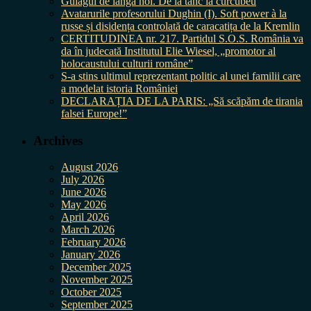
Gulagul de lângă noi. De la tanc la curcubeu
Avatarurile profesorului Dughin (I). Soft power à la
russe și disidența controlată de caracatița de la Kremlin
CERTITUDINEA nr. 217. Partidul S.O.S. România va
da în judecată Institutul Elie Wiesel, „promotor al
holocaustului culturii române”
S-a stins ultimul reprezentant politic al unei familii care
a modelat istoria României
DECLARAȚIA DE LA PARIS: „Să scăpăm de tirania
falsei Europe!”
Archives
August 2026
July 2026
June 2026
May 2026
April 2026
March 2026
February 2026
January 2026
December 2025
November 2025
October 2025
September 2025