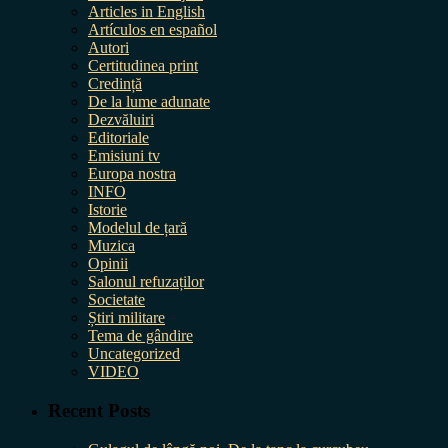
Articles in English
Artículos en español
Autori
Certitudinea print
Credință
De la lume adunate
Dezvăluiri
Editoriale
Emisiuni tv
Europa nostra
INFO
Istorie
Modelul de țară
Muzica
Opinii
Salonul refuzaților
Societate
Știri militare
Tema de gândire
Uncategorized
VIDEO
Recent Posts