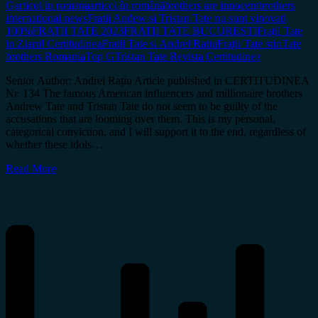
G
articol in romana
articol în română
brothers are innocent
brothers
international news
Fratii Andew si Tristan Tate nu sunt vinovati
100%
FRATII TATE 2023
FRATII TATE BUCURESTI
Frații Tate
in Ziarul Certitudinea
Fratii Tate si Andrei Ratiu
Frații Tate stiri
Tate
brothers Romania
Top G
Tristan Tate Revista Certitudinea
Senior Author: Andrei Rațiu Article published in CERTITUDINEA
Nr. 134 The famous American influencers and millionaire brothers
Andrew Tate and Tristan Tate do not seem to be guilty of the
accusations that are looming over them. This is my personal,
categorical conviction, and I will support it to the end, regardless of
whether these idols…
Read More