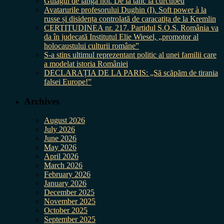
Gulagul de lângă noi. De la tanc la curcubeu
Avatarurile profesorului Dughin (I). Soft power à la
russe și disidența controlată de caracatița de la Kremlin
CERTITUDINEA nr. 217. Partidul S.O.S. România va
da în judecată Institutul Elie Wiesel, „promotor al
holocaustului culturii române”
S-a stins ultimul reprezentant politic al unei familii care
a modelat istoria României
DECLARAȚIA DE LA PARIS: „Să scăpăm de tirania
falsei Europe!”
Archives
August 2026
July 2026
June 2026
May 2026
April 2026
March 2026
February 2026
January 2026
December 2025
November 2025
October 2025
September 2025