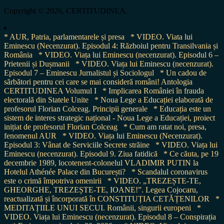
Copyright © 2026, CERTITUDINEA.
* AUR, Patria, parlamentarele și presa
* VIDEO. Viata lui
Eminescu (Necenzurat). Episodul 4: Războiul pentru Transilvania și
România
* VIDEO. Viața lui Eminescu (necenzurat). Episodul 6 –
Prietenii și Dușmanii
* VIDEO. Viața lui Eminescu (necenzurat).
Episodul 7 – Eminescu Jurnalistul și Sociologul
* Un cadou de
sărbători pentru cei care se mai consideră români! Antologia
CERTITUDINEA Volumul I
* Implicarea României în frauda
electorală din Statele Unite
* Noua Lege a Educației elaborată de
profesorul Florian Colceag. Principii generale
* Educația este un
sistem de interes strategic național - Noua Lege a Educației, proiect
inițiat de profesorul Florian Colceag
* Cum am ratat noi, presa,
fenomenul AUR
* VIDEO. Viața lui Eminescu (Necenzurat).
Episodul 3: Vânat de Serviciile Secrete străine
* VIDEO. Viața lui
Eminescu (necenzurat). Episodul 9. Ziua fatidică
* Ce căuta, pe 19
decembrie 1989, locotenent-colonelul VLADIMIR PUTIN la
Hotelul Athénée Palace din București?
* Scandalul coronavirus
este o crimă împotriva omenirii
* VIDEO. „TREZEȘTE-TE,
GHEORGHE, TREZEȘTE-TE, IOANE!”. Legea Cojocaru,
reactualizată și încorporată în CONSTITUȚIA CETĂȚENILOR
*
MEDITAȚIILE UNUI SECUI. Românii, singurii europeni
*
VIDEO. Viața lui Eminescu (necenzurat). Episodul 8 – Conspirația