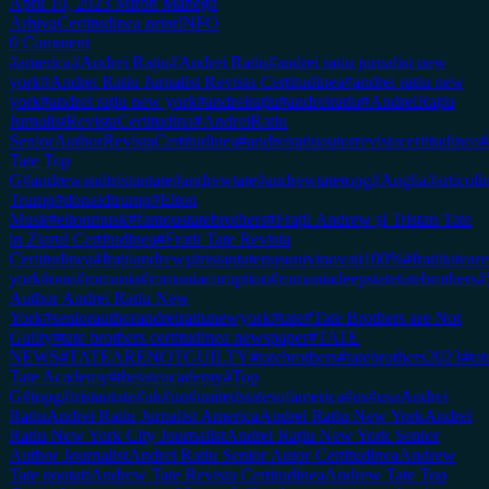
April 10, 2023
Miron Manega
Arhiva
Certitudinea print
INFO
0 Comment
#america
#Andrei Rațiu
#Andrei Ratiu
#andrei ratiu jurnalist new
york
#Andrei Ratiu Jurnalist Revista Certitudinea
#andrei ratiu new
york
#andrei rațiu new york
#andreirațiu
#andreiratiu
#AndreiRațiu
JurnalistRevistaCertitudina
#AndreiRatiu
SeniorAuthorRevistaCertitudinea
#andreiratiuautorrevistacertitudinea
#
Tate Top
G
#andrewandtristantate
#andrewtate
#andrewtatetopg
#Anglia
#articol
Trump
#donaldtrump
#Elton
Musk
#eltonmusk
#famoustatebrothers
#Frații Andrew şi Tristan Tate
in Ziarul Certitudinea
#Fratii Tate Revista
Certitudinea
#frațiiandrewşitristantatenusuntvinovati100%
#fratiitateare
york
#onu
#romania
#romaniacoruption
#romaniadeepstatetatebrothers
#
Author Andrei Ratiu New
York
#seniorauthorandreiratiunewyork
#tate
#Tate Brothers are Not
Guilty
#tate brothers certitudinea newspaper
#TATE
NEWS
#TATEARENOTGUILTY
#tatebrothers
#tatebrothers2023
#tat
Tate Academy
#thetateacademy
#Top
G
#topg
#tristantate
#uk
#un
#unitedstatesofamerica
#us
#usa
Andrei
Ratiu
Andrei Ratiu Jurnalist America
Andrei Ratiu New York
Andrei
Ratiu New York City Journalist
Andrei Rațiu New York Senior
Author Journalist
Andrei Ratiu Senior Autor Certitudinea
Andrew
Tate noutati
Andrew Tate Revista Certitudinea
Andrew Tate Top