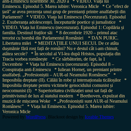
anti-Eminescu noiembrie 30, 2020 a
* VIDEO. Viața lui
Eminescu. Episodul 5. Marea iubire: Veronica Micle
* Ce "efect de
țară" ar avea prezența unui grup de premianți printre analfabeții din
Parlament?
* VIDEO. Viața lui Eminescu (Necenzurat). Episodul
2. Exuberanța adolescenței. Începuturile poetice și jurnalistice
*
VIDEO. Viața lui Eminescu (necenzurat). Episodul 1: Copilăria și
familia. Destinul fraților săi
* 8 decembrie 1920 – primul atac
terorist cu bombă din Parlamentul României
* DAN PURIC.
Libertatea milei
* MEDITAȚIILE UNUI SECUI. De ce atâta
dușmănie fără rost față de români? Nu e destul cât i-am chinuit,
atâtea secole?
* În secolul al VI-lea după Hristos, populația din
Tracia vorbea românește
* Ce sărbătorim, de fapt, la 1
Decembrie
* Viața lui Eminescu (necenzurat). Episodul 8 –
Conspirația anti-Eminescu
* Iuliean Horneț, un premiant printre
analfabeți. „Profesioniștii – AUR-ul Neamului Românesc”
*
Imposibila dreptate (II). Călăii în robe și internaționala ticăloșilor
*
Imposibila dreptate pentru victimele genocidului comunist și
neocomunist (I)
* Superioritatea civilizației unui sat față de
primitivismul de lux al statului modern
* Beethoven, expulzat din
muzică de mișcarea Woke
* „Profesioniștii sunt AUR-ul Neamului
Românesc”
* Viața lui Eminescu. Episodul 5. Marea iubire:
Veronica Micle
Powered by
WordPress
. Blackoot design by
Iceable Themes
.