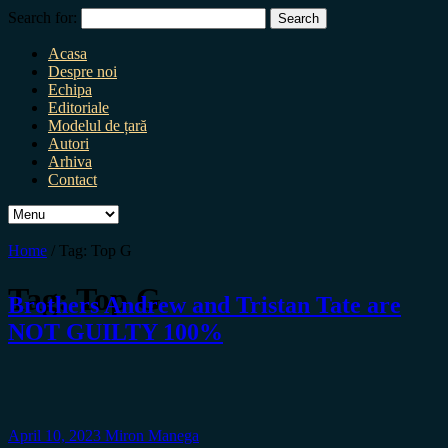
Search for:
Acasa
Despre noi
Echipa
Editoriale
Modelul de țară
Autori
Arhiva
Contact
Home
/
Tag:
Top G
Tag:
Top G
Brothers Andrew and Tristan Tate are
NOT GUILTY 100%
April 10, 2023
Miron Manega