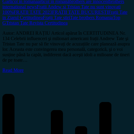
G
articol in romana
articol în română
brothers are innocent
brothers
international news
Fratii Andew si Tristan Tate nu sunt vinovati
100%
FRATII TATE 2023
FRATII TATE BUCURESTI
Frații Tate
in Ziarul Certitudinea
Frații Tate stiri
Tate brothers Romania
Top
G
Tristan Tate Revista Certitudinea
Autor: ANDREI RAȚIU Articol apărut în CERTITUDINEA Nr.
134 Celebrii influenceri şi milionari americani frații Andrew Tate şi
Tristan Tate nu par să fie vinovați de acuzațiile care planează asupra
lor. Aceasta este convingerea mea personală, categorică, şi o voi
susține până la capăt, indiferent dacă aceşti idoli a milioane de tineri
de pe toate…
Read More