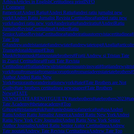
Arhiva
Articles in English
Certitudinea print
INFO
1 Comment
#america
#Andrei Rațiu
#Andrei Ratiu
#andrei ratiu jurnalist new
york
#Andrei Ratiu Jurnalist Revista Certitudinea
#andrei ratiu new
york
#andrei rațiu new york
#andreirațiu
#andreiratiu
#AndreiRațiu
JurnalistRevistaCertitudina
#AndreiRatiu
SeniorAuthorRevistaCertitudinea
#andreiratiuautorrevistacertitudinea
#
Tate Top
G
#andrewandtristantate
#andrewtate
#andrewtatetopg
#Anglia
#articol
Trump
#donaldtrump
#Elton
Musk
#eltonmusk
#famoustatebrothers
#Frații Andrew şi Tristan Tate
in Ziarul Certitudinea
#Fratii Tate Revista
Certitudinea
#fratiiandrewsitristantatenusuntvinovati
#frațiiandrewşitr
york
#onu
#romania
#romaniacoruption
#romaniadeepstatetatebrothers
#
Author Andrei Ratiu New
York
#seniorauthorandreiratiunewyork
#tate
#Tate Brothers are Not
Guilty
#tate brothers certitudinea newspaper
#Tate Brothers
News
#TATE
NEWS
#TATEARENOTGUILTY
#tatebrothers
#tatebrothers2023
#tat
Tate Academy
#thetateacademy
#Top
G
#topg
#tristantate
#uk
#un
#unitedstatesofamerica
#us
#usa
Andrei
Ratiu
Andrei Ratiu Jurnalist America
Andrei Ratiu New York
Andrei
Ratiu New York City Journalist
Andrei Rațiu New York Senior
Author Journalist
Andrei Ratiu Senior Autor Certitudinea
Andrew
Tate noutati
Andrew Tate Revista Certitudinea
Andrew Tate Top