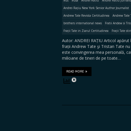
#us
#usa
Andrei Ratiu
Andrei Ratiu Jurnali
Andrei Rațiu New York Senior Author Journalist
Andrew Tate Revista Certitudinea
Andrew Tate 
brothers international news
Fratii Andew si Tr
Frații Tate in Ziarul Certitudinea
Frații Tate stir
Autor: ANDREI RAȚIU Articol apărut î
frații Andrew Tate şi Tristan Tate nu
este convingerea mea personală, categ
milioane de tineri de pe toate…
READ MORE