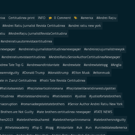
hiva
Certitudinea print
INFO
0 Comment
#america
#Andrei Rațiu
#Andrei Ratiu Jurnalist Revista Certitudinea
#andrei ratiu new york
atiu
#AndreiRațiu JurnalistRevistaCertitudina
#andreiratiuautorrevistacertitudinea
anewspaper
#andreiratiujurnalistcertitudineanewspaper
#andreirațiujurnalistnewyok
#andreiratiurevistacertitudinea
#AndreiRatiuSeniorAuthorCertitudineaNewspaper
drew Tate Top G
#andrewandtristantate
#andrewtate
#andrewtatetopg
#Anglia
earenotguilty
#Donald Trump
#donaldtrump
#Elton Musk
#eltonmusk
Tate in Ziarul Certitudinea
#Fratii Tate Revista Certitudinea
#fratiitatearestati
#frațiitatearticolinromana
#frațiitateeliberatidinarestulpolitiei
ertitudinea
#fratiitatesiandreiratiu
#fratiitatestiri
#justice
#justicefortatebrothers
niacoruption
#romaniadeepstatetatebrothers
#Senior Author Andrei Ratiu New York
 Brothers are Not Guilty
#tate brothers certitudinea newspaper
#TATE NEWS
thers2023
#tatebrothersbucharest
#tatebrothersjailinromania
#tatebrothersnotguilty
my
#thetateacademy
#Top G
#topg
#tristantate
#uk
#un
#unitedstatesofamerica