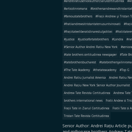
#andreiratiuseniorauthorziarulcertitudinea
#An
#articolinromana
#brothersandrewandtristantat
#famoustatebrothers
#Frații Andrew şi Tristan 
#fratiiandrewsitristantatenusuntvinovati
#fraț
#frațiitateeliberatidinarestulpolitiei
#fratiitater
#justice
#justicefortatebrothers
#Londra
#ne
#Senior Author Andrei Ratiu New York
#senior
#tate brothers certitudinea newspaper
#Tate Br
#tatebrothersbucharest
#tatebrothersjailinroma
#The Tate Academy
#thetateacademy
#Top G
Andrei Ratiu Jurnalist America
Andrei Ratiu Ne
Andrei Rațiu New York Senior Author Journalist
Andrew Tate Revista Certitudinea
Andrew Tate 
brothers international news
Fratii Andew si Tr
Frații Tate in Ziarul Certitudinea
Fratii Tate si
Tristan Tate Revista Certitudinea
Senior Author: Andrei Rațiu Article
and millionaire brothers Andrew Tate