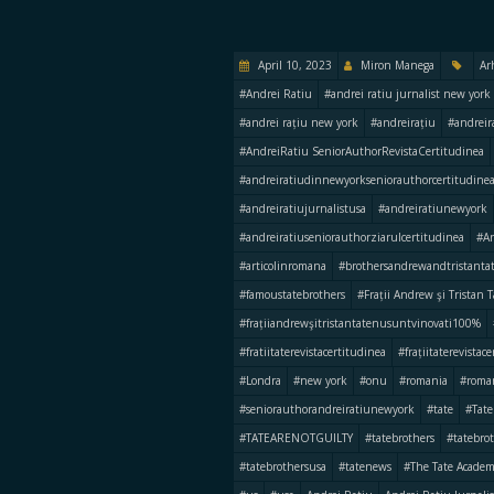
April 10, 2023
Miron Manega
Ar
#Andrei Ratiu
#andrei ratiu jurnalist new york
#andrei rațiu new york
#andreirațiu
#andreir
#AndreiRatiu SeniorAuthorRevistaCertitudinea
#andreiratiudinnewyorkseniorauthorcertitudine
#andreiratiujurnalistusa
#andreiratiunewyork
#andreiratiuseniorauthorziarulcertitudinea
#An
#articolinromana
#brothersandrewandtristantat
#famoustatebrothers
#Frații Andrew şi Tristan 
#frațiiandrewşitristantatenusuntvinovati100%
#fratiitaterevistacertitudinea
#frațiitaterevistac
#Londra
#new york
#onu
#romania
#roma
#seniorauthorandreiratiunewyork
#tate
#Tate
#TATEARENOTGUILTY
#tatebrothers
#tatebro
#tatebrothersusa
#tatenews
#The Tate Acade