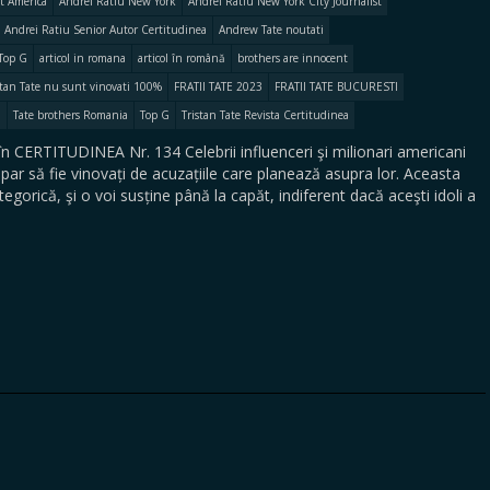
st America
Andrei Ratiu New York
Andrei Ratiu New York City Journalist
Andrei Ratiu Senior Autor Certitudinea
Andrew Tate noutati
Top G
articol in romana
articol în română
brothers are innocent
istan Tate nu sunt vinovati 100%
FRATII TATE 2023
FRATII TATE BUCURESTI
i
Tate brothers Romania
Top G
Tristan Tate Revista Certitudinea
n CERTITUDINEA Nr. 134 Celebrii influenceri şi milionari americani
 par să fie vinovați de acuzațiile care planează asupra lor. Aceasta
orică, şi o voi susține până la capăt, indiferent dacă aceşti idoli a