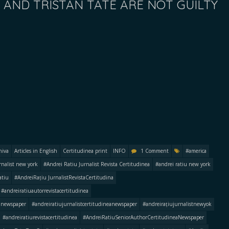
AND TRISTAN TATE ARE NOT GUILTY
hiva
Articles in English
Certitudinea print
INFO
1 Comment
#america
rnalist new york
#Andrei Ratiu Jurnalist Revista Certitudinea
#andrei ratiu new york
atiu
#AndreiRațiu JurnalistRevistaCertitudina
#andreiratiuautorrevistacertitudinea
anewspaper
#andreiratiujurnalistcertitudineanewspaper
#andreirațiujurnalistnewyok
#andreiratiurevistacertitudinea
#AndreiRatiuSeniorAuthorCertitudineaNewspaper