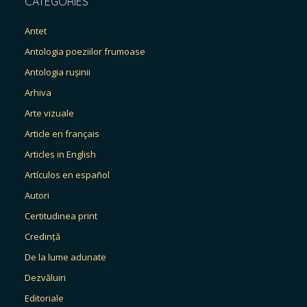
CATEGORIES
Antet
Antologia poeziilor frumoase
Antologia rușinii
Arhiva
Arte vizuale
Article en français
Articles in English
Artículos en español
Autori
Certitudinea print
Credință
De la lume adunate
Dezvăluiri
Editoriale