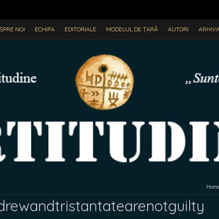
SPRE NOI
ECHIPA
EDITORIALE
MODELUL DE ȚARĂ
AUTORI
ARHIV
Hom
rewandtristantatearenotguilty