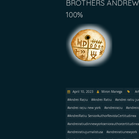
BROTHERS ANDREW 
100%
April 10, 2023
Miron Manega
Ar
#Andrei Rațiu
#Andrei Ratiu
#andrei ratiu ju
#andrei rațiu new york
#andreirațiu
#andreir
#AndreiRatiu SeniorAuthorRevistaCertitudinea
#andreiratiudinnewyorkseniorauthorcertitudine
#andreiratiujurnalistusa
#andreiratiunewyork