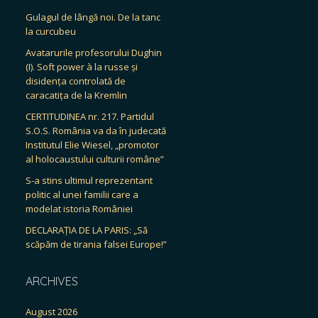
Gulagul de lângă noi. De la tanc
la curcubeu
Avatarurile profesorului Dughin
(I). Soft power à la russe și
disidența controlată de
caracatița de la Kremlin
CERTITUDINEA nr. 217. Partidul
S.O.S. România va da în judecată
Institutul Elie Wiesel, „promotor
al holocaustului culturii române”
S-a stins ultimul reprezentant
politic al unei familii care a
modelat istoria României
DECLARAȚIA DE LA PARIS: „Să
scăpăm de tirania falsei Europe!”
ARCHIVES
August 2026