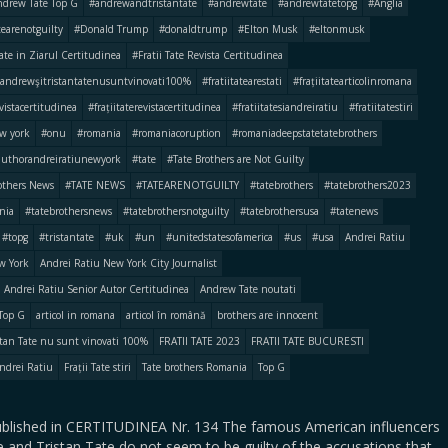
drew Tate Top G
#andrewandtristantate
#andrewtate
#andrewtatetopg
#Anglia
earenotguilty
#Donald Trump
#donaldtrump
#Elton Musk
#eltonmusk
Tate in Ziarul Certitudinea
#Fratii Tate Revista Certitudinea
iiandrewşitristantatenusuntvinovati100%
#fratiitatearestati
#frațiitatearticolinromana
evistacertitudinea
#frațiitaterevistacertitudinea
#fratiitatesiandreiratiu
#fratiitatestiri
w york
#onu
#romania
#romaniacoruption
#romaniadeepstatetatebrothers
authorandreiratiunewyork
#tate
#Tate Brothers are Not Guilty
others News
#TATE NEWS
#TATEARENOTGUILTY
#tatebrothers
#tatebrothers2023
nia
#tatebrothersnews
#tatebrothersnotguilty
#tatebrothersusa
#tatenews
#topg
#tristantate
#uk
#un
#unitedstatesofamerica
#us
#usa
Andrei Ratiu
w York
Andrei Ratiu New York City Journalist
Andrei Ratiu Senior Autor Certitudinea
Andrew Tate noutati
Top G
articol in romana
articol în română
brothers are innocent
istan Tate nu sunt vinovati 100%
FRATII TATE 2023
FRATII TATE BUCURESTI
 Andrei Ratiu
Frații Tate stiri
Tate brothers Romania
Top G
 published in CERTITUDINEA Nr. 134 The famous American influencers
 and Tristan Tate do not seem to be guilty of the accusations that