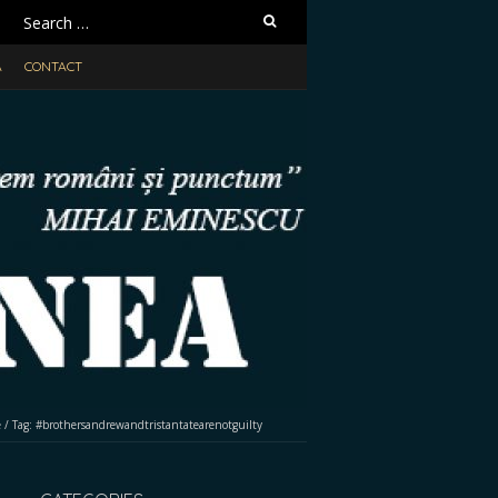
Search
for:
A
CONTACT
e
/
Tag:
#brothersandrewandtristantatearenotguilty