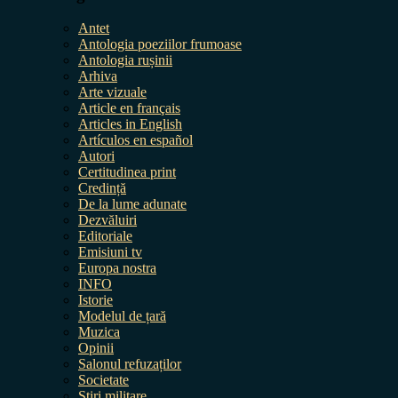
Antet
Antologia poeziilor frumoase
Antologia rușinii
Arhiva
Arte vizuale
Article en français
Articles in English
Artículos en español
Autori
Certitudinea print
Credință
De la lume adunate
Dezvăluiri
Editoriale
Emisiuni tv
Europa nostra
INFO
Istorie
Modelul de țară
Muzica
Opinii
Salonul refuzaților
Societate
Știri militare