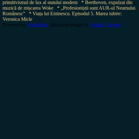
primitivismul de lux al statului modern
* Beethoven, expulzat din
muzică de mișcarea Woke
* „Profesioniștii sunt AUR-ul Neamului
Românesc”
* Viața lui Eminescu. Episodul 5. Marea iubire:
Veronica Micle
Powered by
WordPress
. Blackoot design by
Iceable Themes
.