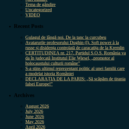
Tema de gândire
Uncategorized
VIDEO
Recent Posts
Gulagul de lângă noi. De la tanc la curcubeu
Avatarurile profesorului Dughin (I). Soft power à la
russe și disidența controlată de caracatița de la Kremlin
CERTITUDINEA nr. 217. Partidul S.O.S. România va
da în judecată Institutul Elie Wiesel, „promotor al
holocaustului culturii române”
S-a stins ultimul reprezentant politic al unei familii care
a modelat istoria României
DECLARAȚIA DE LA PARIS: „Să scăpăm de tirania
falsei Europe!”
Archives
August 2026
July 2026
June 2026
May 2026
April 2026