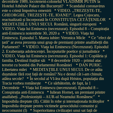
decembrie 1989, locotenent-colonelul VLADIMIR PUTIN la
Hotelul Athénée Palace din București?
* Scandalul coronavirus
este o crimă împotriva omenirii
* VIDEO. „TREZEȘTE-TE,
GHEORGHE, TREZEȘTE-TE, IOANE!”. Legea Cojocaru,
reactualizată și încorporată în CONSTITUȚIA CETĂȚENILOR
*
MEDITAȚIILE UNUI SECUI. Românii, singurii europeni
*
VIDEO. Viața lui Eminescu (necenzurat). Episodul 8 – Conspirația
anti-Eminescu noiembrie 30, 2020 a
* VIDEO. Viața lui
Eminescu. Episodul 5. Marea iubire: Veronica Micle
* Ce "efect de
țară" ar avea prezența unui grup de premianți printre analfabeții din
Parlament?
* VIDEO. Viața lui Eminescu (Necenzurat). Episodul
2. Exuberanța adolescenței. Începuturile poetice și jurnalistice
*
VIDEO. Viața lui Eminescu (necenzurat). Episodul 1: Copilăria și
familia. Destinul fraților săi
* 8 decembrie 1920 – primul atac
terorist cu bombă din Parlamentul României
* DAN PURIC.
Libertatea milei
* MEDITAȚIILE UNUI SECUI. De ce atâta
dușmănie fără rost față de români? Nu e destul cât i-am chinuit,
atâtea secole?
* În secolul al VI-lea după Hristos, populația din
Tracia vorbea românește
* Ce sărbătorim, de fapt, la 1
Decembrie
* Viața lui Eminescu (necenzurat). Episodul 8 –
Conspirația anti-Eminescu
* Iuliean Horneț, un premiant printre
analfabeți. „Profesioniștii – AUR-ul Neamului Românesc”
*
Imposibila dreptate (II). Călăii în robe și internaționala ticăloșilor
*
Imposibila dreptate pentru victimele genocidului comunist și
neocomunist (I)
* Superioritatea civilizației unui sat față de