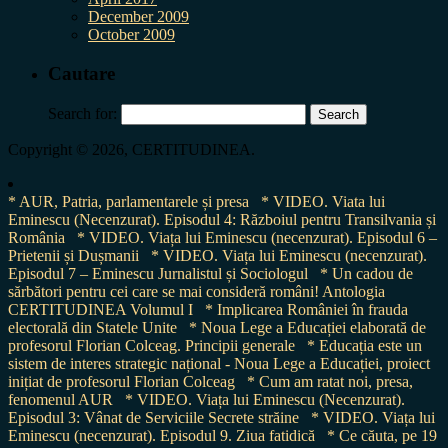
December 2009
October 2009
Cautare
Search for:
Copyright © 2026, CERTITUDINEA.
* AUR, Patria, parlamentarele și presa
* VIDEO. Viata lui
Eminescu (Necenzurat). Episodul 4: Războiul pentru Transilvania și
România
* VIDEO. Viața lui Eminescu (necenzurat). Episodul 6 –
Prietenii și Dușmanii
* VIDEO. Viața lui Eminescu (necenzurat).
Episodul 7 – Eminescu Jurnalistul și Sociologul
* Un cadou de
sărbători pentru cei care se mai consideră români! Antologia
CERTITUDINEA Volumul I
* Implicarea României în frauda
electorală din Statele Unite
* Noua Lege a Educației elaborată de
profesorul Florian Colceag. Principii generale
* Educația este un
sistem de interes strategic național - Noua Lege a Educației, proiect
inițiat de profesorul Florian Colceag
* Cum am ratat noi, presa,
fenomenul AUR
* VIDEO. Viața lui Eminescu (Necenzurat).
Episodul 3: Vânat de Serviciile Secrete străine
* VIDEO. Viața lui
Eminescu (necenzurat). Episodul 9. Ziua fatidică
* Ce căuta, pe 19