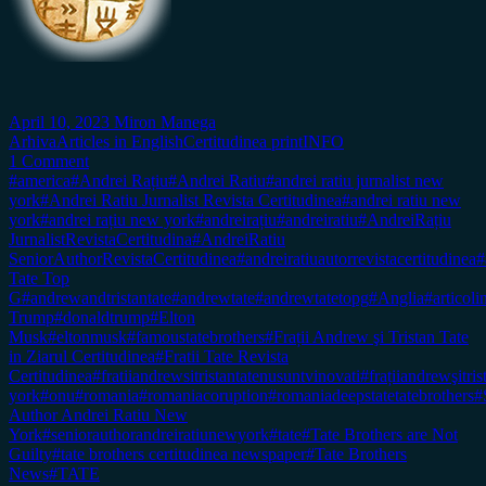
April 10, 2023
Miron Manega
Arhiva
Articles in English
Certitudinea print
INFO
1 Comment
#america
#Andrei Rațiu
#Andrei Ratiu
#andrei ratiu jurnalist new
york
#Andrei Ratiu Jurnalist Revista Certitudinea
#andrei ratiu new
york
#andrei rațiu new york
#andreirațiu
#andreiratiu
#AndreiRațiu
JurnalistRevistaCertitudina
#AndreiRatiu
SeniorAuthorRevistaCertitudinea
#andreiratiuautorrevistacertitudinea
#
Tate Top
G
#andrewandtristantate
#andrewtate
#andrewtatetopg
#Anglia
#articol
Trump
#donaldtrump
#Elton
Musk
#eltonmusk
#famoustatebrothers
#Frații Andrew şi Tristan Tate
in Ziarul Certitudinea
#Fratii Tate Revista
Certitudinea
#fratiiandrewsitristantatenusuntvinovati
#frațiiandrewşitr
york
#onu
#romania
#romaniacoruption
#romaniadeepstatetatebrothers
#
Author Andrei Ratiu New
York
#seniorauthorandreiratiunewyork
#tate
#Tate Brothers are Not
Guilty
#tate brothers certitudinea newspaper
#Tate Brothers
News
#TATE