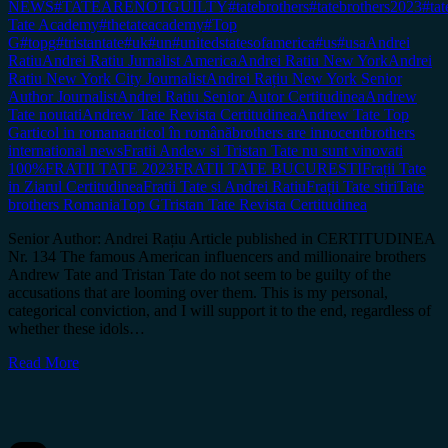
NEWS
#TATEARENOTGUILTY
#tatebrothers
#tatebrothers2023
#tat
Tate Academy
#thetateacademy
#Top
G
#topg
#tristantate
#uk
#un
#unitedstatesofamerica
#us
#usa
Andrei
Ratiu
Andrei Ratiu Jurnalist America
Andrei Ratiu New York
Andrei
Ratiu New York City Journalist
Andrei Rațiu New York Senior
Author Journalist
Andrei Ratiu Senior Autor Certitudinea
Andrew
Tate noutati
Andrew Tate Revista Certitudinea
Andrew Tate Top
G
articol in romana
articol în română
brothers are innocent
brothers
international news
Fratii Andew si Tristan Tate nu sunt vinovati
100%
FRATII TATE 2023
FRATII TATE BUCURESTI
Frații Tate
in Ziarul Certitudinea
Fratii Tate si Andrei Ratiu
Frații Tate stiri
Tate
brothers Romania
Top G
Tristan Tate Revista Certitudinea
Senior Author: Andrei Rațiu Article published in CERTITUDINEA
Nr. 134 The famous American influencers and millionaire brothers
Andrew Tate and Tristan Tate do not seem to be guilty of the
accusations that are looming over them. This is my personal,
categorical conviction, and I will support it to the end, regardless of
whether these idols…
Read More