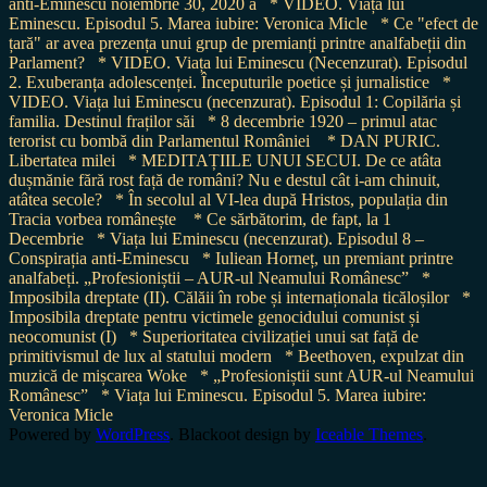
anti-Eminescu noiembrie 30, 2020 a
* VIDEO. Viața lui
Eminescu. Episodul 5. Marea iubire: Veronica Micle
* Ce "efect de
țară" ar avea prezența unui grup de premianți printre analfabeții din
Parlament?
* VIDEO. Viața lui Eminescu (Necenzurat). Episodul
2. Exuberanța adolescenței. Începuturile poetice și jurnalistice
*
VIDEO. Viața lui Eminescu (necenzurat). Episodul 1: Copilăria și
familia. Destinul fraților săi
* 8 decembrie 1920 – primul atac
terorist cu bombă din Parlamentul României
* DAN PURIC.
Libertatea milei
* MEDITAȚIILE UNUI SECUI. De ce atâta
dușmănie fără rost față de români? Nu e destul cât i-am chinuit,
atâtea secole?
* În secolul al VI-lea după Hristos, populația din
Tracia vorbea românește
* Ce sărbătorim, de fapt, la 1
Decembrie
* Viața lui Eminescu (necenzurat). Episodul 8 –
Conspirația anti-Eminescu
* Iuliean Horneț, un premiant printre
analfabeți. „Profesioniștii – AUR-ul Neamului Românesc”
*
Imposibila dreptate (II). Călăii în robe și internaționala ticăloșilor
*
Imposibila dreptate pentru victimele genocidului comunist și
neocomunist (I)
* Superioritatea civilizației unui sat față de
primitivismul de lux al statului modern
* Beethoven, expulzat din
muzică de mișcarea Woke
* „Profesioniștii sunt AUR-ul Neamului
Românesc”
* Viața lui Eminescu. Episodul 5. Marea iubire:
Veronica Micle
Powered by
WordPress
. Blackoot design by
Iceable Themes
.