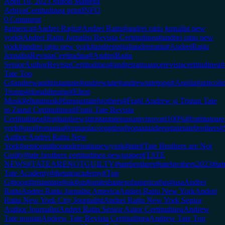
April 10, 2023
Miron Manega
Arhiva
Certitudinea print
INFO
0 Comment
#america
#Andrei Rațiu
#Andrei Ratiu
#andrei ratiu jurnalist new
york
#Andrei Ratiu Jurnalist Revista Certitudinea
#andrei ratiu new
york
#andrei rațiu new york
#andreirațiu
#andreiratiu
#AndreiRațiu
JurnalistRevistaCertitudina
#AndreiRatiu
SeniorAuthorRevistaCertitudinea
#andreiratiuautorrevistacertitudinea
#
Tate Top
G
#andrewandtristantate
#andrewtate
#andrewtatetopg
#Anglia
#articol
Trump
#donaldtrump
#Elton
Musk
#eltonmusk
#famoustatebrothers
#Frații Andrew şi Tristan Tate
in Ziarul Certitudinea
#Fratii Tate Revista
Certitudinea
#frațiiandrewşitristantatenusuntvinovati100%
#fratiitateare
york
#onu
#romania
#romaniacoruption
#romaniadeepstatetatebrothers
#
Author Andrei Ratiu New
York
#seniorauthorandreiratiunewyork
#tate
#Tate Brothers are Not
Guilty
#tate brothers certitudinea newspaper
#TATE
NEWS
#TATEARENOTGUILTY
#tatebrothers
#tatebrothers2023
#tat
Tate Academy
#thetateacademy
#Top
G
#topg
#tristantate
#uk
#un
#unitedstatesofamerica
#us
#usa
Andrei
Ratiu
Andrei Ratiu Jurnalist America
Andrei Ratiu New York
Andrei
Ratiu New York City Journalist
Andrei Rațiu New York Senior
Author Journalist
Andrei Ratiu Senior Autor Certitudinea
Andrew
Tate noutati
Andrew Tate Revista Certitudinea
Andrew Tate Top