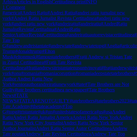
Arhiva
Articles in English
Certitudinea print
INFO
1 Comment
#america
#Andrei Rațiu
#Andrei Ratiu
#andrei ratiu jurnalist new
york
#Andrei Ratiu Jurnalist Revista Certitudinea
#andrei ratiu new
york
#andrei rațiu new york
#andreirațiu
#andreiratiu
#AndreiRațiu
JurnalistRevistaCertitudina
#AndreiRatiu
SeniorAuthorRevistaCertitudinea
#andreiratiuautorrevistacertitudinea
#
Tate Top
G
#andrewandtristantate
#andrewtate
#andrewtatetopg
#Anglia
#articol
Trump
#donaldtrump
#Elton
Musk
#eltonmusk
#famoustatebrothers
#Frații Andrew şi Tristan Tate
in Ziarul Certitudinea
#Fratii Tate Revista
Certitudinea
#fratiiandrewsitristantatenusuntvinovati
#frațiiandrewşitr
york
#onu
#romania
#romaniacoruption
#romaniadeepstatetatebrothers
#
Author Andrei Ratiu New
York
#seniorauthorandreiratiunewyork
#tate
#Tate Brothers are Not
Guilty
#tate brothers certitudinea newspaper
#Tate Brothers
News
#TATE
NEWS
#TATEARENOTGUILTY
#tatebrothers
#tatebrothers2023
#tat
Tate Academy
#thetateacademy
#Top
G
#topg
#tristantate
#uk
#un
#unitedstatesofamerica
#us
#usa
Andrei
Ratiu
Andrei Ratiu Jurnalist America
Andrei Ratiu New York
Andrei
Ratiu New York City Journalist
Andrei Rațiu New York Senior
Author Journalist
Andrei Ratiu Senior Autor Certitudinea
Andrew
Tate noutati
Andrew Tate Revista Certitudinea
Andrew Tate Top