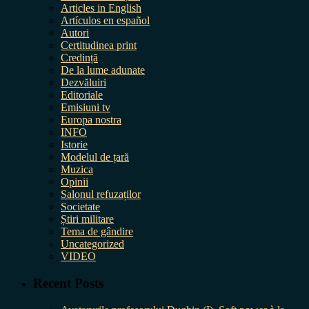
Articles in English
Artículos en español
Autori
Certitudinea print
Credință
De la lume adunate
Dezvăluiri
Editoriale
Emisiuni tv
Europa nostra
INFO
Istorie
Modelul de țară
Muzica
Opinii
Salonul refuzaților
Societate
Știri militare
Tema de gândire
Uncategorized
VIDEO
Recent Posts