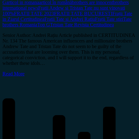
G
articol in romana
articol în română
brothers are innocent
brothers
international news
Fratii Andew si Tristan Tate nu sunt vinovati
100%
FRATII TATE 2023
FRATII TATE BUCURESTI
Frații Tate
in Ziarul Certitudinea
Fratii Tate si Andrei Ratiu
Frații Tate stiri
Tate
brothers Romania
Top G
Tristan Tate Revista Certitudinea
Senior Author: Andrei Rațiu Article published in CERTITUDINEA
Nr. 134 The famous American influencers and millionaire brothers
Andrew Tate and Tristan Tate do not seem to be guilty of the
accusations that are looming over them. This is my personal,
categorical conviction, and I will support it to the end, regardless of
whether these idols…
Read More