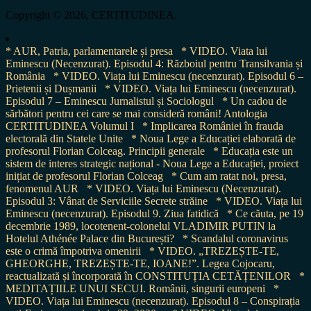
Copyright © 2026, CERTITUDINEA.
* AUR, Patria, parlamentarele și presa
* VIDEO. Viata lui
Eminescu (Necenzurat). Episodul 4: Războiul pentru Transilvania și
România
* VIDEO. Viața lui Eminescu (necenzurat). Episodul 6 –
Prietenii și Dușmanii
* VIDEO. Viața lui Eminescu (necenzurat).
Episodul 7 – Eminescu Jurnalistul și Sociologul
* Un cadou de
sărbători pentru cei care se mai consideră români! Antologia
CERTITUDINEA Volumul I
* Implicarea României în frauda
electorală din Statele Unite
* Noua Lege a Educației elaborată de
profesorul Florian Colceag. Principii generale
* Educația este un
sistem de interes strategic național - Noua Lege a Educației, proiect
inițiat de profesorul Florian Colceag
* Cum am ratat noi, presa,
fenomenul AUR
* VIDEO. Viața lui Eminescu (Necenzurat).
Episodul 3: Vânat de Serviciile Secrete străine
* VIDEO. Viața lui
Eminescu (necenzurat). Episodul 9. Ziua fatidică
* Ce căuta, pe 19
decembrie 1989, locotenent-colonelul VLADIMIR PUTIN la
Hotelul Athénée Palace din București?
* Scandalul coronavirus
este o crimă împotriva omenirii
* VIDEO. „TREZEȘTE-TE,
GHEORGHE, TREZEȘTE-TE, IOANE!”. Legea Cojocaru,
reactualizată și încorporată în CONSTITUȚIA CETĂȚENILOR
*
MEDITAȚIILE UNUI SECUI. Românii, singurii europeni
*
VIDEO. Viața lui Eminescu (necenzurat). Episodul 8 – Conspirația