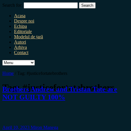
Search for:
Acasa
Despre noi
Echipa
Editoriale
Modelul de țară
Autori
Arhiva
Contact
Home
/
Tag:
#justicefortatebrothers
Tag:
#justicefortatebrothers
Brothers Andrew and Tristan Tate are
NOT GUILTY 100%
April 10, 2023
Miron Manega