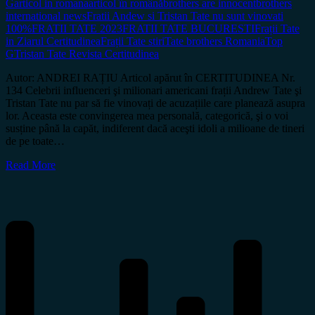
G
articol in romana
articol în română
brothers are innocent
brothers
international news
Fratii Andew si Tristan Tate nu sunt vinovati
100%
FRATII TATE 2023
FRATII TATE BUCURESTI
Frații Tate
in Ziarul Certitudinea
Frații Tate stiri
Tate brothers Romania
Top
G
Tristan Tate Revista Certitudinea
Autor: ANDREI RAȚIU Articol apărut în CERTITUDINEA Nr.
134 Celebrii influenceri şi milionari americani frații Andrew Tate şi
Tristan Tate nu par să fie vinovați de acuzațiile care planează asupra
lor. Aceasta este convingerea mea personală, categorică, şi o voi
susține până la capăt, indiferent dacă aceşti idoli a milioane de tineri
de pe toate…
Read More