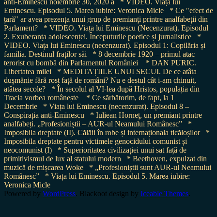
anti-Eminescu noiembrie 30, 2020 a
* VIDEO. Viața lui
Eminescu. Episodul 5. Marea iubire: Veronica Micle
* Ce "efect de
țară" ar avea prezența unui grup de premianți printre analfabeții din
Parlament?
* VIDEO. Viața lui Eminescu (Necenzurat). Episodul
2. Exuberanța adolescenței. Începuturile poetice și jurnalistice
*
VIDEO. Viața lui Eminescu (necenzurat). Episodul 1: Copilăria și
familia. Destinul fraților săi
* 8 decembrie 1920 – primul atac
terorist cu bombă din Parlamentul României
* DAN PURIC.
Libertatea milei
* MEDITAȚIILE UNUI SECUI. De ce atâta
dușmănie fără rost față de români? Nu e destul cât i-am chinuit,
atâtea secole?
* În secolul al VI-lea după Hristos, populația din
Tracia vorbea românește
* Ce sărbătorim, de fapt, la 1
Decembrie
* Viața lui Eminescu (necenzurat). Episodul 8 –
Conspirația anti-Eminescu
* Iuliean Horneț, un premiant printre
analfabeți. „Profesioniștii – AUR-ul Neamului Românesc”
*
Imposibila dreptate (II). Călăii în robe și internaționala ticăloșilor
*
Imposibila dreptate pentru victimele genocidului comunist și
neocomunist (I)
* Superioritatea civilizației unui sat față de
primitivismul de lux al statului modern
* Beethoven, expulzat din
muzică de mișcarea Woke
* „Profesioniștii sunt AUR-ul Neamului
Românesc”
* Viața lui Eminescu. Episodul 5. Marea iubire:
Veronica Micle
Powered by
WordPress
. Blackoot design by
Iceable Themes
.