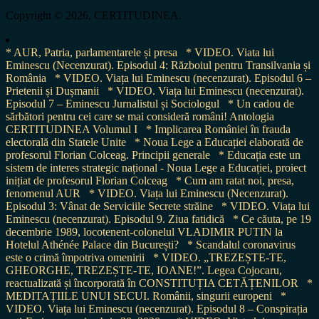
Copyright © 2026, CERTITUDINEA.
* AUR, Patria, parlamentarele și presa
* VIDEO. Viata lui
Eminescu (Necenzurat). Episodul 4: Războiul pentru Transilvania și
România
* VIDEO. Viața lui Eminescu (necenzurat). Episodul 6 –
Prietenii și Dușmanii
* VIDEO. Viața lui Eminescu (necenzurat).
Episodul 7 – Eminescu Jurnalistul și Sociologul
* Un cadou de
sărbători pentru cei care se mai consideră români! Antologia
CERTITUDINEA Volumul I
* Implicarea României în frauda
electorală din Statele Unite
* Noua Lege a Educației elaborată de
profesorul Florian Colceag. Principii generale
* Educația este un
sistem de interes strategic național - Noua Lege a Educației, proiect
inițiat de profesorul Florian Colceag
* Cum am ratat noi, presa,
fenomenul AUR
* VIDEO. Viața lui Eminescu (Necenzurat).
Episodul 3: Vânat de Serviciile Secrete străine
* VIDEO. Viața lui
Eminescu (necenzurat). Episodul 9. Ziua fatidică
* Ce căuta, pe 19
decembrie 1989, locotenent-colonelul VLADIMIR PUTIN la
Hotelul Athénée Palace din București?
* Scandalul coronavirus
este o crimă împotriva omenirii
* VIDEO. „TREZEȘTE-TE,
GHEORGHE, TREZEȘTE-TE, IOANE!”. Legea Cojocaru,
reactualizată și încorporată în CONSTITUȚIA CETĂȚENILOR
*
MEDITAȚIILE UNUI SECUI. Românii, singurii europeni
*
VIDEO. Viața lui Eminescu (necenzurat). Episodul 8 – Conspirația