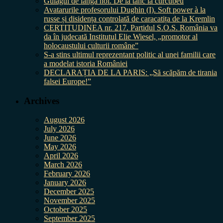
Gulagul de lângă noi. De la tanc la curcubeu
Avatarurile profesorului Dughin (I). Soft power à la
russe și disidența controlată de caracatița de la Kremlin
CERTITUDINEA nr. 217. Partidul S.O.S. România va
da în judecată Institutul Elie Wiesel, „promotor al
holocaustului culturii române”
S-a stins ultimul reprezentant politic al unei familii care
a modelat istoria României
DECLARAȚIA DE LA PARIS: „Să scăpăm de tirania
falsei Europe!”
Archives
August 2026
July 2026
June 2026
May 2026
April 2026
March 2026
February 2026
January 2026
December 2025
November 2025
October 2025
September 2025