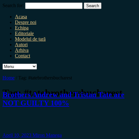
Search for:
Acasa
Despre noi
Echipa
Editoriale
Modelul de țară
Autori
Arhiva
Contact
Home
/
Tag:
#tatebrothersbucharest
Tag:
#tatebrothersbucharest
Brothers Andrew and Tristan Tate are
NOT GUILTY 100%
April 10, 2023
Miron Manega