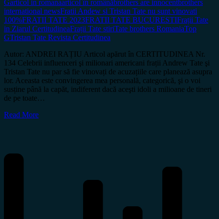
G
articol in romana
articol în română
brothers are innocent
brothers
international news
Fratii Andew si Tristan Tate nu sunt vinovati
100%
FRATII TATE 2023
FRATII TATE BUCURESTI
Frații Tate
in Ziarul Certitudinea
Frații Tate stiri
Tate brothers Romania
Top
G
Tristan Tate Revista Certitudinea
Autor: ANDREI RAȚIU Articol apărut în CERTITUDINEA Nr.
134 Celebrii influenceri şi milionari americani frații Andrew Tate şi
Tristan Tate nu par să fie vinovați de acuzațiile care planează asupra
lor. Aceasta este convingerea mea personală, categorică, şi o voi
susține până la capăt, indiferent dacă aceşti idoli a milioane de tineri
de pe toate…
Read More