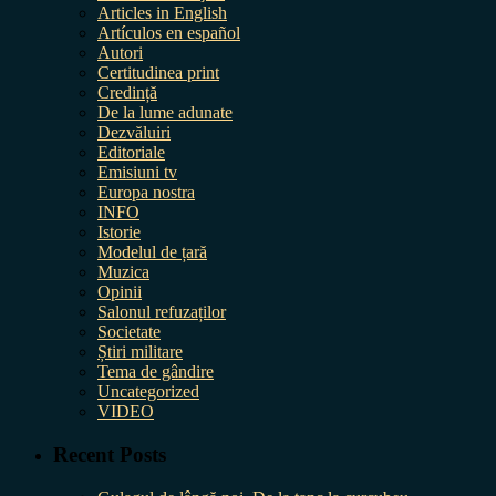
Articles in English
Artículos en español
Autori
Certitudinea print
Credință
De la lume adunate
Dezvăluiri
Editoriale
Emisiuni tv
Europa nostra
INFO
Istorie
Modelul de țară
Muzica
Opinii
Salonul refuzaților
Societate
Știri militare
Tema de gândire
Uncategorized
VIDEO
Recent Posts