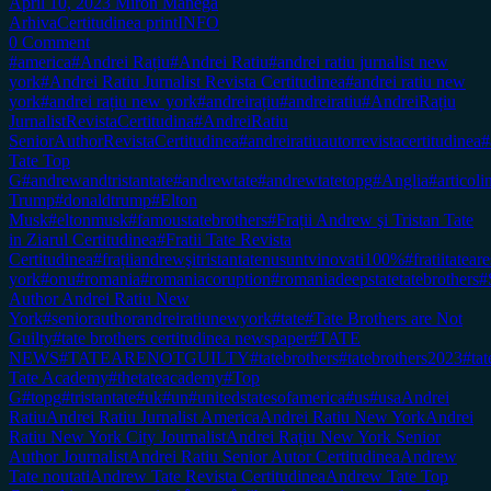
April 10, 2023
Miron Manega
Arhiva
Certitudinea print
INFO
0 Comment
#america
#Andrei Rațiu
#Andrei Ratiu
#andrei ratiu jurnalist new
york
#Andrei Ratiu Jurnalist Revista Certitudinea
#andrei ratiu new
york
#andrei rațiu new york
#andreirațiu
#andreiratiu
#AndreiRațiu
JurnalistRevistaCertitudina
#AndreiRatiu
SeniorAuthorRevistaCertitudinea
#andreiratiuautorrevistacertitudinea
#
Tate Top
G
#andrewandtristantate
#andrewtate
#andrewtatetopg
#Anglia
#articol
Trump
#donaldtrump
#Elton
Musk
#eltonmusk
#famoustatebrothers
#Frații Andrew şi Tristan Tate
in Ziarul Certitudinea
#Fratii Tate Revista
Certitudinea
#frațiiandrewşitristantatenusuntvinovati100%
#fratiitateare
york
#onu
#romania
#romaniacoruption
#romaniadeepstatetatebrothers
#
Author Andrei Ratiu New
York
#seniorauthorandreiratiunewyork
#tate
#Tate Brothers are Not
Guilty
#tate brothers certitudinea newspaper
#TATE
NEWS
#TATEARENOTGUILTY
#tatebrothers
#tatebrothers2023
#tat
Tate Academy
#thetateacademy
#Top
G
#topg
#tristantate
#uk
#un
#unitedstatesofamerica
#us
#usa
Andrei
Ratiu
Andrei Ratiu Jurnalist America
Andrei Ratiu New York
Andrei
Ratiu New York City Journalist
Andrei Rațiu New York Senior
Author Journalist
Andrei Ratiu Senior Autor Certitudinea
Andrew
Tate noutati
Andrew Tate Revista Certitudinea
Andrew Tate Top