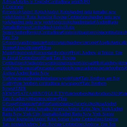
Arhiva
Articles in English
Certitudinea print
INFO
1 Comment
#america
#Andrei Rațiu
#Andrei Ratiu
#andrei ratiu jurnalist new
york
#Andrei Ratiu Jurnalist Revista Certitudinea
#andrei ratiu new
york
#andrei rațiu new york
#andreirațiu
#andreiratiu
#AndreiRațiu
JurnalistRevistaCertitudina
#AndreiRatiu
SeniorAuthorRevistaCertitudinea
#andreiratiuautorrevistacertitudinea
#
Tate Top
G
#andrewandtristantate
#andrewtate
#andrewtatetopg
#Anglia
#articol
Trump
#donaldtrump
#Elton
Musk
#eltonmusk
#famoustatebrothers
#Frații Andrew şi Tristan Tate
in Ziarul Certitudinea
#Fratii Tate Revista
Certitudinea
#fratiiandrewsitristantatenusuntvinovati
#frațiiandrewşitr
york
#onu
#romania
#romaniacoruption
#romaniadeepstatetatebrothers
#
Author Andrei Ratiu New
York
#seniorauthorandreiratiunewyork
#tate
#Tate Brothers are Not
Guilty
#tate brothers certitudinea newspaper
#Tate Brothers
News
#TATE
NEWS
#TATEARENOTGUILTY
#tatebrothers
#tatebrothers2023
#tat
Tate Academy
#thetateacademy
#Top
G
#topg
#tristantate
#uk
#un
#unitedstatesofamerica
#us
#usa
Andrei
Ratiu
Andrei Ratiu Jurnalist America
Andrei Ratiu New York
Andrei
Ratiu New York City Journalist
Andrei Rațiu New York Senior
Author Journalist
Andrei Ratiu Senior Autor Certitudinea
Andrew
Tate noutati
Andrew Tate Revista Certitudinea
Andrew Tate Top