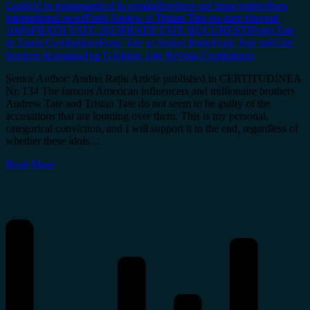
G
articol in romana
articol în română
brothers are innocent
brothers
international news
Fratii Andew si Tristan Tate nu sunt vinovati
100%
FRATII TATE 2023
FRATII TATE BUCURESTI
Frații Tate
in Ziarul Certitudinea
Fratii Tate si Andrei Ratiu
Frații Tate stiri
Tate
brothers Romania
Top G
Tristan Tate Revista Certitudinea
Senior Author: Andrei Rațiu Article published in CERTITUDINEA
Nr. 134 The famous American influencers and millionaire brothers
Andrew Tate and Tristan Tate do not seem to be guilty of the
accusations that are looming over them. This is my personal,
categorical conviction, and I will support it to the end, regardless of
whether these idols…
Read More