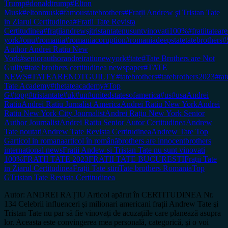
Trump
#donaldtrump
#Elton
Musk
#eltonmusk
#famoustatebrothers
#Frații Andrew şi Tristan Tate
in Ziarul Certitudinea
#Fratii Tate Revista
Certitudinea
#frațiiandrewşitristantatenusuntvinovati100%
#fratiitateare
york
#onu
#romania
#romaniacoruption
#romaniadeepstatetatebrothers
#
Author Andrei Ratiu New
York
#seniorauthorandreiratiunewyork
#tate
#Tate Brothers are Not
Guilty
#tate brothers certitudinea newspaper
#TATE
NEWS
#TATEARENOTGUILTY
#tatebrothers
#tatebrothers2023
#tat
Tate Academy
#thetateacademy
#Top
G
#topg
#tristantate
#uk
#un
#unitedstatesofamerica
#us
#usa
Andrei
Ratiu
Andrei Ratiu Jurnalist America
Andrei Ratiu New York
Andrei
Ratiu New York City Journalist
Andrei Rațiu New York Senior
Author Journalist
Andrei Ratiu Senior Autor Certitudinea
Andrew
Tate noutati
Andrew Tate Revista Certitudinea
Andrew Tate Top
G
articol in romana
articol în română
brothers are innocent
brothers
international news
Fratii Andew si Tristan Tate nu sunt vinovati
100%
FRATII TATE 2023
FRATII TATE BUCURESTI
Frații Tate
in Ziarul Certitudinea
Frații Tate stiri
Tate brothers Romania
Top
G
Tristan Tate Revista Certitudinea
Autor: ANDREI RAȚIU Articol apărut în CERTITUDINEA Nr.
134 Celebrii influenceri şi milionari americani frații Andrew Tate şi
Tristan Tate nu par să fie vinovați de acuzațiile care planează asupra
lor. Aceasta este convingerea mea personală, categorică, şi o voi