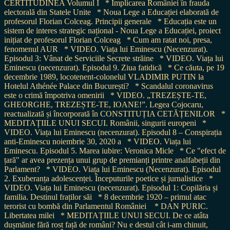
CERTITUDINEA Volumul I
* Implicarea României în frauda
electorală din Statele Unite
* Noua Lege a Educației elaborată de
profesorul Florian Colceag. Principii generale
* Educația este un
sistem de interes strategic național - Noua Lege a Educației, proiect
inițiat de profesorul Florian Colceag
* Cum am ratat noi, presa,
fenomenul AUR
* VIDEO. Viața lui Eminescu (Necenzurat).
Episodul 3: Vânat de Serviciile Secrete străine
* VIDEO. Viața lui
Eminescu (necenzurat). Episodul 9. Ziua fatidică
* Ce căuta, pe 19
decembrie 1989, locotenent-colonelul VLADIMIR PUTIN la
Hotelul Athénée Palace din București?
* Scandalul coronavirus
este o crimă împotriva omenirii
* VIDEO. „TREZEȘTE-TE,
GHEORGHE, TREZEȘTE-TE, IOANE!”. Legea Cojocaru,
reactualizată și încorporată în CONSTITUȚIA CETĂȚENILOR
*
MEDITAȚIILE UNUI SECUI. Românii, singurii europeni
*
VIDEO. Viața lui Eminescu (necenzurat). Episodul 8 – Conspirația
anti-Eminescu noiembrie 30, 2020 a
* VIDEO. Viața lui
Eminescu. Episodul 5. Marea iubire: Veronica Micle
* Ce "efect de
țară" ar avea prezența unui grup de premianți printre analfabeții din
Parlament?
* VIDEO. Viața lui Eminescu (Necenzurat). Episodul
2. Exuberanța adolescenței. Începuturile poetice și jurnalistice
*
VIDEO. Viața lui Eminescu (necenzurat). Episodul 1: Copilăria și
familia. Destinul fraților săi
* 8 decembrie 1920 – primul atac
terorist cu bombă din Parlamentul României
* DAN PURIC.
Libertatea milei
* MEDITAȚIILE UNUI SECUI. De ce atâta
dușmănie fără rost față de români? Nu e destul cât i-am chinuit,