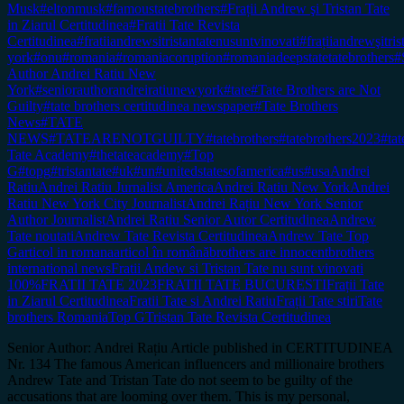
Musk
#eltonmusk
#famoustatebrothers
#Frații Andrew şi Tristan Tate
in Ziarul Certitudinea
#Fratii Tate Revista
Certitudinea
#fratiiandrewsitristantatenusuntvinovati
#frațiiandrewşitr
york
#onu
#romania
#romaniacoruption
#romaniadeepstatetatebrothers
#
Author Andrei Ratiu New
York
#seniorauthorandreiratiunewyork
#tate
#Tate Brothers are Not
Guilty
#tate brothers certitudinea newspaper
#Tate Brothers
News
#TATE
NEWS
#TATEARENOTGUILTY
#tatebrothers
#tatebrothers2023
#tat
Tate Academy
#thetateacademy
#Top
G
#topg
#tristantate
#uk
#un
#unitedstatesofamerica
#us
#usa
Andrei
Ratiu
Andrei Ratiu Jurnalist America
Andrei Ratiu New York
Andrei
Ratiu New York City Journalist
Andrei Rațiu New York Senior
Author Journalist
Andrei Ratiu Senior Autor Certitudinea
Andrew
Tate noutati
Andrew Tate Revista Certitudinea
Andrew Tate Top
G
articol in romana
articol în română
brothers are innocent
brothers
international news
Fratii Andew si Tristan Tate nu sunt vinovati
100%
FRATII TATE 2023
FRATII TATE BUCURESTI
Frații Tate
in Ziarul Certitudinea
Fratii Tate si Andrei Ratiu
Frații Tate stiri
Tate
brothers Romania
Top G
Tristan Tate Revista Certitudinea
Senior Author: Andrei Rațiu Article published in CERTITUDINEA
Nr. 134 The famous American influencers and millionaire brothers
Andrew Tate and Tristan Tate do not seem to be guilty of the
accusations that are looming over them. This is my personal,