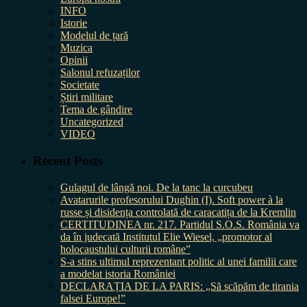
INFO
Istorie
Modelul de țară
Muzica
Opinii
Salonul refuzaților
Societate
Știri militare
Tema de gândire
Uncategorized
VIDEO
Recent Posts
Gulagul de lângă noi. De la tanc la curcubeu
Avatarurile profesorului Dughin (I). Soft power à la
russe și disidența controlată de caracatița de la Kremlin
CERTITUDINEA nr. 217. Partidul S.O.S. România va
da în judecată Institutul Elie Wiesel, „promotor al
holocaustului culturii române”
S-a stins ultimul reprezentant politic al unei familii care
a modelat istoria României
DECLARAȚIA DE LA PARIS: „Să scăpăm de tirania
falsei Europe!”