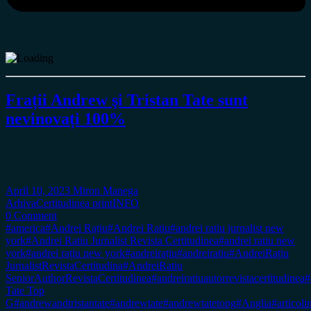
Frații Andrew şi Tristan Tate sunt
nevinovați 100%
April 10, 2023
Miron Manega
Arhiva
Certitudinea print
INFO
0 Comment
#america
#Andrei Rațiu
#Andrei Ratiu
#andrei ratiu jurnalist new
york
#Andrei Ratiu Jurnalist Revista Certitudinea
#andrei ratiu new
york
#andrei rațiu new york
#andreirațiu
#andreiratiu
#AndreiRațiu
JurnalistRevistaCertitudina
#AndreiRatiu
SeniorAuthorRevistaCertitudinea
#andreiratiuautorrevistacertitudinea
#
Tate Top
G
#andrewandtristantate
#andrewtate
#andrewtatetopg
#Anglia
#articol