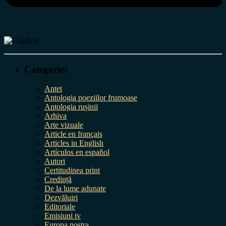
Categories
Antet
Antologia poeziilor frumoase
Antologia rușinii
Arhiva
Arte vizuale
Article en français
Articles in English
Artículos en español
Autori
Certitudinea print
Credință
De la lume adunate
Dezvăluiri
Editoriale
Emisiuni tv
Europa nostra