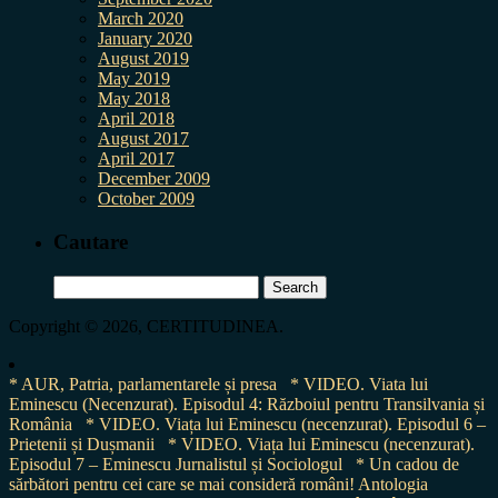
March 2020
January 2020
August 2019
May 2019
May 2018
April 2018
August 2017
April 2017
December 2009
October 2009
Cautare
Search
for:
Copyright © 2026, CERTITUDINEA.
* AUR, Patria, parlamentarele și presa
* VIDEO. Viata lui
Eminescu (Necenzurat). Episodul 4: Războiul pentru Transilvania și
România
* VIDEO. Viața lui Eminescu (necenzurat). Episodul 6 –
Prietenii și Dușmanii
* VIDEO. Viața lui Eminescu (necenzurat).
Episodul 7 – Eminescu Jurnalistul și Sociologul
* Un cadou de
sărbători pentru cei care se mai consideră români! Antologia