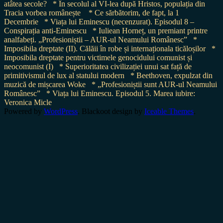
atâtea secole?
* În secolul al VI-lea după Hristos, populația din
Tracia vorbea românește
* Ce sărbătorim, de fapt, la 1
Decembrie
* Viața lui Eminescu (necenzurat). Episodul 8 –
Conspirația anti-Eminescu
* Iuliean Horneț, un premiant printre
analfabeți. „Profesioniștii – AUR-ul Neamului Românesc”
*
Imposibila dreptate (II). Călăii în robe și internaționala ticăloșilor
*
Imposibila dreptate pentru victimele genocidului comunist și
neocomunist (I)
* Superioritatea civilizației unui sat față de
primitivismul de lux al statului modern
* Beethoven, expulzat din
muzică de mișcarea Woke
* „Profesioniștii sunt AUR-ul Neamului
Românesc”
* Viața lui Eminescu. Episodul 5. Marea iubire:
Veronica Micle
Powered by
WordPress
. Blackoot design by
Iceable Themes
.